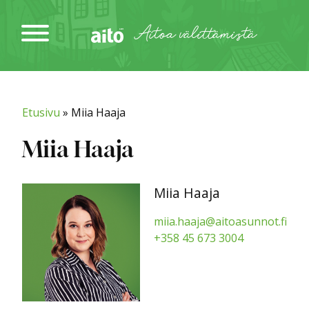
Siirry
sisältöön
Aitoa välittämistä
Etusivu
»
Miia Haaja
Miia Haaja
Miia Haaja
miia.haaja@aitoasunnot.fi
+358 45 673 3004