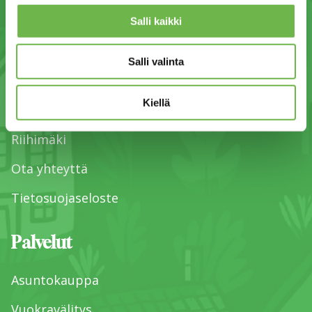
Yhteystiedot
Salli kaikki
Mikkeli
Salli valinta
Mäntyharju
Kiellä
Lappeenranta
Riihimäki
Ota yhteyttä
Tietosuojaseloste
Palvelut
Asuntokauppa
Vuokravälitys