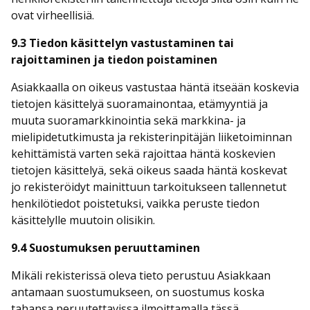
ovat virheellisiä.
9.3 Tiedon käsittelyn vastustaminen tai
rajoittaminen ja tiedon poistaminen
Asiakkaalla on oikeus vastustaa häntä itseään koskevia
tietojen käsittelyä suoramainontaa, etämyyntiä ja
muuta suoramarkkinointia sekä markkina- ja
mielipidetutkimusta ja rekisterinpitäjän liiketoiminnan
kehittämistä varten sekä rajoittaa häntä koskevien
tietojen käsittelyä, sekä oikeus saada häntä koskevat
jo rekisteröidyt mainittuun tarkoitukseen tallennetut
henkilötiedot poistetuksi, vaikka peruste tiedon
käsittelylle muutoin olisikin.
9.4 Suostumuksen peruuttaminen
Mikäli rekisterissä oleva tieto perustuu Asiakkaan
antamaan suostumukseen, on suostumus koska
tahansa peruutettavissa ilmoittamalla tässä