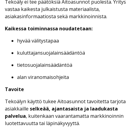
Tekoäly ei tee päätöksiä Aitoasunnot puolesta. Yritys
vastaa kaikesta julkaistusta materiaalista,
asiakasinformaatiosta sekä markkinoinnista.
Kaikessa toiminnassa noudatetaan:
hyvää välitystapaa
kuluttajansuojalainsäädäntöä
tietosuojalainsäädäntöä
alan viranomaisohjeita
Tavoite
Tekoälyn käyttö tukee Aitoasunnot tavoitetta tarjota
asiakkaille
selkeää, ajantasaista ja laadukasta
palvelua
, kuitenkaan vaarantamatta markkinoinnin
luotettavuutta tai läpinäkyvyyttä.