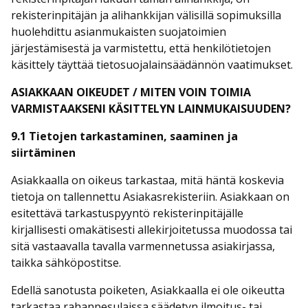
rekisterinpitäjän ja alihankkijan välisillä sopimuksilla
huolehdittu asianmukaisten suojatoimien
järjestämisestä ja varmistettu, että henkilötietojen
käsittely täyttää tietosuojalainsäädännön vaatimukset.
ASIAKKAAN OIKEUDET / MITEN VOIN TOIMIA
VARMISTAAKSENI KÄSITTELYN LAINMUKAISUUDEN?
9.1 Tietojen tarkastaminen, saaminen ja
siirtäminen
Asiakkaalla on oikeus tarkastaa, mitä häntä koskevia
tietoja on tallennettu Asiakasrekisteriin. Asiakkaan on
esitettävä tarkastuspyyntö rekisterinpitäjälle
kirjallisesti omakätisesti allekirjoitetussa muodossa tai
sitä vastaavalla tavalla varmennetussa asiakirjassa,
taikka sähköpostitse.
Edellä sanotusta poiketen, Asiakkaalla ei ole oikeutta
tarkastaa rahanpesulaissa säädetyn ilmoitus- tai