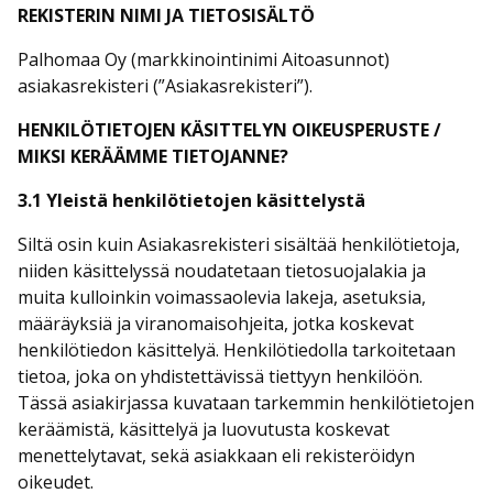
REKISTERIN NIMI JA TIETOSISÄLTÖ
Palhomaa Oy (markkinointinimi Aitoasunnot)
asiakasrekisteri (”Asiakasrekisteri”).
HENKILÖTIETOJEN KÄSITTELYN OIKEUSPERUSTE /
MIKSI KERÄÄMME TIETOJANNE?
3.1 Yleistä henkilötietojen käsittelystä
Siltä osin kuin Asiakasrekisteri sisältää henkilötietoja,
niiden käsittelyssä noudatetaan tietosuojalakia ja
muita kulloinkin voimassaolevia lakeja, asetuksia,
määräyksiä ja viranomaisohjeita, jotka koskevat
henkilötiedon käsittelyä. Henkilötiedolla tarkoitetaan
tietoa, joka on yhdistettävissä tiettyyn henkilöön.
Tässä asiakirjassa kuvataan tarkemmin henkilötietojen
keräämistä, käsittelyä ja luovutusta koskevat
menettelytavat, sekä asiakkaan eli rekisteröidyn
oikeudet.