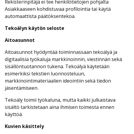
Rekisterinpitäjä ei tee henkilötietojen pohjalta
Asiakkaaseen kohdistuvaa profilointia tai käytä
automaattista päätöksentekoa.
Tekoälyn käytön seloste
Aitoasunnot
Aitoasunnot hyödyntää toiminnassaan tekoälyä ja
digitaalisia työkaluja markkinoinnin, viestinnän sekä
sisällöntuotannon tukena. Tekoälyä käytetään
esimerkiksi tekstien luonnosteluun,
markkinointimateriaalien ideointiin sekä tiedon
jäsentämiseen.
Tekoäly toimii työkaluna, mutta kaikki julkaistava
sisältö tarkistetaan aina ihmisen toimesta ennen
käyttöä.
Kuvien käsittely