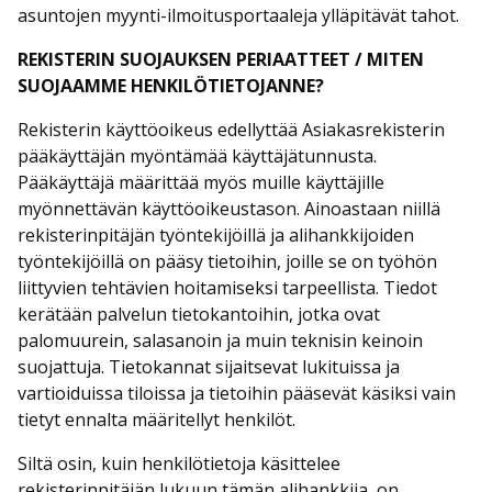
asuntojen myynti-ilmoitusportaaleja ylläpitävät tahot.
REKISTERIN SUOJAUKSEN PERIAATTEET / MITEN
SUOJAAMME HENKILÖTIETOJANNE?
Rekisterin käyttöoikeus edellyttää Asiakasrekisterin
pääkäyttäjän myöntämää käyttäjätunnusta.
Pääkäyttäjä määrittää myös muille käyttäjille
myönnettävän käyttöoikeustason. Ainoastaan niillä
rekisterinpitäjän työntekijöillä ja alihankkijoiden
työntekijöillä on pääsy tietoihin, joille se on työhön
liittyvien tehtävien hoitamiseksi tarpeellista. Tiedot
kerätään palvelun tietokantoihin, jotka ovat
palomuurein, salasanoin ja muin teknisin keinoin
suojattuja. Tietokannat sijaitsevat lukituissa ja
vartioiduissa tiloissa ja tietoihin pääsevät käsiksi vain
tietyt ennalta määritellyt henkilöt.
Siltä osin, kuin henkilötietoja käsittelee
rekisterinpitäjän lukuun tämän alihankkija, on