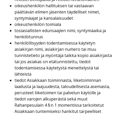
oikeushenkilön hallituksen tai vastaavan
päättävän elimen jäsenten täydelliset nimet,
syntymäajat ja kansalaisuudet
oikeushenkilön toimiala
tosiasiallisten edunsaajien nimi, syntymäaika ja
henkilötunnus
henkilöllisyyden todentamisessa käytetyn
asiakirjan nimi, asiakirjan numero tai muu
tunnistetieto ja myöntäjä taikka kopio asiakirjasta
tai jos asiakas on etätunnistettu, tiedot
todentamisessa käytetystä menettelystä tai
lähteistä
tiedot Asiakkaan toiminnasta, liiketoiminnan
laadusta ja laajuudesta, taloudellisesta asemasta,
perusteet liiketoimen tai palvelun käytölle ja
tiedot varojen alkuperästä sekä muut
Rahanpesulain 4 §:n 1 momentissa tarkoitetut
Asiakkaan tuntemiseksi hankitut tarpeelliset