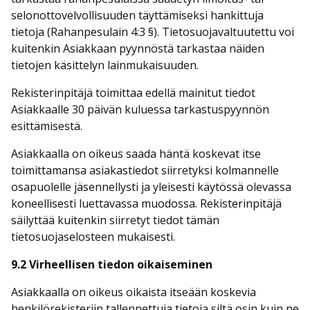
selonottovelvollisuuden täyttämiseksi hankittuja
tietoja (Rahanpesulain 4:3 §). Tietosuojavaltuutettu voi
kuitenkin Asiakkaan pyynnöstä tarkastaa näiden
tietojen käsittelyn lainmukaisuuden.
Rekisterinpitäjä toimittaa edellä mainitut tiedot
Asiakkaalle 30 päivän kuluessa tarkastuspyynnön
esittämisestä.
Asiakkaalla on oikeus saada häntä koskevat itse
toimittamansa asiakastiedot siirretyksi kolmannelle
osapuolelle jäsennellysti ja yleisesti käytössä olevassa
koneellisesti luettavassa muodossa. Rekisterinpitäjä
säilyttää kuitenkin siirretyt tiedot tämän
tietosuojaselosteen mukaisesti.
9.2 Virheellisen tiedon oikaiseminen
Asiakkaalla on oikeus oikaista itseään koskevia
henkilörekisteriin tallennettuja tietoja siltä osin kuin ne