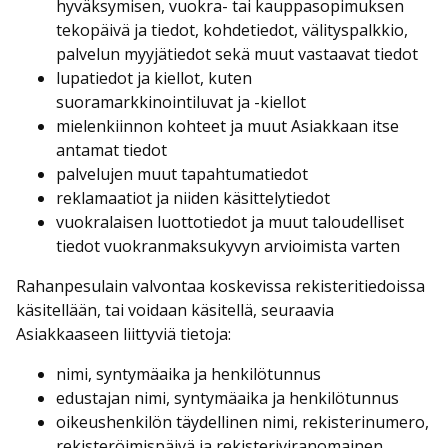
hyväksymisen, vuokra- tai kauppasopimuksen
tekopäivä ja tiedot, kohdetiedot, välityspalkkio,
palvelun myyjätiedot sekä muut vastaavat tiedot
lupatiedot ja kiellot, kuten
suoramarkkinointiluvat ja -kiellot
mielenkiinnon kohteet ja muut Asiakkaan itse
antamat tiedot
palvelujen muut tapahtumatiedot
reklamaatiot ja niiden käsittelytiedot
vuokralaisen luottotiedot ja muut taloudelliset
tiedot vuokranmaksukyvyn arvioimista varten
Rahanpesulain valvontaa koskevissa rekisteritiedoissa
käsitellään, tai voidaan käsitellä, seuraavia
Asiakkaaseen liittyviä tietoja:
nimi, syntymäaika ja henkilötunnus
edustajan nimi, syntymäaika ja henkilötunnus
oikeushenkilön täydellinen nimi, rekisterinumero,
rekisteröimispäivä ja rekisteriviranomainen