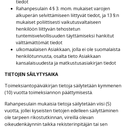
tiedot
Rahanpesulain 4 § 3. mom. mukaiset varojen
alkuperän selvittämiseen liittyvät tiedot, ja 13 §:n
mukaiset poliittisesti vaikutusvaltaiseen
henkilöön liittyvän tehostetun
tuntemisvelvollisuuden täyttämiseksi hankitut
välttämättömät tiedot
ulkomaalaisen Asiakkaan, jolla ei ole suomalaista
henkilötunnusta, osalta tieto Asiakkaan
kansalaisuudesta ja matkustusasiakirjan tiedot
TIETOJEN SÄILYTYSAIKA
Toimeksiantopäiväkirjan tietoja säilytetään kymmenen
(10) vuotta toimeksiannon päättymisestä.
Rahanpesulain mukaisia tietoja säilytetään viisi (5)
vuotta, jollei kyseisten tietojen edelleen säilyttäminen
ole tarpeen rikostutkinnan, vireillä olevan
oikeudenkäynnin taikka rekisterinpitäjän tai sen