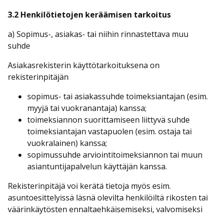
3.2 Henkilötietojen keräämisen tarkoitus
a) Sopimus-, asiakas- tai niihin rinnastettava muu
suhde
Asiakasrekisterin käyttötarkoituksena on
rekisterinpitäjän
sopimus- tai asiakassuhde toimeksiantajan (esim.
myyjä tai vuokranantaja) kanssa;
toimeksiannon suorittamiseen liittyvä suhde
toimeksiantajan vastapuolen (esim. ostaja tai
vuokralainen) kanssa;
sopimussuhde arviointitoimeksiannon tai muun
asiantuntijapalvelun käyttäjän kanssa.
Rekisterinpitäjä voi kerätä tietoja myös esim.
asuntoesittelyissä läsnä olevilta henkilöiltä rikosten tai
väärinkäytösten ennaltaehkäisemiseksi, valvomiseksi