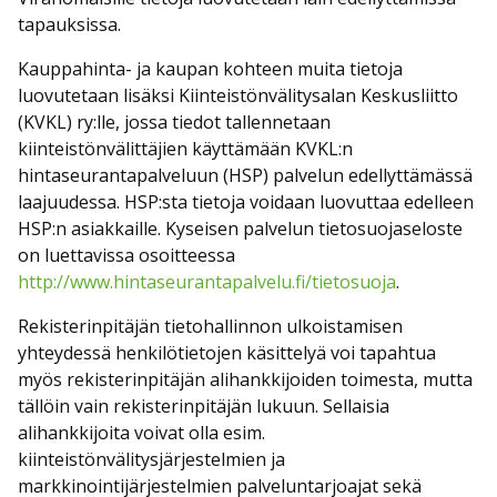
tapauksissa.
Kauppahinta- ja kaupan kohteen muita tietoja
luovutetaan lisäksi Kiinteistönvälitysalan Keskusliitto
(KVKL) ry:lle, jossa tiedot tallennetaan
kiinteistönvälittäjien käyttämään KVKL:n
hintaseurantapalveluun (HSP) palvelun edellyttämässä
laajuudessa. HSP:sta tietoja voidaan luovuttaa edelleen
HSP:n asiakkaille. Kyseisen palvelun tietosuojaseloste
on luettavissa osoitteessa
http://www.hintaseurantapalvelu.fi/tietosuoja
.
Rekisterinpitäjän tietohallinnon ulkoistamisen
yhteydessä henkilötietojen käsittelyä voi tapahtua
myös rekisterinpitäjän alihankkijoiden toimesta, mutta
tällöin vain rekisterinpitäjän lukuun. Sellaisia
alihankkijoita voivat olla esim.
kiinteistönvälitysjärjestelmien ja
markkinointijärjestelmien palveluntarjoajat sekä