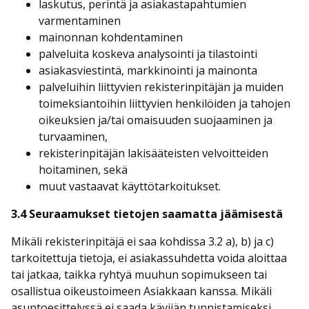
laskutus, perintä ja asiakastapahtumien
varmentaminen
mainonnan kohdentaminen
palveluita koskeva analysointi ja tilastointi
asiakasviestintä, markkinointi ja mainonta
palveluihin liittyvien rekisterinpitäjän ja muiden
toimeksiantoihin liittyvien henkilöiden ja tahojen
oikeuksien ja/tai omaisuuden suojaaminen ja
turvaaminen,
rekisterinpitäjän lakisääteisten velvoitteiden
hoitaminen, sekä
muut vastaavat käyttötarkoitukset.
3.4 Seuraamukset tietojen saamatta jäämisestä
Mikäli rekisterinpitäjä ei saa kohdissa 3.2 a), b) ja c)
tarkoitettuja tietoja, ei asiakassuhdetta voida aloittaa
tai jatkaa, taikka ryhtyä muuhun sopimukseen tai
osallistua oikeustoimeen Asiakkaan kanssa. Mikäli
asuntoesittelyssä ei saada kävijän tunnistamiseksi