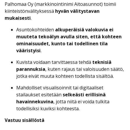
Palhomaa Oy (markkinointinimi Aitoasunnot) toimii
kiinteistönvälityksessä
hyvän välitystavan
mukaisesti
.
Asuntokohteiden
alkuperäisiä valokuvia ei
muuteta tekoälyn avulla siten, että kohteen
ominaisuudet, kunto tai todellinen tila
vääristyisi
.
Kuvista voidaan tarvittaessa tehdä
teknisiä
parannuksia
, kuten rajaus tai valoisuuden säätö,
jotka eivät muuta kohteen todellista sisältöä.
Mahdolliset visualisoinnit tai digitaaliset
stailaukset esitetään
selkeästi erillisinä
havainnekuvina
, jotta niitä ei voida tulkita
todellisiksi kuviksi kohteesta.
Vastuu sisällöstä