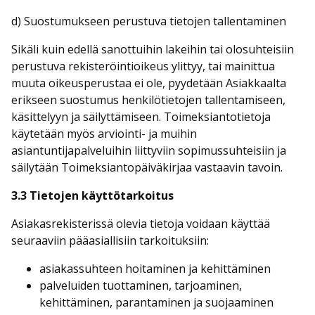
d) Suostumukseen perustuva tietojen tallentaminen
Sikäli kuin edellä sanottuihin lakeihin tai olosuhteisiin
perustuva rekisteröintioikeus ylittyy, tai mainittua
muuta oikeusperustaa ei ole, pyydetään Asiakkaalta
erikseen suostumus henkilötietojen tallentamiseen,
käsittelyyn ja säilyttämiseen. Toimeksiantotietoja
käytetään myös arviointi- ja muihin
asiantuntijapalveluihin liittyviin sopimussuhteisiin ja
säilytään Toimeksiantopäiväkirjaa vastaavin tavoin.
3.3 Tietojen käyttötarkoitus
Asiakasrekisterissä olevia tietoja voidaan käyttää
seuraaviin pääasiallisiin tarkoituksiin:
asiakassuhteen hoitaminen ja kehittäminen
palveluiden tuottaminen, tarjoaminen,
kehittäminen, parantaminen ja suojaaminen