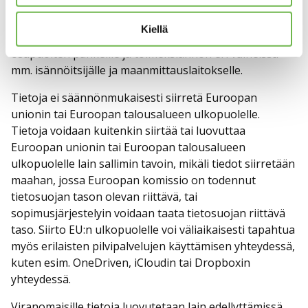
täyttyessä. Henkilötietoja voidaan luovuttaa siten
esimerkiksi aluehallintovirastolle ja muille
Kiellä
viranomaisille, kaupanteon yhteydessä kaupan
osapuolten pankeille ja toimeksiannon eri vaiheissa
mm. isännöitsijälle ja maanmittauslaitokselle.
Tietoja ei säännönmukaisesti siirretä Euroopan
unionin tai Euroopan talousalueen ulkopuolelle.
Tietoja voidaan kuitenkin siirtää tai luovuttaa
Euroopan unionin tai Euroopan talousalueen
ulkopuolelle lain sallimin tavoin, mikäli tiedot siirretään
maahan, jossa Euroopan komissio on todennut
tietosuojan tason olevan riittävä, tai
sopimusjärjestelyin voidaan taata tietosuojan riittävä
taso. Siirto EU:n ulkopuolelle voi väliaikaisesti tapahtua
myös erilaisten pilvipalvelujen käyttämisen yhteydessä,
kuten esim. OneDriven, iCloudin tai Dropboxin
yhteydessä.
Viranomaisille tietoja luovutetaan lain edellyttämissä