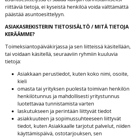
riittäviä tietoja, ei kyseistä henkilöä voida välttämättä
päästää asuntoesittelyyn.
ASIAKASREKISTERIN TIETOSISÄLTÖ / MITÄ TIETOJA
KERÄÄMME?
Toimeksiantopäiväkirjassa ja sen liitteissä käsitellään,
tai voidaan käsitellä, seuraaviin ryhmiin kuuluvia
tietoja:
Asiakkaan perustiedot, kuten koko nimi, osoite,
kieli
omasta tai yrityksen puolesta toimivan henkilön
henkilötunnus ja mahdollisesti yritystunnus
luotettavaa tunnistamista varten
laskutukseen ja perintään liittyvät tiedot
asiakkuuteen ja sopimussuhteeseen liittyvät
tiedot, kuten Asiakkaalle tarjotut palvelut, niiden
käyttämispäivä, ostotarjouksen, sen