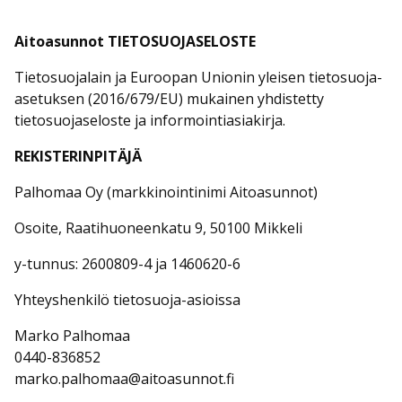
Aitoasunnot TIETOSUOJASELOSTE
Tietosuojalain ja Euroopan Unionin yleisen tietosuoja-
asetuksen (2016/679/EU) mukainen yhdistetty
tietosuojaseloste ja informointiasiakirja.
REKISTERINPITÄJÄ
Palhomaa Oy (markkinointinimi Aitoasunnot)
Osoite, Raatihuoneenkatu 9, 50100 Mikkeli
y-tunnus: 2600809-4 ja 1460620-6
Yhteyshenkilö tietosuoja-asioissa
Marko Palhomaa
0440-836852
marko.palhomaa@aitoasunnot.fi