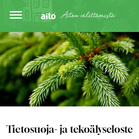
Siirry
sisältöön
Aitoa välittämistä
Tietosuoja- ja tekoälyseloste