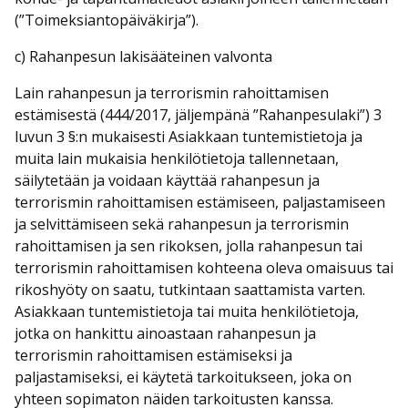
(”Toimeksiantopäiväkirja”).
c) Rahanpesun lakisääteinen valvonta
Lain rahanpesun ja terrorismin rahoittamisen
estämisestä (444/2017, jäljempänä ”Rahanpesulaki”) 3
luvun 3 §:n mukaisesti Asiakkaan tuntemistietoja ja
muita lain mukaisia henkilötietoja tallennetaan,
säilytetään ja voidaan käyttää rahanpesun ja
terrorismin rahoittamisen estämiseen, paljastamiseen
ja selvittämiseen sekä rahanpesun ja terrorismin
rahoittamisen ja sen rikoksen, jolla rahanpesun tai
terrorismin rahoittamisen kohteena oleva omaisuus tai
rikoshyöty on saatu, tutkintaan saattamista varten.
Asiakkaan tuntemistietoja tai muita henkilötietoja,
jotka on hankittu ainoastaan rahanpesun ja
terrorismin rahoittamisen estämiseksi ja
paljastamiseksi, ei käytetä tarkoitukseen, joka on
yhteen sopimaton näiden tarkoitusten kanssa.