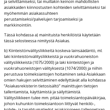
ja selvittämiseksi, tai muillakin keinoin mahdollisten
asiakkaiden kiinnostusten kohteiden selvittämiseksi tai
myöhemmän asiakassuhteen
perustamiseksi/palvelujen tarjoamiseksi ja
markkinointiin.
Tässä kohdassa a) mainituista henkilöistä käytetään
tässä selosteessa nimitystä Asiakas.
b) Kiinteistönvälitysliikkeitä koskeva lainsäädäntö, ml.
laki kiinteistönvälitysliikkeistä ja vuokrahuoneiston
välitysliikkeistä (1075/2000) ja laki kiinteistöjen ja
vuokrahuoneistojen välityksestä (1074/2000) ja niihin
perustuva toimeksiantojen hoitaminen sekä Asiakkaan
omien hakujen selvittäminen edellyttävät alla kohdassa
”Asiakasrekisterin tietosisältö” mainittujen tietojen
tallentamista, käyttämistä ja säilyttämistä.
Välitysliikkeen tulee mm. pitää toimeksiantopäiväkirjaa,
johon kuhunkin toimeksiantoon liittyvät henkilö-,
kohde- ja tapahtumatiedot asiakirjoineen tallennetaan