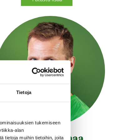
Tietoja
 ominaisuuksien tukemiseen
tiikka-alan
Jari Palhomaa
ietoja muihin tietoihin, joita