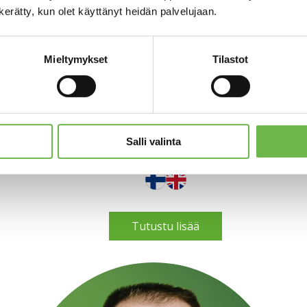
n kerätty, kun olet käyttänyt heidän palvelujaan.
Mirkka Muhonen
Mieltymykset
Tilastot
Vuokraukset, LKV, LVV
mirkka.muhonen@aitoasunnot.fi
044-2376038
Salli valinta
Tutustu lisää