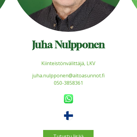
Juha Nulpponen
Kiinteistönvälittäjä, LKV
juha.nulpponen@aitoasunnot.fi
050-3858361
Tutustu lisää