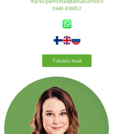
marko.palhomaa@aitoasunnot.fi
0440-836852
Tutustu lisää