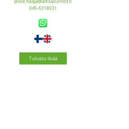
jesse.haaja@aitoasunnot.fi
045-6318031
Tutustu lisää