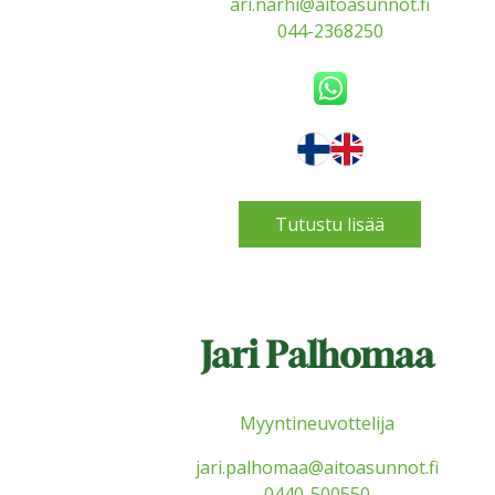
ari.narhi@aitoasunnot.fi
044-2368250
Tutustu lisää
Jari Palhomaa
Myyntineuvottelija
jari.palhomaa@aitoasunnot.fi
0440-500550