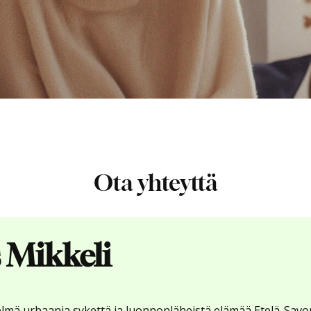
Ota yhteyttä
s Mikkeli
elmä urbaania sykettä ja luonnonläheistä elämää Etelä-Sa