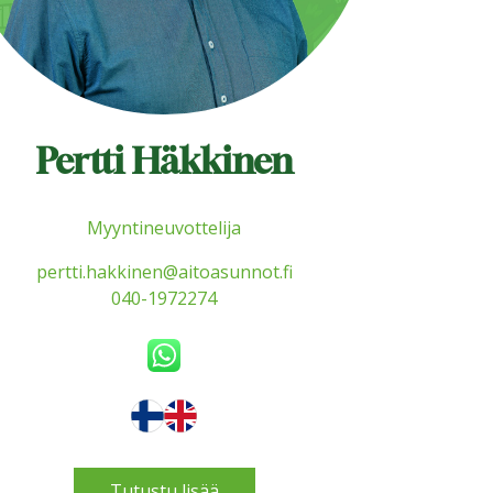
Pertti Häkkinen
Myyntineuvottelija
pertti.hakkinen@aitoasunnot.fi
040-1972274
Tutustu lisää