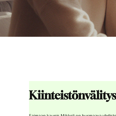
Kiinteistönvälity
Saimaan kaunis Mikkeli on hurmaava yhdist