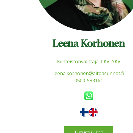
Leena Korhonen
Kiinteistönvälittäjä, LKV, YKV
leena.korhonen@aitoasunnot.fi
0500-583161
Tutustu lisää