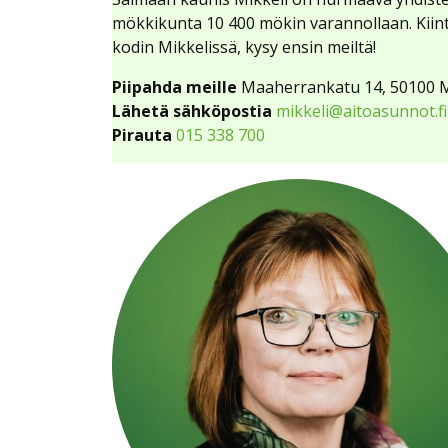
mökkikunta 10 400 mökin varannollaan. Kiint
kodin Mikkelissä, kysy ensin meiltä!
Piipahda meille
Maaherrankatu 14, 50100 M
Lähetä sähköpostia
mikkeli@aitoasunnot.fi
Pirauta
015 338 700