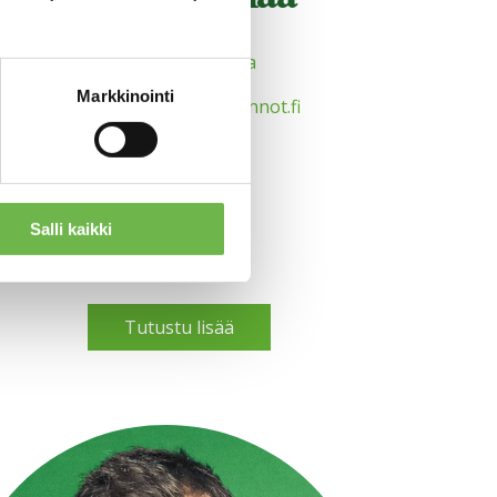
Myyntineuvottelija
Markkinointi
jari.palhomaa@aitoasunnot.fi
0440-500550
Salli kaikki
Tutustu lisää