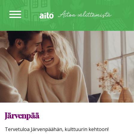
Siirry
sisältöön
Aitoa välittämistä
Järvenpää
Tervetuloa Järvenpäähän, kulttuurin kehtoon!