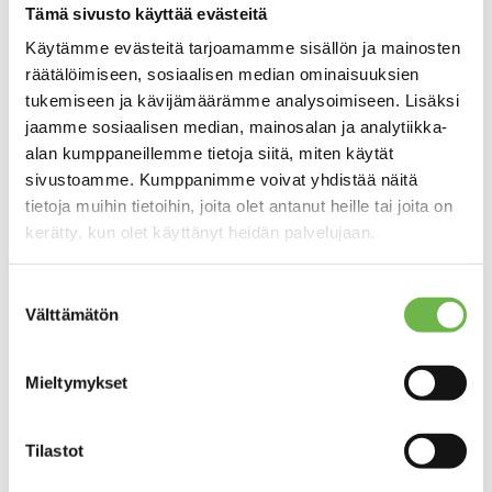
Tämä sivusto käyttää evästeitä
Käytämme evästeitä tarjoamamme sisällön ja mainosten
räätälöimiseen, sosiaalisen median ominaisuuksien
Ota yhteyttä
tukemiseen ja kävijämäärämme analysoimiseen. Lisäksi
jaamme sosiaalisen median, mainosalan ja analytiikka-
alan kumppaneillemme tietoja siitä, miten käytät
sivustoamme. Kumppanimme voivat yhdistää näitä
tietoja muihin tietoihin, joita olet antanut heille tai joita on
kerätty, kun olet käyttänyt heidän palvelujaan.
Suostumuksen
Välttämätön
MÖKKIKAUPPA
valinta
Mökki? Meiltä löytyy
Mieltymykset
Olitpa muuttamassa tai myymässä, meidän
tehtävämme
Tilastot
Aitoasunnoilla on tarjota markkinoiden helpoin.