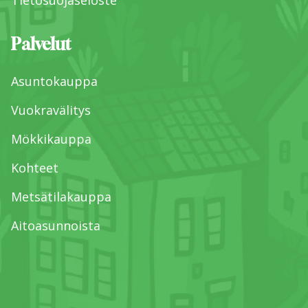
Tietosuojaseloste
Palvelut
Asuntokauppa
Vuokravälitys
Mökkikauppa
Kohteet
Metsätilakauppa
Aitoasunnoista