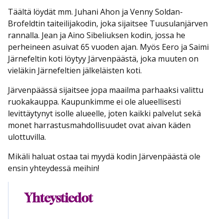
Täältä löydät mm. Juhani Ahon ja Venny Soldan-
Brofeldtin taiteilijakodin, joka sijaitsee Tuusulanjärven
rannalla. Jean ja Aino Sibeliuksen kodin, jossa he
perheineen asuivat 65 vuoden ajan. Myös Eero ja Saimi
Järnefeltin koti löytyy Järvenpäästä, joka muuten on
vieläkin Järnefeltien jälkeläisten koti.
Järvenpäässä sijaitsee jopa maailma parhaaksi valittu
ruokakauppa. Kaupunkimme ei ole alueellisesti
levittäytynyt isolle alueelle, joten kaikki palvelut sekä
monet harrastusmahdollisuudet ovat aivan käden
ulottuvilla.
Mikäli haluat ostaa tai myydä kodin Järvenpäästä ole
ensin yhteydessä meihin!
Yhteystiedot