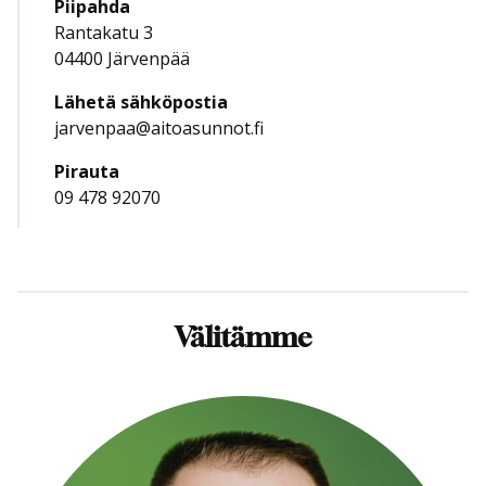
Piipahda
Rantakatu 3
04400 Järvenpää
Lähetä sähköpostia
jarvenpaa@aitoasunnot.fi
Pirauta
09 478 92070
Välitämme