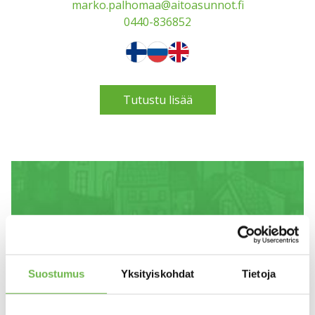
marko.palhomaa@aitoasunnot.fi
0440-836852
Tutustu lisää
Suostumus
Yksityiskohdat
Tietoja
Meiltä maksuton hinta-arvio
asunnostasi, luottamuksella.