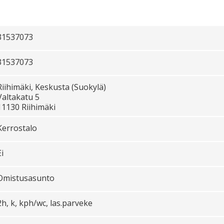
31537073
31537073
Riihimäki, Keskusta (Suokylä)
Valtakatu 5
11130 Riihimäki
Kerrostalo
Ei
Omistusasunto
2h, k, kph/wc, las.parveke