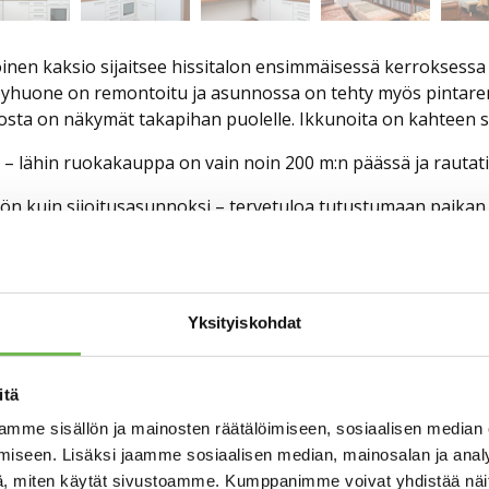
oinen kaksio sijaitsee hissitalon ensimmäisessä kerroksessa (
ylpyhuone on remontoitu ja asunnossa on tehty myös pintar
 josta on näkymät takapihan puolelle. Ikkunoita on kahteen 
 – lähin ruokakauppa on vain noin 200 m:n päässä ja rautat
ön kuin sijoitusasunnoksi – tervetuloa tutustumaan paikan 
Yksityiskohdat
Falck
Aitoasun
Oy
älittäjä LKV, kaupanvahvistaja
itä
Y-tunnus:
lck@aitoasunnot.fi
mme sisällön ja mainosten räätälöimiseen, sosiaalisen median
Hämeenkat
 7160
iseen. Lisäksi jaamme sosiaalisen median, mainosalan ja analy
11100 Riih
, miten käytät sivustoamme. Kumppanimme voivat yhdistää näitä t