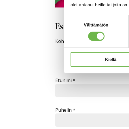
olet antanut heille tai joita o
Suostumuksen
Välttämätön
valinta
Esittely
Kohteen seuraavaa esittelyajankoh
Kiellä
Etunimi *
Puhelin *