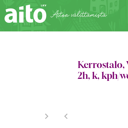
Siirry
sisältöön
Aitoa välittämistä
Kerrostalo, 
2h, k, kph/w