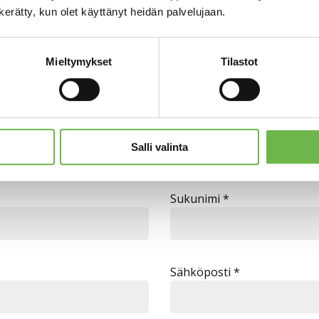
riihimaki@
n kerätty, kun olet käyttänyt heidän palvelujaan.
+358 19 3
Mieltymykset
Tilastot
taa ei ole tiedossa
Kiinnostuitko kohteesta? Ota yhteyttä
Salli valinta
Sukunimi *
Sähköposti *