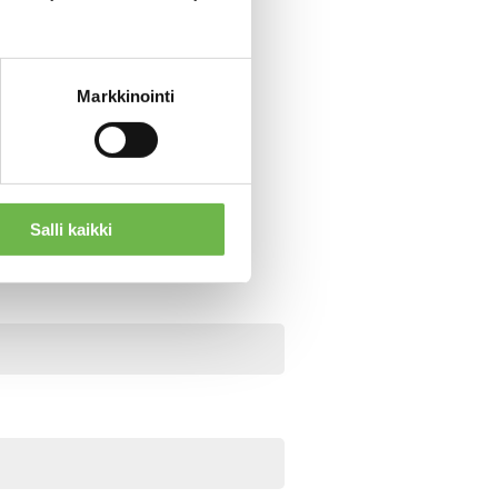
aitoasunnot.fi
88 220
Markkinointi
!
Salli kaikki