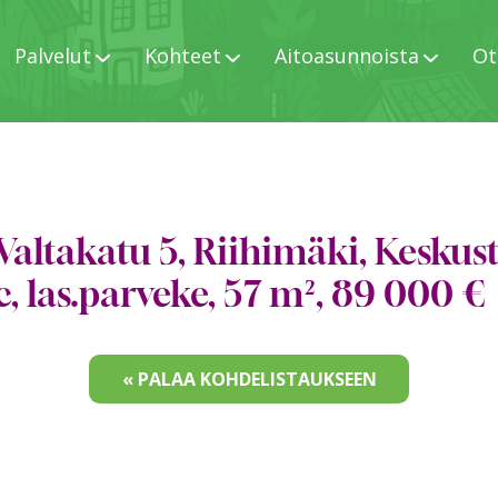
Palvelut
Kohteet
Aitoasunnoista
Ot
Valtakatu 5, Riihimäki, Keskust
c, las.parveke, 57 m², 89 000 €
« PALAA KOHDELISTAUKSEEN