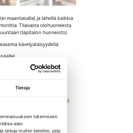
ei maantasalla) ja lähellä kaikkia
emonttia. Tilavasta olohuoneesta
suuntaan (läpitalon huoneisto).
ieasema kävelyatäisyydellä.
päälle!
Tietoja
not Riihimäki | Palhomaa
 1460620-6
 ominaisuuksien tukemiseen
u 9 -15
tiikka-alan
imäki
ietoja muihin tietoihin, joita