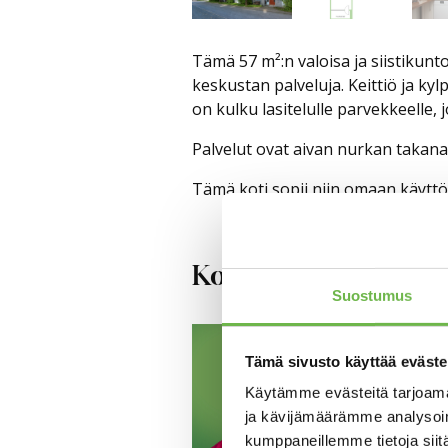
Tämä 57 m²:n valoisa ja siistikunt
keskustan palveluja. Keittiö ja k
on kulku lasitelulle parvekkeelle,
Palvelut ovat aivan nurkan takana
Tämä koti sopii niin omaan käyttö
Kohdetta myy
Suostumus
Marjaana 
Kiinteistönv
Tämä sivusto käyttää eväste
marjaana.fa
Käytämme evästeitä tarjoama
+358 45 261
ja kävijämäärämme analysoim
kumppaneillemme tietoja siitä