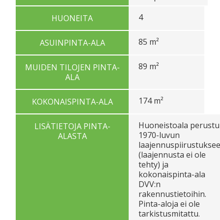
4
HUONEITA
85 m²
ASUINPINTA-ALA
89 m²
MUIDEN TILOJEN PINTA-
ALA
174 m²
KOKONAISPINTA-ALA
Huoneistoala perust
LISÄTIETOJA PINTA-
1970-luvun
ALASTA
laajennuspiirustukse
(laajennusta ei ole
tehty) ja
kokonaispinta-ala
DVV:n
rakennustietoihin.
Pinta-aloja ei ole
tarkistusmitattu.