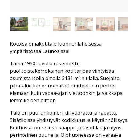
Kotoisa omakotitalo luonnonläheisessä
ympäristössä Launosissa!
Tämä 1950-luvulla rakennettu
puolitoistakerroksinen koti tarjoaa viihtyisää
asumista isolla omalla 3131 m²:n tilalla. Suojaisa
piha-alue luo erinomaiset puitteet niin perhe-
elämään kuin vapaa-ajan viettoonkin ja vaikkapa
lemmikeiden pitoon.
Talo on puurunkoinen, tiilivuorattu ja rapattu.
Sisätiloissa yhdistyvät kodikkuus ja käytännöllisyys.
Keittiössä on reilusti kaappi- ja tasotilaa ja myös
perinteinen puuhella. Olohuoneessa on varaava