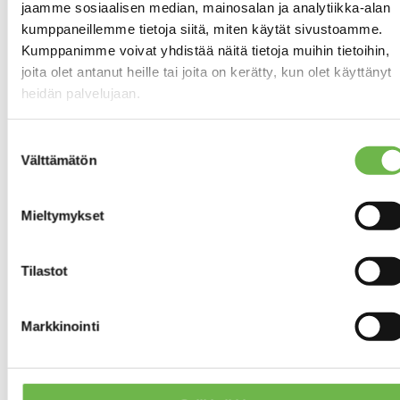
jaamme sosiaalisen median, mainosalan ja analytiikka-alan
Ei
TERASSI
kumppaneillemme tietoja siitä, miten käytät sivustoamme.
Kumppanimme voivat yhdistää näitä tietoja muihin tietoihin,
Varaava takka
TULISIJA
joita olet antanut heille tai joita on kerätty, kun olet käyttänyt
heidän palvelujaan.
Hyvä
ASUNNON KUNTO
Suostumuksen
Talo on
KUNNON LISÄTIETO
Välttämätön
valinta
ikäisekseen
hyvässä
kunnossa.
Mieltymykset
2024: kaivolta
TEHDYT REMONTIT
taloon tuleva
Tilastot
vesiputki uusittu,
öljysäiliö
tarkastettu (A-
Markkinointi
luokkaa). 2015:
rakennettu
puuvaja. 2014.
puuhella ja kiuas