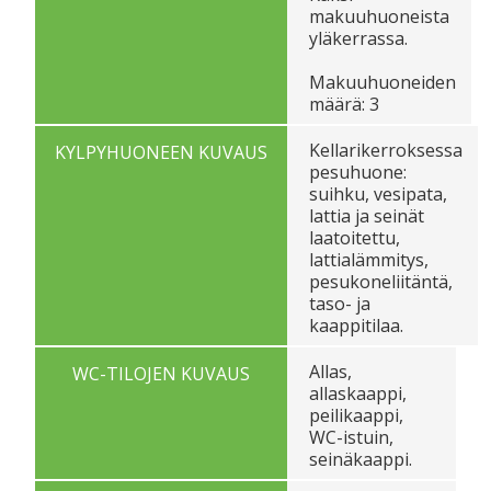
makuuhuoneista
yläkerrassa.
Makuuhuoneiden
määrä: 3
Kellarikerroksessa
KYLPYHUONEEN KUVAUS
pesuhuone:
suihku, vesipata,
lattia ja seinät
laatoitettu,
lattialämmitys,
pesukoneliitäntä,
taso- ja
kaappitilaa.
Allas,
WC-TILOJEN KUVAUS
allaskaappi,
peilikaappi,
WC-istuin,
seinäkaappi.