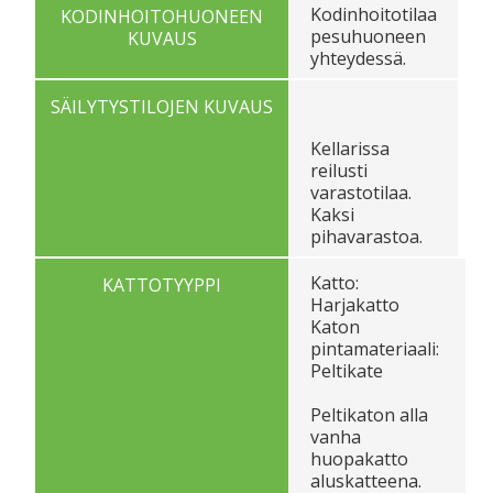
Kodinhoitotilaa
KODINHOITOHUONEEN
pesuhuoneen
KUVAUS
yhteydessä.
SÄILYTYSTILOJEN KUVAUS
Kellarissa
reilusti
varastotilaa.
Kaksi
pihavarastoa.
Katto:
KATTOTYYPPI
Harjakatto
Katon
pintamateriaali:
Peltikate
Peltikaton alla
vanha
huopakatto
aluskatteena.