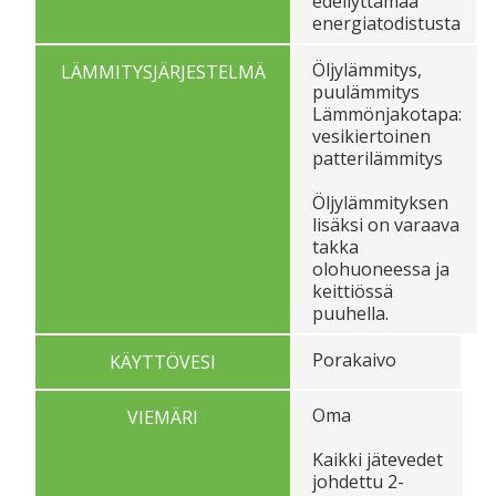
edellyttämää
energiatodistusta
Öljylämmitys,
LÄMMITYSJÄRJESTELMÄ
puulämmitys
Lämmönjakotapa:
vesikiertoinen
patterilämmitys
Öljylämmityksen
lisäksi on varaava
takka
olohuoneessa ja
keittiössä
puuhella.
Porakaivo
KÄYTTÖVESI
Oma
VIEMÄRI
Kaikki jätevedet
johdettu 2-