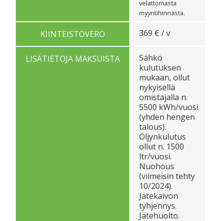
velattomasta
myyntihinnasta.
369 € / v
KIINTEISTÖVERO
Sähkö
LISÄTIETOJA MAKSUISTA
kulutuksen
mukaan, ollut
nykyisellä
omistajalla n.
5500 kWh/vuosi
(yhden hengen
talous).
Öljynkulutus
ollut n. 1500
ltr/vuosi.
Nuohous
(viimeisin tehty
10/2024).
Jätekaivon
tyhjennys.
Jätehuolto.