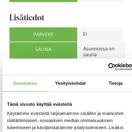
Lisätiedot
Ei
PARVEKE
Asunnossa on
SAUNA
sauna
Lauteet,
puulämmitteinen
kiuas.
Suostumus
Yksityiskohdat
Tietoja
Suojaisa
PIHA
pihapiiri, laajasti
nurmikkoaluetta,
Tämä sivusto käyttää evästeitä
puita, istutuksia,
paikoitusaluetta,
Käytämme evästeitä tarjoamamme sisällön ja mainosten
kaksi
räätälöimiseen, sosiaalisen median ominaisuuksien
pihavarastoa ym.
tukemiseen ja kävijämäärämme analysoimiseen. Lisäksi