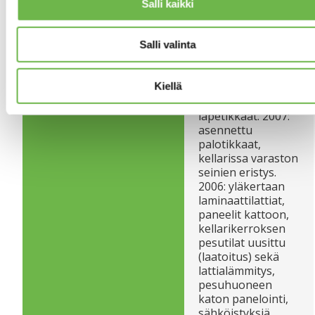
uusittu. 2011:
Salli kaikki
sivuvinttien eristys,
ilmanpoistoventtiilit
kattoon, yläpohjan
Salli valinta
lisäeristys
(puhallusvilla 30
Kiellä
cm). 2008:
asennettu
lapetikkaat. 2007:
asennettu
palotikkaat,
kellarissa varaston
seinien eristys.
2006: yläkertaan
laminaattilattiat,
paneelit kattoon,
kellarikerroksen
pesutilat uusittu
(laatoitus) sekä
lattialämmitys,
pesuhuoneen
katon panelointi,
sähköistyksiä