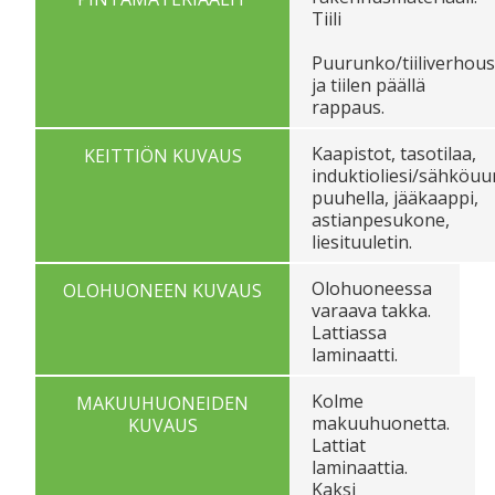
Tiili
Puurunko/tiiliverhous
ja tiilen päällä
rappaus.
Kaapistot, tasotilaa,
KEITTIÖN KUVAUS
induktioliesi/sähköuun
puuhella, jääkaappi,
astianpesukone,
liesituuletin.
Olohuoneessa
OLOHUONEEN KUVAUS
varaava takka.
Lattiassa
laminaatti.
Kolme
MAKUUHUONEIDEN
makuuhuonetta.
KUVAUS
Lattiat
laminaattia.
Kaksi