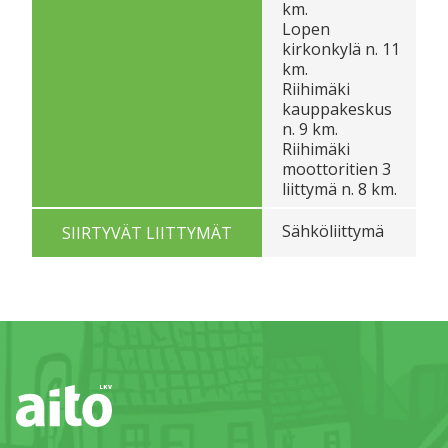
km.
Lopen
kirkonkylä n. 11
km.
Riihimäki
kauppakeskus
n. 9 km.
Riihimäki
moottoritien 3
liittymä n. 8 km.
Sähköliittymä
SIIRTYVÄT LIITTYMÄT