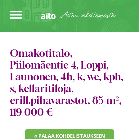
Siirry
sisältöön
Aitoa välittämistä
Omakotitalo,
Piilomäentie 4, Loppi,
Launonen, 4h, k, wc, kph,
s, kellaritiloja,
erill.pihavarastot, 85 m²,
119 000 €
« PALAA KOHDELISTAUKSEEN