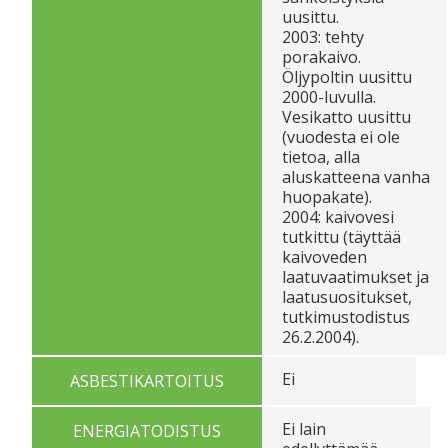
uusittu.
2003: tehty
porakaivo.
Öljypoltin uusittu
2000-luvulla.
Vesikatto uusittu
(vuodesta ei ole
tietoa, alla
aluskatteena vanha
huopakate).
2004: kaivovesi
tutkittu (täyttää
kaivoveden
laatuvaatimukset ja
laatusuositukset,
tutkimustodistus
26.2.2004).
Ei
ASBESTIKARTOITUS
Ei lain
ENERGIATODISTUS