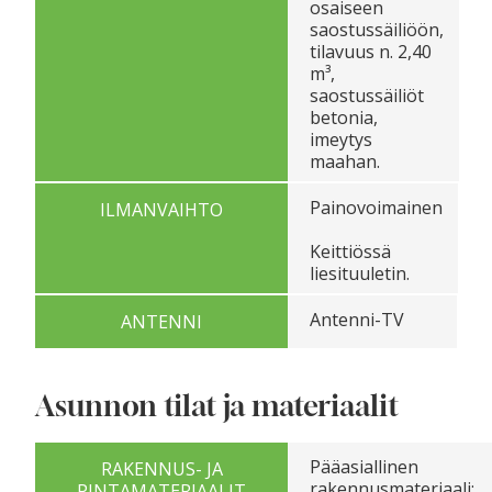
osaiseen
saostussäiliöön,
tilavuus n. 2,40
m³,
saostussäiliöt
betonia,
imeytys
maahan.
Painovoimainen
ILMANVAIHTO
Keittiössä
liesituuletin.
Antenni-TV
ANTENNI
Asunnon tilat ja materiaalit
Pääasiallinen
RAKENNUS- JA
rakennusmateriaali:
PINTAMATERIAALIT