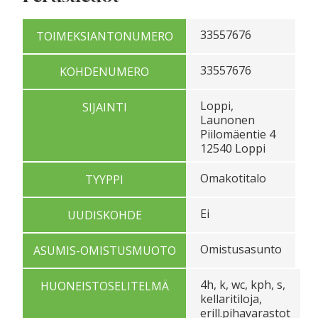
33557676
TOIMEKSIANTONUMERO
33557676
KOHDENUMERO
Loppi,
SIJAINTI
Launonen
Piilomäentie 4
12540 Loppi
Omakotitalo
TYYPPI
Ei
UUDISKOHDE
Omistusasunto
ASUMIS-OMISTUSMUOTO
4h, k, wc, kph, s,
HUONEISTOSELITELMÄ
kellaritiloja,
erill.pihavarastot