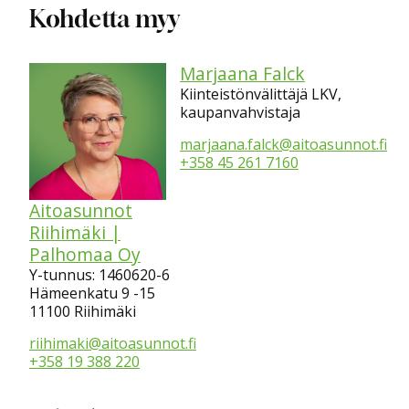
Kohdetta myy
Marjaana Falck
Kiinteistönvälittäjä LKV,
kaupanvahvistaja
marjaana.falck@aitoasunnot.fi
+358 45 261 7160
Aitoasunnot
Riihimäki |
Palhomaa Oy
Y-tunnus: 1460620-6
Hämeenkatu 9 -15
11100 Riihimäki
riihimaki@aitoasunnot.fi
+358 19 388 220