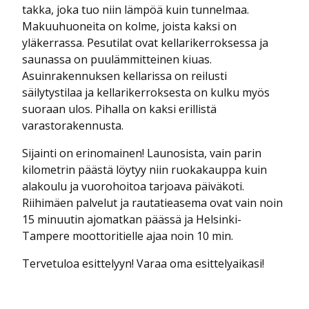
takka, joka tuo niin lämpöä kuin tunnelmaa.
Makuuhuoneita on kolme, joista kaksi on
yläkerrassa. Pesutilat ovat kellarikerroksessa ja
saunassa on puulämmitteinen kiuas.
Asuinrakennuksen kellarissa on reilusti
säilytystilaa ja kellarikerroksesta on kulku myös
suoraan ulos. Pihalla on kaksi erillistä
varastorakennusta.
Sijainti on erinomainen! Launosista, vain parin
kilometrin päästä löytyy niin ruokakauppa kuin
alakoulu ja vuorohoitoa tarjoava päiväkoti.
Riihimäen palvelut ja rautatieasema ovat vain noin
15 minuutin ajomatkan päässä ja Helsinki-
Tampere moottoritielle ajaa noin 10 min.
Tervetuloa esittelyyn! Varaa oma esittelyaikasi!