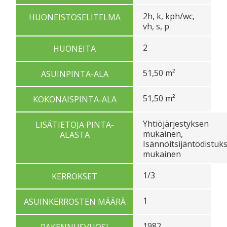
2h, k, kph/wc,
HUONEISTOSELITELMÄ
vh, s, p
2
HUONEITA
51,50 m²
ASUINPINTA-ALA
51,50 m²
KOKONAISPINTA-ALA
Yhtiöjärjestyksen
LISÄTIETOJA PINTA-
mukainen,
ALASTA
Isännöitsijäntodistuk
mukainen
1/3
KERROKSET
1
ASUINKERROSTEN MÄÄRÄ
1982
RAKENNUSVUOSI