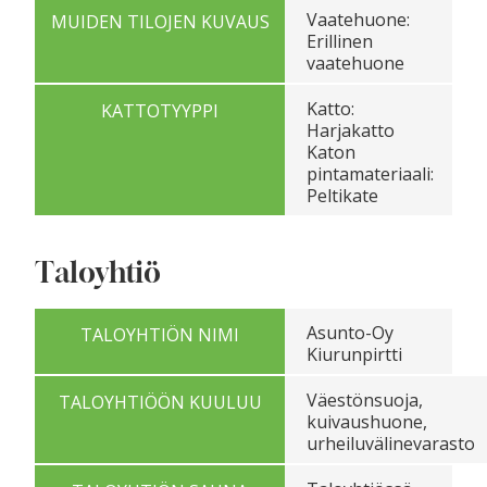
Vaatehuone:
MUIDEN TILOJEN KUVAUS
Erillinen
vaatehuone
Katto:
KATTOTYYPPI
Harjakatto
Katon
pintamateriaali:
Peltikate
Taloyhtiö
Asunto-Oy
TALOYHTIÖN NIMI
Kiurunpirtti
Väestönsuoja,
TALOYHTIÖÖN KUULUU
kuivaushuone,
urheiluvälinevarasto