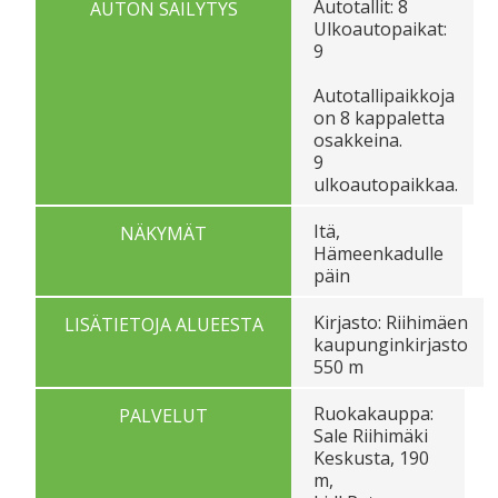
Autotallit: 8
AUTON SÄILYTYS
Ulkoautopaikat:
9
Autotallipaikkoja
on 8 kappaletta
osakkeina.
9
ulkoautopaikkaa.
Itä,
NÄKYMÄT
Hämeenkadulle
päin
Kirjasto: Riihimäen
LISÄTIETOJA ALUEESTA
kaupunginkirjasto
550 m
Ruokakauppa:
PALVELUT
Sale Riihimäki
Keskusta, 190
m,