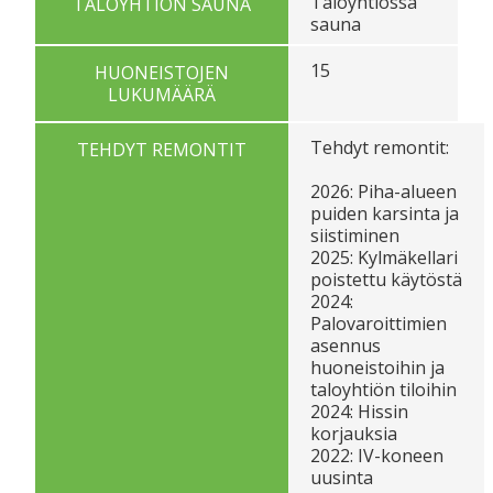
Taloyhtiössä
TALOYHTIÖN SAUNA
sauna
15
HUONEISTOJEN
LUKUMÄÄRÄ
Tehdyt remontit:
TEHDYT REMONTIT
2026: Piha-alueen
puiden karsinta ja
siistiminen
2025: Kylmäkellari
poistettu käytöstä
2024:
Palovaroittimien
asennus
huoneistoihin ja
taloyhtiön tiloihin
2024: Hissin
korjauksia
2022: IV-koneen
uusinta