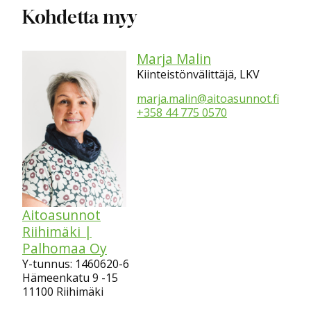
Kohdetta myy
Marja Malin
Kiinteistönvälittäjä, LKV
marja.malin@aitoasunnot.fi
+358 44 775 0570
Aitoasunnot
Riihimäki |
Palhomaa Oy
Y-tunnus: 1460620-6
Hämeenkatu 9 -15
11100 Riihimäki