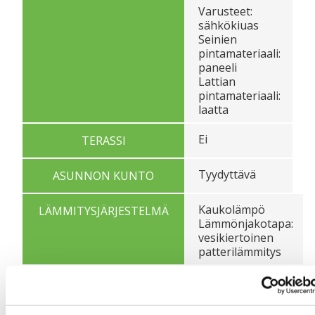
Varusteet:
sähkökiuas
Seinien
pintamateriaali:
paneeli
Lattian
pintamateriaali:
laatta
Ei
TERASSI
Tyydyttävä
ASUNNON KUNTO
Kaukolämpö
LÄMMITYSJÄRJESTELMÄ
Lämmönjakotapa:
vesikiertoinen
patterilämmitys
Koneellinen
ILMANVAIHTO
poisto