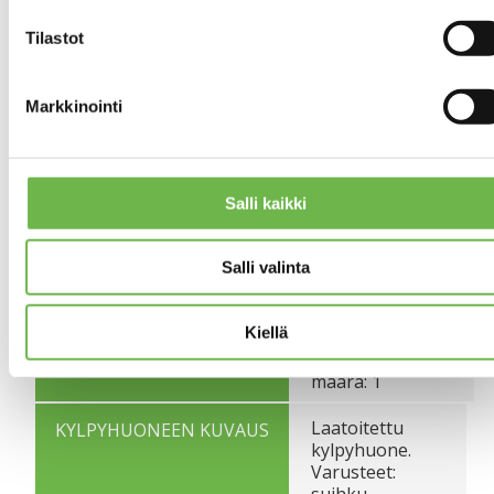
Lattian
pintamateriaali:
Tilastot
parketti
Seinien
OLOHUONEEN KUVAUS
Markkinointi
pintamateriaali:
tapetti,
maalattu
Lattian
pintamateriaali:
Salli kaikki
parketti
Salli valinta
Lattian
MAKUUHUONEIDEN
pintamateriaali:
KUVAUS
muovi
Kiellä
Makuuhuoneiden
määrä: 1
Laatoitettu
KYLPYHUONEEN KUVAUS
kylpyhuone.
Varusteet:
suihku,