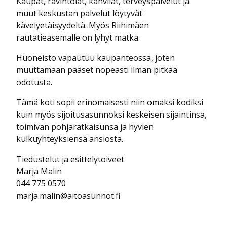
Kaupat, ravintolat, kahvilat, terveyspalvelut ja
muut keskustan palvelut löytyvät
kävelyetäisyydeltä. Myös Riihimäen
rautatieasemalle on lyhyt matka.
Huoneisto vapautuu kaupanteossa, joten
muuttamaan pääset nopeasti ilman pitkää
odotusta.
Tämä koti sopii erinomaisesti niin omaksi kodiksi
kuin myös sijoitusasunnoksi keskeisen sijaintinsa,
toimivan pohjaratkaisunsa ja hyvien
kulkuyhteyksiensä ansiosta.
Tiedustelut ja esittelytoiveet
Marja Malin
044 775 0570
marja.malin@aitoasunnot.fi