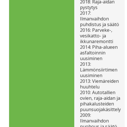
2018: Raja-aidan
pystytys
2017:
Ilmanvaihdon
puhdistus ja säätö
2016: Parveke-,
vesikatto- ja
ikkunaremontti
2014: Piha-alueen
asfaltoinnin
uusiminen
2013:
Lämmönsiirtimen
uusiminen
2013: Viemäreiden
huuhtelu
2010: Autotallien
ovien, raja-aidan ja
pihakalusteiden
puunsuojakäsittely
2009:
Ilmanvaihdon
nuohous ja säätö