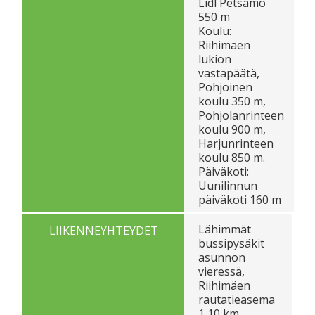
Lidl Petsamo
550 m
Koulu:
Riihimäen
lukion
vastapäätä,
Pohjoinen
koulu 350 m,
Pohjolanrinteen
koulu 900 m,
Harjunrinteen
koulu 850 m.
Päiväkoti:
Uunilinnun
päiväkoti 160 m
Lähimmät
LIIKENNEYHTEYDET
bussipysäkit
asunnon
vieressä,
Riihimäen
rautatieasema
1,10 km