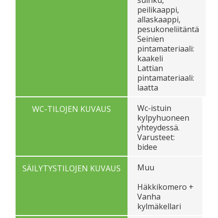
peilikaappi,
allaskaappi,
pesukoneliitäntä
Seinien
pintamateriaali:
kaakeli
Lattian
pintamateriaali:
laatta
Wc-istuin
WC-TILOJEN KUVAUS
kylpyhuoneen
yhteydessä.
Varusteet:
bidee
Muu
SÄILYTYSTILOJEN KUVAUS
Häkkikomero +
Vanha
kylmäkellari