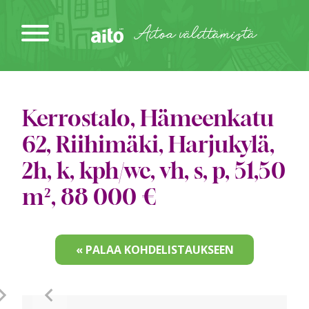
Siirry
sisältöön
Aitoa välittämistä
Kerrostalo, Hämeenkatu
62, Riihimäki, Harjukylä,
2h, k, kph/wc, vh, s, p, 51,50
m², 88 000 €
« PALAA KOHDELISTAUKSEEN