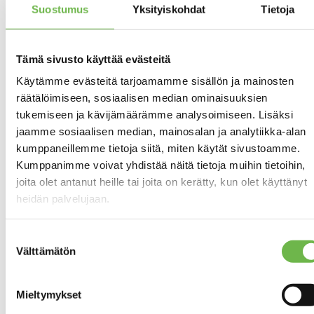
Kaapeli-TV
Suostumus
Yksityiskohdat
Tietoja
ANTENNI
Tämä sivusto käyttää evästeitä
Asunnon tilat ja materiaalit
Käytämme evästeitä tarjoamamme sisällön ja mainosten
räätälöimiseen, sosiaalisen median ominaisuuksien
Pääasiallinen
RAKENNUS- JA
tukemiseen ja kävijämäärämme analysoimiseen. Lisäksi
rakennusmateriaali:
PINTAMATERIAALIT
Betoni
jaamme sosiaalisen median, mainosalan ja analytiikka-alan
kumppaneillemme tietoja siitä, miten käytät sivustoamme.
Betoni / tiili
Kumppanimme voivat yhdistää näitä tietoja muihin tietoihin,
joita olet antanut heille tai joita on kerätty, kun olet käyttänyt
Kaapistot,
KEITTIÖN KUVAUS
heidän palvelujaan.
laminaattitasot.
Varusteet:
jääkaappipakastin,
Suostumuksen
sähköliesi,
Välttämätön
valinta
astianpesukone
Seinien
pintamateriaali:
Mieltymykset
maalattu