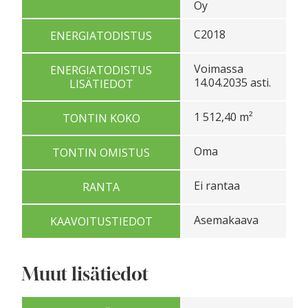
Oy
C2018
ENERGIATODISTUS
Voimassa
ENERGIATODISTUS
14.04.2035 asti.
LISÄTIEDOT
1 512,40 m²
TONTIN KOKO
Oma
TONTIN OMISTUS
Ei rantaa
RANTA
Asemakaava
KAAVOITUSTIEDOT
Muut lisätiedot