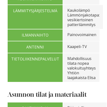
Kaukolämpö
LÄMMITYSJÄRJESTELMÄ
Lämmönjakotapa:
vesikiertoinen
patterilämmitys
Painovoimainen
ILMANVAIHTO
Kaapeli-TV
ANTENNI
Mahdollisuus
TIETOLIIKENNEPALVELUT
tilata nopea
valokuituyhteys
Yhtiön
laajakaista Elisa
Asunnon tilat ja materiaalit