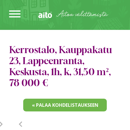
Siirry
sisältöön
Aitoa välittämistä
Kerrostalo, Kauppakatu
23, Lappeenranta,
Keskusta, 1h, k, 31,50 m²,
78 000 €
« PALAA KOHDELISTAUKSEEN