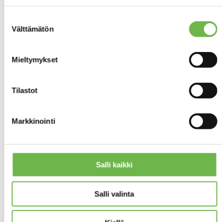
Varusteet:
KYLPYHUONEEN KUVAUS
suihku,
Suostumuksen
suihkuseinä,
Välttämätön
valinta
peilikaappi,
lattialämmitys,
pesukoneliitäntä
Mieltymykset
Seinien
pintamateriaali:
kaakeli
Tilastot
Lattian
pintamateriaali:
laatta
Markkinointi
Vaatehuone:
MUIDEN TILOJEN KUVAUS
Käynti eteisestä
Katto:
Salli kaikki
KATTOTYYPPI
Pulpettikatto
Katon
Salli valinta
pintamateriaali:
Peltikate