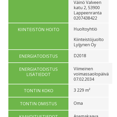
Väinö Valveen
katu 2, 53900
Lappeenranta
0207438422
Huoltoyhtiö
KIINTEISTÖN HOITO
Kiinteistöjuolto
Lyijynen Oy
D2018
ENERGIATODISTUS
Viimeinen
ENERGIATODISTUS
voimassaolopäivä
LISÄTIEDOT
07.02.2034
3 229 m²
TONTIN KOKO
Oma
TONTIN OMISTUS
Asemakaava
KAAVOITUSTIEDOT