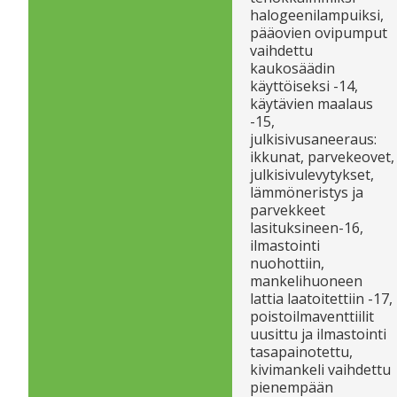
halogeenilampuiksi,
pääovien ovipumput
vaihdettu
kaukosäädin
käyttöiseksi -14,
käytävien maalaus
-15,
julkisivusaneeraus:
ikkunat, parvekeovet,
julkisivulevytykset,
lämmöneristys ja
parvekkeet
lasituksineen-16,
ilmastointi
nuohottiin,
mankelihuoneen
lattia laatoitettiin -17,
poistoilmaventtiilit
uusittu ja ilmastointi
tasapainotettu,
kivimankeli vaihdettu
pienempään