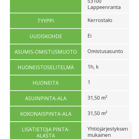
53100
Lappeenranta
Kerrostalo
TYYPPI
Ei
UUDISKOHDE
Omistusasunto
ASUMIS-OMISTUSMUOTO
1h, k
HUONEISTOSELITELMÄ
1
HUONEITA
31,50 m²
ASUINPINTA-ALA
31,50 m²
KOKONAISPINTA-ALA
Yhtiöjärjestyksen
LISÄTIETOJA PINTA-
mukainen
ALASTA