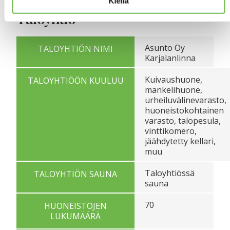
Kiellä
Taloyhtiö
Asunto Oy
TALOYHTIÖN NIMI
Karjalanlinna
Kuivaushuone,
TALOYHTIÖÖN KUULUU
mankelihuone,
urheiluvälinevarasto,
huoneistokohtainen
varasto, talopesula,
vinttikomero,
jäähdytetty kellari,
muu
Taloyhtiössä
TALOYHTIÖN SAUNA
sauna
70
HUONEISTOJEN
LUKUMÄÄRÄ