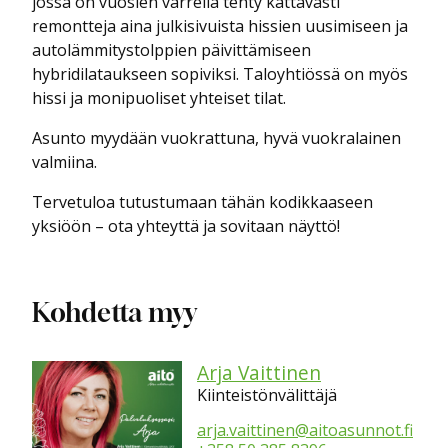
jossa on vuosien varrella tehty kattavasti
remontteja aina julkisivuista hissien uusimiseen ja
autolämmitystolppien päivittämiseen
hybridilataukseen sopiviksi. Taloyhtiössä on myös
hissi ja monipuoliset yhteiset tilat.
Asunto myydään vuokrattuna, hyvä vuokralainen
valmiina.
Tervetuloa tutustumaan tähän kodikkaaseen
yksiöön – ota yhteyttä ja sovitaan näyttö!
Kohdetta myy
Arja Vaittinen
Kiinteistönvälittäjä
arja.vaittinen@aitoasunnot.fi