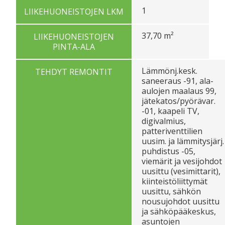
1
LIIKEHUONEISTOJEN LKM
37,70 m²
LIIKEHUONEISTOJEN
PINTA-ALA
Lämmönj.kesk.
TEHDYT REMONTIT
saneeraus -91, ala-
aulojen maalaus 99,
jätekatos/pyörävar.
-01, kaapeli TV,
digivalmius,
patteriventtilien
uusim. ja lämmitysjärj.
puhdistus -05,
viemärit ja vesijohdot
uusittu (vesimittarit),
kiinteistöliittymät
uusittu, sähkön
nousujohdot uusittu
ja sähköpääkeskus,
asuntojen