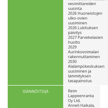
vesimittareiden
uusinta
2026 Huoneistojen
ulko-ovien
uusiminen
2026 Lukituksen
päivitys
2027 Parvekelasien
huolto
2029
Aurinkovoimalan
rakennuttaminen
2030
Alalämpökeskuksen
uusiminen ja
lämmityksen
tasapainotus
Reim
ISÄNNÖITSIJÄ
Lappeenranta
Oy Ltd,
Anneli Haikala,