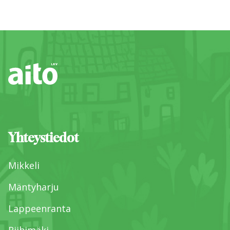
Yhteystiedot
Mikkeli
Mäntyharju
Lappeenranta
Riihimäki