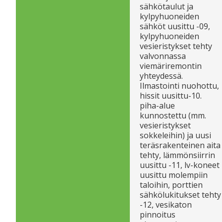
sähkötaulut ja
kylpyhuoneiden
sähköt uusittu -09,
kylpyhuoneiden
vesieristykset tehty
valvonnassa
viemäriremontin
yhteydessä.
Ilmastointi nuohottu,
hissit uusittu-10.
piha-alue
kunnostettu (mm.
vesieristykset
sokkeleihin) ja uusi
teräsrakenteinen aita
tehty, lämmönsiirrin
uusittu -11, lv-koneet
uusittu molempiin
taloihin, porttien
sähkölukitukset tehty
-12, vesikaton
pinnoitus