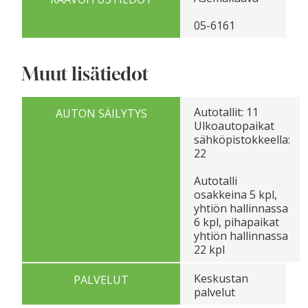
05-6161
Muut lisätiedot
Autotallit: 11
AUTON SÄILYTYS
Ulkoautopaikat
sähköpistokkeella:
22
Autotalli
osakkeina 5 kpl,
yhtiön hallinnassa
6 kpl, pihapaikat
yhtiön hallinnassa
22 kpl
Keskustan
PALVELUT
palvelut