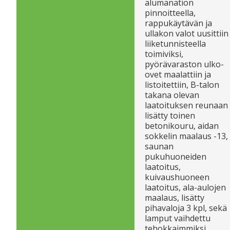
alumanation
pinnoitteella,
rappukäytävän ja
ullakon valot uusittiin
liiketunnisteella
toimiviksi,
pyörävaraston ulko-
ovet maalattiin ja
listoitettiin, B-talon
takana olevan
laatoituksen reunaan
lisätty toinen
betonikouru, aidan
sokkelin maalaus -13,
saunan
pukuhuoneiden
laatoitus,
kuivaushuoneen
laatoitus, ala-aulojen
maalaus, lisätty
pihavaloja 3 kpl, sekä
lamput vaihdettu
tehokkaimmiksi