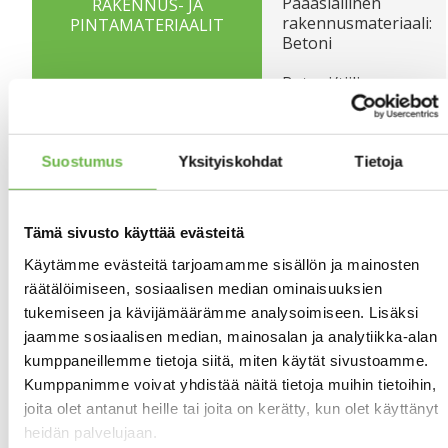
Pääasiallinen
RAKENNUS- JA
rakennusmateriaali:
PINTAMATERIAALIT
Betoni
Betoni/tiili
Varusteet:
KEITTIÖN KUVAUS
jääkaappipakastin,
Suostumus
Yksityiskohdat
Tietoja
keraaminen liesi,
liesituuletin
hormilla
Lattian
Tämä sivusto käyttää evästeitä
pintamateriaali:
laminaatti
Käytämme evästeitä tarjoamamme sisällön ja mainosten
räätälöimiseen, sosiaalisen median ominaisuuksien
Lattian
OLOHUONEEN KUVAUS
tukemiseen ja kävijämäärämme analysoimiseen. Lisäksi
pintamateriaali:
jaamme sosiaalisen median, mainosalan ja analytiikka-alan
laminaatti
kumppaneillemme tietoja siitä, miten käytät sivustoamme.
Kumppanimme voivat yhdistää näitä tietoja muihin tietoihin,
Makuualkovi
MAKUUHUONEIDEN
joita olet antanut heille tai joita on kerätty, kun olet käyttänyt
KUVAUS
heidän palvelujaan.