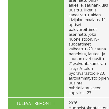
asennettu piha-
alueelle, saunankiuas
uusittu, liiketila
saneerattu, aidan
kivijalan maalaus-19,
optiset
palovaroittimet
asennettu joka
huoneistoon, Iv-
suodattimet
vaihdettu -20, sauna
paneloitu, lauteet ja
saunan ovet uusittu-
21,valvontakameran
lisäys A-talon
pyörävarastoon-23,
autolämmitystolppien
uusinta
hybridilataukseen
sopiviksi -23.
2026
TULEVAT REMONTIT
Huoneistokohtaisten