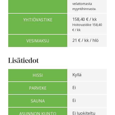
velattomasta
myyntihinnasta.
158,40 € / kk
YHTIÖVASTIKE
Hoitovastike 158,40
€ / kk
21 € / kk / hlö
VESIMAKSU
Lisätiedot
Kyllä
HISSI
Ei
PARVEKE
Ei
SAUNA
Ei luokiteltu
ASUNNON KUNTO