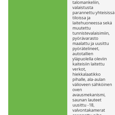
talomankeliin,
valaistusta
parannettu yhteisissä
tiloissa ja
laitehuoneessa sekä
muutettu
tunnistevalaisimiin,
pyörävarasto
maalattu ja uusittu
pyörätelineet,
autotallien
yläpuolella oleviin
kaiteisiin laitettu
verkot,
hiekkalaatikko
pihalle, ala-aulan
välioveen sähköinen
oven
avausmekanismi,
saunan lauteet
uusittu -18,
valvontakamerat