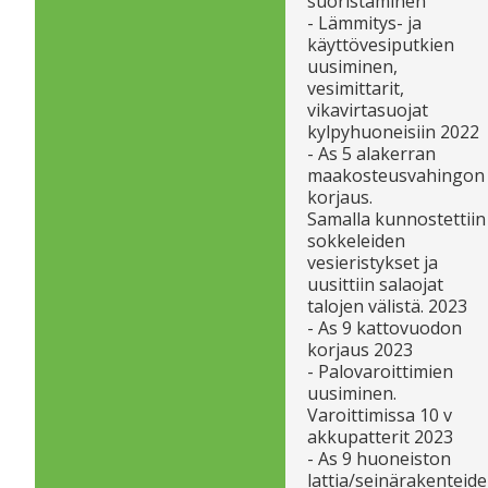
suoristaminen
- Lämmitys- ja
käyttövesiputkien
uusiminen,
vesimittarit,
vikavirtasuojat
kylpyhuoneisiin 2022
- As 5 alakerran
maakosteusvahingon
korjaus.
Samalla kunnostettiin
sokkeleiden
vesieristykset ja
uusittiin salaojat
talojen välistä. 2023
- As 9 kattovuodon
korjaus 2023
- Palovaroittimien
uusiminen.
Varoittimissa 10 v
akkupatterit 2023
- As 9 huoneiston
lattia/seinärakenteid