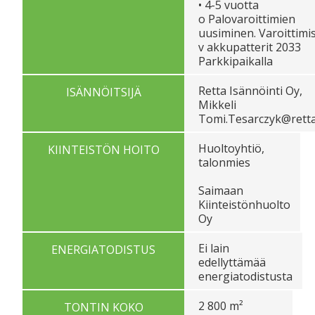
• 4-5 vuotta
o Palovaroittimien
uusiminen. Varoittimi
v akkupatterit 2033
Parkkipaikalla
Retta Isännöinti Oy,
ISÄNNÖITSIJÄ
Mikkeli
Tomi.Tesarczyk@retta.
Huoltoyhtiö,
KIINTEISTÖN HOITO
talonmies
Saimaan
Kiinteistönhuolto
Oy
Ei lain
ENERGIATODISTUS
edellyttämää
energiatodistusta
2 800 m²
TONTIN KOKO