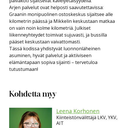
päiväkoti sijaitsevat kävelyetäisyydellä.
Arjen palvelut ovat helposti saavutettavissa:
Graanin monipuolinen ostoskeskus sijaitsee alle
kilometrin päässä ja Mikkelin keskustaan matkaa
on vain noin kolme kilometriä. Julkiset
liikenneyhteydet toimivat sujuvasti, ja bussilla
pääset keskustaan vaivattomasti.
Tässä kodissa yhdistyvät luonnonläheinen
asuminen, hyvät palvelut ja aktiiviseen
elämäntapaan sopiva sijainti – tervetuloa
tutustumaan!
Kohdetta myy
Leena Korhonen
Kiinteistönvälittäjä LKV, YKV,
AIT