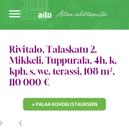
Siirry
sisältöön
Aitoa välittämistä
Rivitalo, Talaskatu 2,
Mikkeli, Tuppurala, 4h, k,
kph, s, wc, terassi, 108 m²,
110 000 €
« PALAA KOHDELISTAUKSEEN