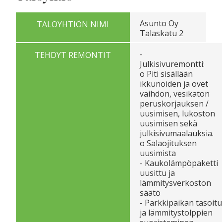
Asunto Oy
TALOYHTIÖN NIMI
Talaskatu 2
-
TEHDYT REMONTIT
Julkisivuremontti:
o Piti sisällään
ikkunoiden ja ovet
vaihdon, vesikaton
peruskorjauksen /
uusimisen, lukoston
uusimisen sekä
julkisivumaalauksia.
o Salaojituksen
uusimista
- Kaukolämpöpaketti
uusittu ja
lämmitysverkoston
säätö
- Parkkipaikan tasoit
ja lämmitystolppien