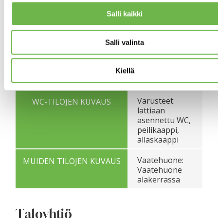
Varusteet: suihku,
KYLPYHUONEEN KUVAUS
kylpyhuonekaapistot,
Salli kaikki
pesukoneliitäntä
Seinien
pintamateriaali:
Salli valinta
kaakeli
Lattian
pintamateriaali:
Kiellä
laatta
Varusteet:
WC-TILOJEN KUVAUS
lattiaan
asennettu WC,
peilikaappi,
allaskaappi
Vaatehuone:
MUIDEN TILOJEN KUVAUS
Vaatehuone
alakerrassa
Taloyhtiö