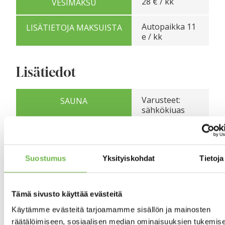
28 € / kk
VESIMAKSU
Autopaikka 11
LISÄTIETOJA MAKSUISTA
e / kk
Lisätiedot
Varusteet:
SAUNA
sähkökiuas
Seinien
pintamateriaali:
paneeli
Lattian
Suostumus
Yksityiskohdat
Tietoja
pintamateriaali:
laatta
Kyllä
TERASSI
Tämä sivusto käyttää evästeitä
Käytämme evästeitä tarjoamamme sisällön ja mainosten
räätälöimiseen, sosiaalisen median ominaisuuksien tukemise