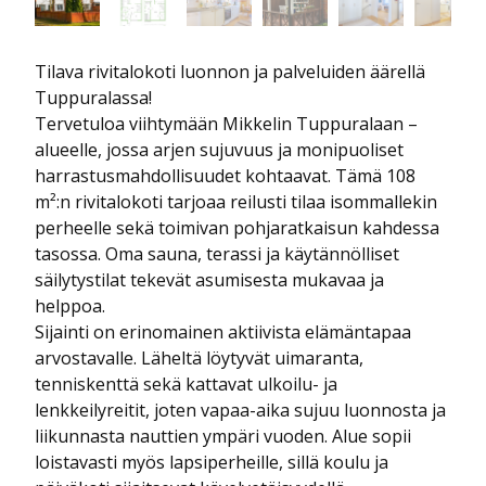
Tilava rivitalokoti luonnon ja palveluiden äärellä
Tuppuralassa!
Tervetuloa viihtymään Mikkelin Tuppuralaan –
alueelle, jossa arjen sujuvuus ja monipuoliset
harrastusmahdollisuudet kohtaavat. Tämä 108
m²:n rivitalokoti tarjoaa reilusti tilaa isommallekin
perheelle sekä toimivan pohjaratkaisun kahdessa
tasossa. Oma sauna, terassi ja käytännölliset
säilytystilat tekevät asumisesta mukavaa ja
helppoa.
Sijainti on erinomainen aktiivista elämäntapaa
arvostavalle. Läheltä löytyvät uimaranta,
tenniskenttä sekä kattavat ulkoilu- ja
lenkkeilyreitit, joten vapaa-aika sujuu luonnosta ja
liikunnasta nauttien ympäri vuoden. Alue sopii
loistavasti myös lapsiperheille, sillä koulu ja