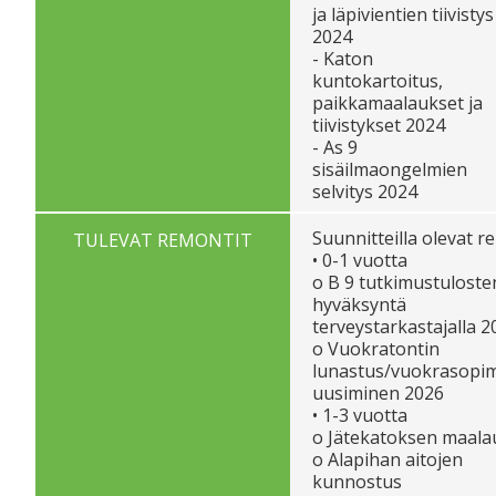
ja läpivientien tiivistys
2024
- Katon
kuntokartoitus,
paikkamaalaukset ja
tiivistykset 2024
- As 9
sisäilmaongelmien
selvitys 2024
Suunnitteilla olevat r
TULEVAT REMONTIT
• 0-1 vuotta
o B 9 tutkimustuloste
hyväksyntä
terveystarkastajalla 2
o Vuokratontin
lunastus/vuokrasopi
uusiminen 2026
• 1-3 vuotta
o Jätekatoksen maala
o Alapihan aitojen
kunnostus