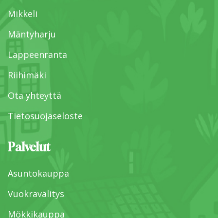
Mikkeli
Mäntyharju
Lappeenranta
Riihimäki
Ota yhteyttä
Tietosuojaseloste
Palvelut
Asuntokauppa
Vuokravälitys
Mökkikauppa