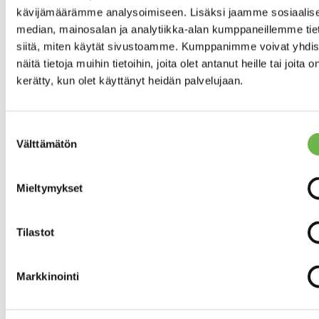
Asunnon tilat ja materiaalit
kävijämäärämme analysoimiseen. Lisäksi jaamme sosiaalis
median, mainosalan ja analytiikka-alan kumppaneillemme tie
Varusteet:
siitä, miten käytät sivustoamme. Kumppanimme voivat yhdis
KEITTIÖN KUVAUS
jääkaappi,
näitä tietoja muihin tietoihin, joita olet antanut heille tai joita o
sähköliesi,
kerätty, kun olet käyttänyt heidän palvelujaan.
astianpesukone
Seinien
OLOHUONEEN KUVAUS
Suostumuksen
pintamateriaali:
Välttämätön
valinta
tapetti
Lattian
pintamateriaali:
Mieltymykset
parketti
Seinien
MAKUUHUONEIDEN
Tilastot
pintamateriaali:
KUVAUS
tapetti
Lattian
Markkinointi
pintamateriaali:
parketti, muovi