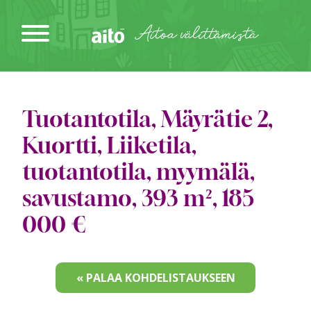
Siirry
sisältöön
Aitoa välittämistä
Tuotantotila, Mäyrätie 2,
Kuortti, Liiketila,
tuotantotila, myymälä,
savustamo, 393 m², 185
000 €
« PALAA KOHDELISTAUKSEEN