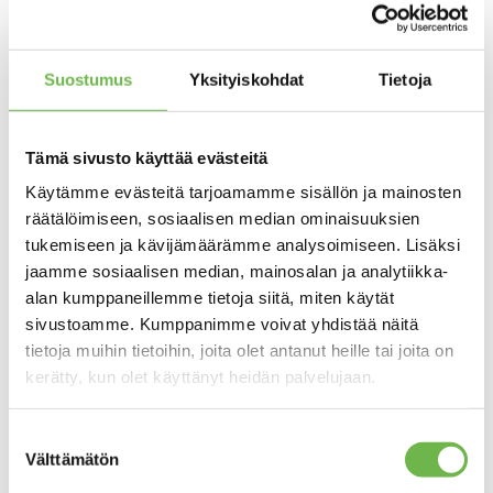
Aitoasunnot
Mikkeli |
Palhomaa Oy
Suostumus
Yksityiskohdat
Tietoja
Y-tunnus: 1460620-6
Maaherrankatu 14
50100 Mikkeli
Tämä sivusto käyttää evästeitä
mikkeli@aitoasunnot.fi
Käytämme evästeitä tarjoamamme sisällön ja mainosten
+358 15 338 700
räätälöimiseen, sosiaalisen median ominaisuuksien
tukemiseen ja kävijämäärämme analysoimiseen. Lisäksi
jaamme sosiaalisen median, mainosalan ja analytiikka-
Esittely
alan kumppaneillemme tietoja siitä, miten käytät
sivustoamme. Kumppanimme voivat yhdistää näitä
Kohteen seuraavaa esittelyajankohtaa ei ole
tietoja muihin tietoihin, joita olet antanut heille tai joita on
tiedossa
kerätty, kun olet käyttänyt heidän palvelujaan.
Kiinnostuitko kohteesta? Ota
Suostumuksen
Välttämätön
yhteyttä!
valinta