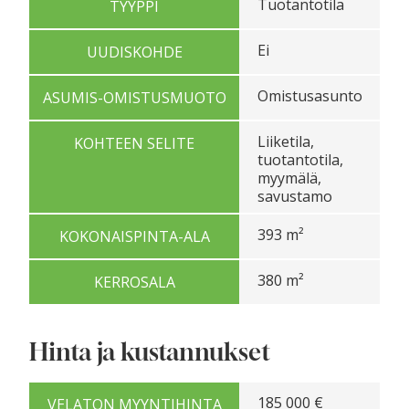
Tuotantotila
TYYPPI
Ei
UUDISKOHDE
Omistusasunto
ASUMIS-OMISTUSMUOTO
Liiketila,
KOHTEEN SELITE
tuotantotila,
myymälä,
savustamo
393 m²
KOKONAISPINTA-ALA
380 m²
KERROSALA
Hinta ja kustannukset
185 000 €
VELATON MYYNTIHINTA