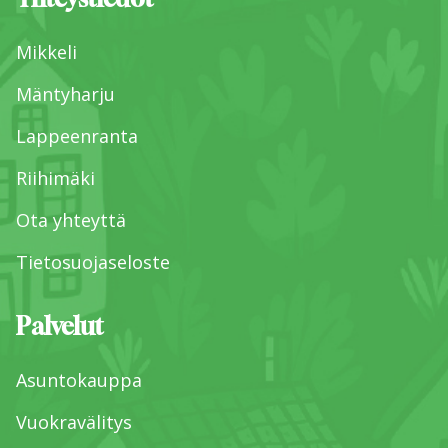
Yhteystiedot
Mikkeli
Mäntyharju
Lappeenranta
Riihimäki
Ota yhteyttä
Tietosuojaseloste
Palvelut
Asuntokauppa
Vuokravälitys