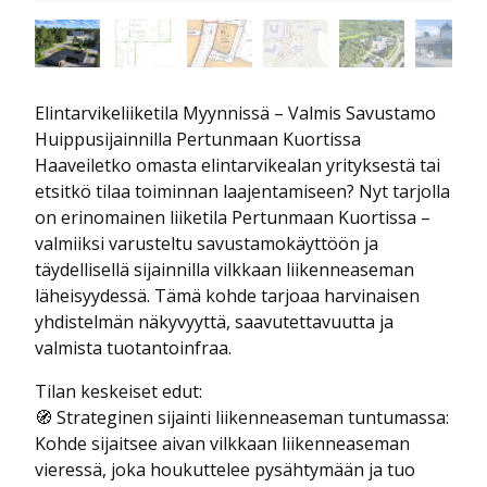
Elintarvikeliiketila Myynnissä – Valmis Savustamo
Huippusijainnilla Pertunmaan Kuortissa
Haaveiletko omasta elintarvikealan yrityksestä tai
etsitkö tilaa toiminnan laajentamiseen? Nyt tarjolla
on erinomainen liiketila Pertunmaan Kuortissa –
valmiiksi varusteltu savustamokäyttöön ja
täydellisellä sijainnilla vilkkaan liikenneaseman
läheisyydessä. Tämä kohde tarjoaa harvinaisen
yhdistelmän näkyvyyttä, saavutettavuutta ja
valmista tuotantoinfraa.
Tilan keskeiset edut:
🧭 Strateginen sijainti liikenneaseman tuntumassa:
Kohde sijaitsee aivan vilkkaan liikenneaseman
vieressä, joka houkuttelee pysähtymään ja tuo