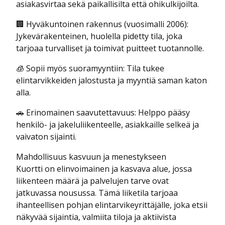
asiakasvirtaa sekä paikallisilta että ohikulkijoilta.
🏢 Hyväkuntoinen rakennus (vuosimalli 2006):
Jykevärakenteinen, huolella pidetty tila, joka
tarjoaa turvalliset ja toimivat puitteet tuotannolle.
🧊 Sopii myös suoramyyntiin: Tila tukee
elintarvikkeiden jalostusta ja myyntiä saman katon
alla.
🚗 Erinomainen saavutettavuus: Helppo pääsy
henkilö- ja jakeluliikenteelle, asiakkaille selkeä ja
vaivaton sijainti.
Mahdollisuus kasvuun ja menestykseen
Kuortti on elinvoimainen ja kasvava alue, jossa
liikenteen määrä ja palvelujen tarve ovat
jatkuvassa nousussa. Tämä liiketila tarjoaa
ihanteellisen pohjan elintarvikeyrittäjälle, joka etsii
näkyvää sijaintia, valmiita tiloja ja aktiivista