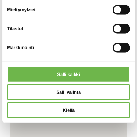
Mieltymykset
Etunimi *
Sukunimi *
Tilastot
Puhelin *
Sähköposti *
Markkinointi
Salli kaikki
Salli valinta
Kiellä