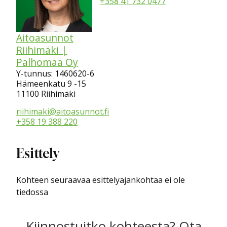
+358 41 732 0477
Aitoasunnot
Riihimäki |
Palhomaa Oy
Y-tunnus: 1460620-6
Hämeenkatu 9 -15
11100 Riihimäki
riihimaki@aitoasunnot.fi
+358 19 388 220
Esittely
Kohteen seuraavaa esittelyajankohtaa ei ole
tiedossa
Kiinnostuitko kohteesta? Ota