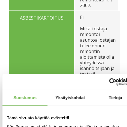
2007.
Ei
ASBESTIKARTOITUS
Mikäli ostaja
remontoi
asuntoa, ostajan
tulee ennen
remontin
aloittamista olla
yhteydessä
isännöitsijään ja
teettää
tarvittaessa
asunnossa
asbestikartoitus.
Kartoitus
Suostumus
Yksityiskohdat
Tietoja
vaaditaan
teetettäväksi
rakennuksissa,
Tämä sivusto käyttää evästeitä
joiden
loppukatselmus
Käytämme evästeitä tarjoamamme sisällön ja mainosten