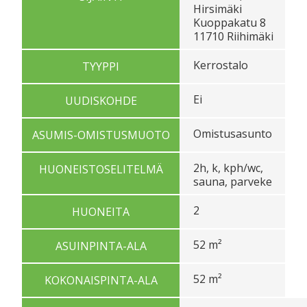
Hirsimäki
Kuoppakatu 8
11710 Riihimäki
Kerrostalo
TYYPPI
Ei
UUDISKOHDE
Omistusasunto
ASUMIS-OMISTUSMUOTO
2h, k, kph/wc,
HUONEISTOSELITELMÄ
sauna, parveke
2
HUONEITA
52 m²
ASUINPINTA-ALA
52 m²
KOKONAISPINTA-ALA