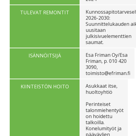
Kunnossapitotarvesel
TULEVAT REMONTIT
2026-2030:
Suunnittelukauden ai
uusitaan
julkisivuelementtien
saumat.
Esa Friman Oy/Esa
ISÄNNÖITSIJÄ
Friman, p. 010 420
3090,
toimisto@efriman.fi
Asukkaat itse,
KIINTEISTÖN HOITO
huoltoyhtiö
Perinteiset
talonmiehentyöt
on hoidettu
talkoilla.
Konelumityöt ja
pääväylien