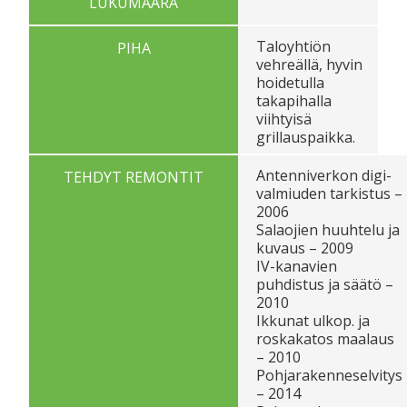
LUKUMÄÄRÄ
Taloyhtiön
PIHA
vehreällä, hyvin
hoidetulla
takapihalla
viihtyisä
grillauspaikka.
Antenniverkon digi-
TEHDYT REMONTIT
valmiuden tarkistus –
2006
Salaojien huuhtelu ja
kuvaus – 2009
IV-kanavien
puhdistus ja säätö –
2010
Ikkunat ulkop. ja
roskakatos maalaus
– 2010
Pohjarakenneselvitys
– 2014