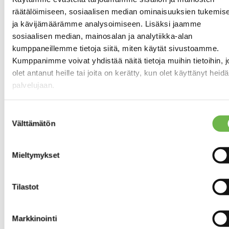
on tehty ennen
räätälöimiseen, sosiaalisen median ominaisuuksien tukemis
vuotta 1994,
ja kävijämäärämme analysoimiseen. Lisäksi jaamme
mikäli
kartoitusta ei
sosiaalisen median, mainosalan ja analytiikka-alan
ole tehty.
kumppaneillemme tietoja siitä, miten käytät sivustoamme.
Kumppanimme voivat yhdistää näitä tietoja muihin tietoihin, jo
Sähkölämmitys
LÄMMITYSJÄRJESTELMÄ
olet antanut heille tai joita on kerätty, kun olet käyttänyt heid
Lämmönjakotapa:
palvelujaan.
sähköpatterilämmitys
sähköinen
lattialämmitys
Suostumuksen
Välttämätön
valinta
Koneellinen
ILMANVAIHTO
poisto
Mieltymykset
Yhteisantenni/KTV
ANTENNI
Tilastot
Asunnon tilat ja materiaalit
Markkinointi