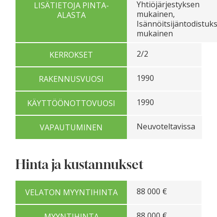
Yhtiöjärjestyksen
LISÄTIETOJA PINTA-
mukainen,
ALASTA
Isännöitsijäntodistuk
mukainen
2/2
KERROKSET
1990
RAKENNUSVUOSI
1990
KÄYTTÖÖNOTTOVUOSI
Neuvoteltavissa
VAPAUTUMINEN
Hinta ja kustannukset
88 000 €
VELATON MYYNTIHINTA
88 000 €
MYYNTIHINTA