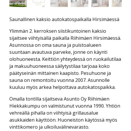
Saunallinen kaksio autokatospaikalla Hirsimäessä
Ylimmän 2. kerroksen siistikuntoinen kaksio
sijaitsee viihtyisällä paikalla Riihimäen Hirsimäessä.
Asunnossa on oma sauna ja puistoalueen
suuntaan avautuva parveke, jonne on käynti
olohuoneesta. Keittiön yhteydessä on ruokailutilaa
ja makuuhuoneessa säilytystilaa tarjoaa koko
päätyseinän mittainen kaapisto. Pesuhuone ja
sauna on remontoitu vuonna 2007. Asunnolle
kuuluu myös arkea helpottava autokatospaikka.
Omalla tontilla sijaitseva Asunto Oy Riihimäen
Hiekkakumpu on valmistunut vuonna 1990. Yhtiön
vehreällä pihalla on viihtyisä grillausalue
asukkaiden käyttöön. Huoneiston käytössä myös
vinttikomero ja ulkoiluvälinevarasto.