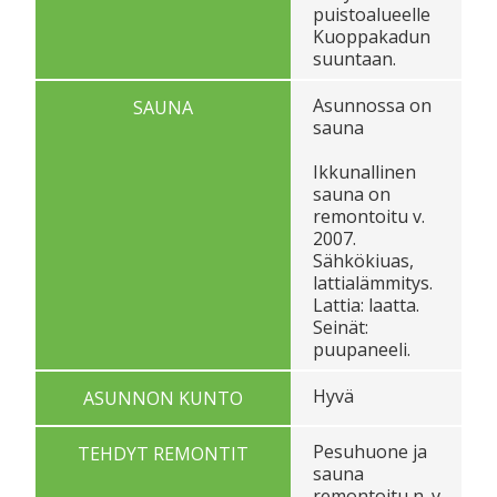
puistoalueelle
Kuoppakadun
suuntaan.
Asunnossa on
SAUNA
sauna
Ikkunallinen
sauna on
remontoitu v.
2007.
Sähkökiuas,
lattialämmitys.
Lattia: laatta.
Seinät:
puupaneeli.
Hyvä
ASUNNON KUNTO
Pesuhuone ja
TEHDYT REMONTIT
sauna
remontoitu n. v.