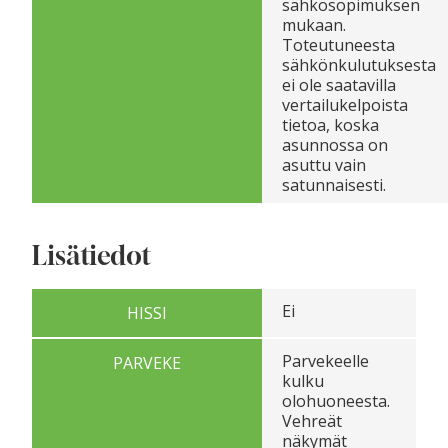
sähkösopimuksen
mukaan.
Toteutuneesta
sähkönkulutuksesta
ei ole saatavilla
vertailukelpoista
tietoa, koska
asunnossa on
asuttu vain
satunnaisesti.
Lisätiedot
Ei
HISSI
Parvekeelle
PARVEKE
kulku
olohuoneesta.
Vehreät
näkymät