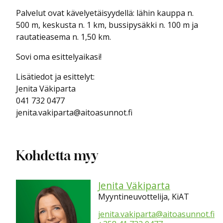
Palvelut ovat kävelyetäisyydellä: lähin kauppa n.
500 m, keskusta n. 1 km, bussipysäkki n. 100 m ja
rautatieasema n. 1,50 km.
Sovi oma esittelyaikasi!
Lisätiedot ja esittelyt:
Jenita Väkiparta
041 732 0477
jenita.vakiparta@aitoasunnot.fi
Kohdetta myy
Jenita Väkiparta
Myyntineuvottelija, KiAT
jenita.vakiparta@aitoasunnot.fi