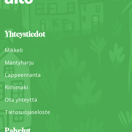
Yhteystiedot
Mikkeli
Mäntyharju
Lappeenranta
Riihimäki
Ota yhteyttä
Tietosuojaseloste
Palvelut