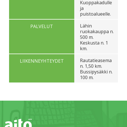
Kuoppakadulle
ja
puistoalueelle.
Lähin
PALVELUT
ruokakauppa n.
500 m.
Keskusta n. 1
km.
Rautatieasema
LIIKENNEYHTEYDET
n. 1,50 km.
Bussipysäkki n.
100 m.