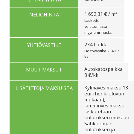
1 692,31 € / m²
NELIÖHINTA
Laskettu
velattomasta
myyntihinnasta.
234 € / kk
YHTIÖVASTIKE
Hoitovastike 234 € /
kk
Autokatospaikka:
MUUT MAKSUT
8 €/kk
Kylmävesimaksu 13
LISÄTIETOJA MAKSUISTA
eur (henkilöluvun
mukaan),
lämminvesimaksu
laskutetaan
kulutuksen mukaan.
Sähkö oman
kulutuksen ja