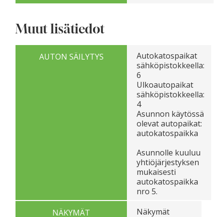
Muut lisätiedot
Autokatospaikat
AUTON SÄILYTYS
sähköpistokkeella:
6
Ulkoautopaikat
sähköpistokkeella:
4
Asunnon käytössä
olevat autopaikat:
autokatospaikka
Asunnolle kuuluu
yhtiöjärjestyksen
mukaisesti
autokatospaikka
nro 5.
Näkymät
NÄKYMÄT