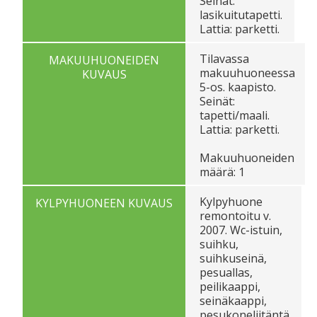
Seinät:
lasikuitutapetti.
Lattia: parketti.
Tilavassa
MAKUUHUONEIDEN
makuuhuoneessa
KUVAUS
5-os. kaapisto.
Seinät:
tapetti/maali.
Lattia: parketti.
Makuuhuoneiden
määrä: 1
Kylpyhuone
KYLPYHUONEEN KUVAUS
remontoitu v.
2007. Wc-istuin,
suihku,
suihkuseinä,
pesuallas,
peilikaappi,
seinäkaappi,
pesukoneliitäntä.