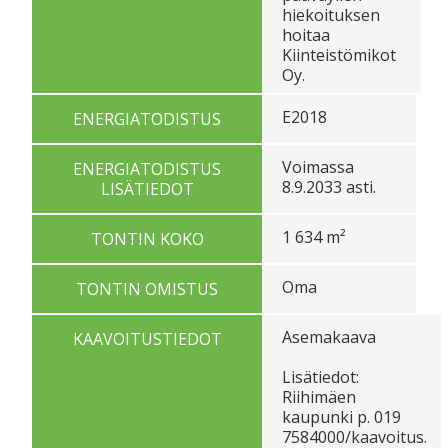
hiekoituksen
hoitaa
Kiinteistömikot
Oy.
E2018
ENERGIATODISTUS
Voimassa
ENERGIATODISTUS
8.9.2033 asti.
LISÄTIEDOT
1 634 m²
TONTIN KOKO
Oma
TONTIN OMISTUS
Asemakaava
KAAVOITUSTIEDOT
Lisätiedot:
Riihimäen
kaupunki p. 019
7584000/kaavoitus.