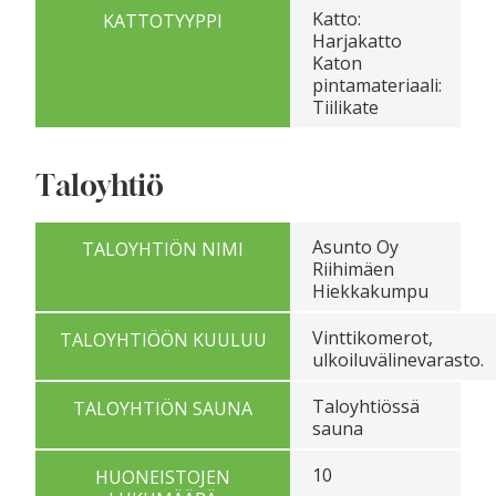
Katto:
KATTOTYYPPI
Harjakatto
Katon
pintamateriaali:
Tiilikate
Taloyhtiö
Asunto Oy
TALOYHTIÖN NIMI
Riihimäen
Hiekkakumpu
Vinttikomerot,
TALOYHTIÖÖN KUULUU
ulkoiluvälinevarasto.
Taloyhtiössä
TALOYHTIÖN SAUNA
sauna
10
HUONEISTOJEN