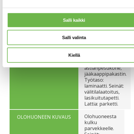
Pääasiallinen
RAKENNUS- JA
rakennusmateriaali:
PINTAMATERIAALIT
Betoni
Salli kaikki
Keittiössä tilaa
KEITTIÖN KUVAUS
myös
ruokapöydälle.
Salli valinta
Kaapistot,
tasotilaa,
Kiellä
keraaminen liesi,
liesituuletin,
astianpesukone,
jääkaappipakastin.
Työtaso:
laminaatti. Seinät:
välitilalaatoitus,
lasikuitutapetti.
Lattia: parketti.
Olohuoneesta
OLOHUONEEN KUVAUS
kulku
parvekkeelle.