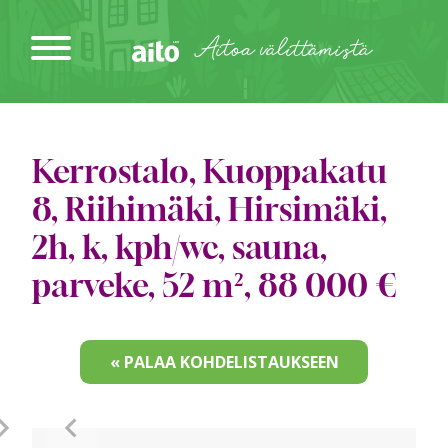
Siirry
sisältöön
Aitoa välittämistä
Kerrostalo, Kuoppakatu
8, Riihimäki, Hirsimäki,
2h, k, kph/wc, sauna,
parveke, 52 m², 88 000 €
« PALAA KOHDELISTAUKSEEN