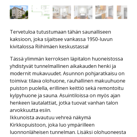
Tervetuloa tutustumaan tähän saunalliseen
kaksioon, joka sijaitsee vankassa 1950-luvun
kivitalossa Riihimäen keskustassa!
Tässä ylimmän kerroksen läpitalon huoneistossa
yhdistyvät tunnelmallinen aikakauden henki ja
modernit mukavuudet. Asunnon pohjaratkaisu on
toimiva: tilava olohuone, rauhallinen makuuhuone
puiston puolella, erillinen keittiö sekä remontoitu
kylpyhuone ja sauna. Asuintiloissa on myös ajan
henkeen lautalattiat, jotka tuovat vanhan talon
arvokkuutta esiin.
Ikkunoista avautuu vehreä näkymä
Kirkkopuistoon, joka luo ympärilleen
luonnonläheisen tunnelman. Lisäksi olohuoneesta