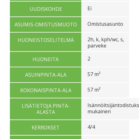
Ei
UUDISKOHDE
Omistusasunto
ASUMIS-OMISTUSMUOTO
2h, k, kph/wc, s,
HUONEISTOSELITELMÄ
parveke
2
HUONEITA
57 m²
ASUINPINTA-ALA
57 m²
KOKONAISPINTA-ALA
Isännöitsijäntodistuk
LISÄTIETOJA PINTA-
mukainen
ALASTA
4/4
KERROKSET