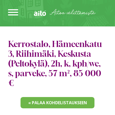
Siirry
sisältöön
Aitoa välittämistä
Kerrostalo, Hämeenkatu
3, Riihimäki, Keskusta
(Peltokylä), 2h, k, kph/wc,
s, parveke, 57 m², 85 000
€
« PALAA KOHDELISTAUKSEEN