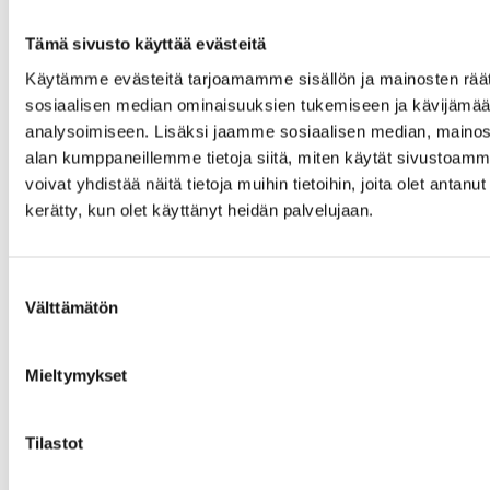
Katto:
KATTOTYYPPI
Tämä sivusto käyttää evästeitä
Harjakatto
Katon
Käytämme evästeitä tarjoamamme sisällön ja mainosten räät
pintamateriaali:
sosiaalisen median ominaisuuksien tukemiseen ja kävijäm
Tiilikate
analysoimiseen. Lisäksi jaamme sosiaalisen median, mainosa
alan kumppaneillemme tietoja siitä, miten käytät sivusto
voivat yhdistää näitä tietoja muihin tietoihin, joita olet antanut h
Taloyhtiö
kerätty, kun olet käyttänyt heidän palvelujaan.
Asunto Oy
TALOYHTIÖN NIMI
Kirkkomäki
Suostumuksen
Välttämätön
valinta
Huoneistokohtainen
TALOYHTIÖÖN KUULUU
varasto, talopesula,
urheiluvälinevarasto,
Mieltymykset
mankelihuone
Taloyhtiössä
TALOYHTIÖN SAUNA
Tilastot
sauna