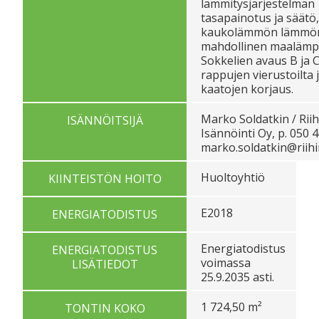
lämmitysjärjestelmän
tasapainotus ja säätö,
kaukolämmön lämmön
mahdollinen maalämp
Sokkelien avaus B ja 
rappujen vierustoilta 
kaatojen korjaus.
Marko Soldatkin / Rii
ISÄNNÖITSIJÄ
Isännöinti Oy, p. 050 
marko.soldatkin@riihi
Huoltoyhtiö
KIINTEISTÖN HOITO
E2018
ENERGIATODISTUS
Energiatodistus
ENERGIATODISTUS
voimassa
LISÄTIEDOT
25.9.2035 asti.
1 724,50 m²
TONTIN KOKO