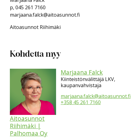
Marjaana Falck
p, 045 261 7160
marjaana.falck@aitoasunnot.fi
Aitoasunnot Riihimäki
Kohdetta myy
Marjaana Falck
Kiinteistönvälittäjä LKV,
kaupanvahvistaja
marjaana.falck@aitoasunnot.fi
+358 45 261 7160
Aitoasunnot
Riihimäki |
Palhomaa Oy