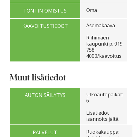
Oma
TONTIN OMISTUS
Asemakaava
KAAVOITUSTIEDOT
Riihimäen
kaupunki p. 019
758
4000/kaavoitus
Muut lisätiedot
Ulkoautopaikat:
AUTON SÄILYTYS
6
Lisätiedot
isännöitsijältä.
Ruokakauppa:
PALVELUT