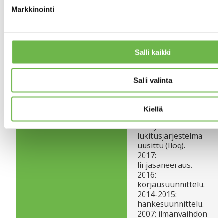
27
HUONEISTOJEN
Markkinointi
LUKUMÄÄRÄ
2025:
TEHDYT REMONTIT
huoneistokohtaiset
Salli kaikki
palovaroittimet,
energiatodistus.
2022-2023: piha-
Salli valinta
alueiden / istutusten
parannustöitä.
2021: taloyhtiön
Kiellä
raja-aita uusittu.
Taloyhtiön
lukitusjärjestelmä
uusittu (Iloq).
2017:
linjasaneeraus.
2016:
korjausuunnittelu.
2014-2015:
hankesuunnittelu.
2007: ilmanvaihdon