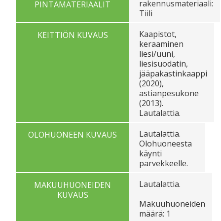
rakennusmateriaali:
PINTAMATERIAALIT
Tiili
Kaapistot,
KEITTIÖN KUVAUS
keraaminen
liesi/uuni,
liesisuodatin,
jääpakastinkaappi
(2020),
astianpesukone
(2013).
Lautalattia.
Lautalattia.
OLOHUONEEN KUVAUS
Olohuoneesta
käynti
parvekkeelle.
Lautalattia.
MAKUUHUONEIDEN
KUVAUS
Makuuhuoneiden
määrä: 1