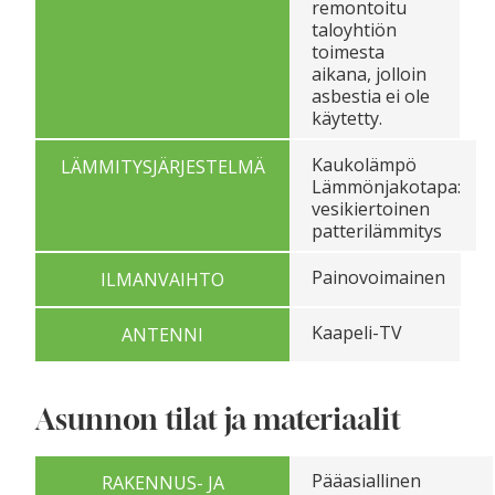
remontoitu
taloyhtiön
toimesta
aikana, jolloin
asbestia ei ole
käytetty.
Kaukolämpö
LÄMMITYSJÄRJESTELMÄ
Lämmönjakotapa:
vesikiertoinen
patterilämmitys
Painovoimainen
ILMANVAIHTO
Kaapeli-TV
ANTENNI
Asunnon tilat ja materiaalit
Pääasiallinen
RAKENNUS- JA