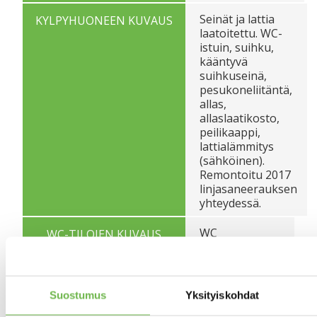
Seinät ja lattia
KYLPYHUONEEN KUVAUS
laatoitettu. WC-
istuin, suihku,
kääntyvä
suihkuseinä,
pesukoneliitäntä,
allas,
allaslaatikosto,
peilikaappi,
lattialämmitys
(sähköinen).
Remontoitu 2017
linjasaneerauksen
yhteydessä.
WC
WC-TILOJEN KUVAUS
kylpyhuoneen
yhteydessä.
Eteisessä
ETEISTILOJEN KUVAUS
Suostumus
Yksityiskohdat
lautalattia.