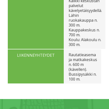
Kaikki keskustan
palvelut
kävelyetäisyydellä.
Lähin
ruokakauppa n.
300 m.
Kauppakeskus n.
700 m.
Koulu: Alakoulu n.
300 m.
Rautatieasema
LIIKENNEYHTEYDET
ja matkakeskus
n. 600 m
(kävellen).
Bussipysäkki n.
100 m.