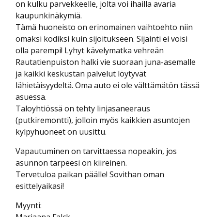
on kulku parvekkeelle, jolta voi ihailla avaria
kaupunkinäkymiä.
Tämä huoneisto on erinomainen vaihtoehto niin
omaksi kodiksi kuin sijoitukseen. Sijainti ei voisi
olla parempi! Lyhyt kävelymatka vehreän
Rautatienpuiston halki vie suoraan juna-asemalle
ja kaikki keskustan palvelut löytyvät
lähietäisyydeltä. Oma auto ei ole välttämätön tässä
asuessa.
Taloyhtiössä on tehty linjasaneeraus
(putkiremontti), jolloin myös kaikkien asuntojen
kylpyhuoneet on uusittu.
Vapautuminen on tarvittaessa nopeakin, jos
asunnon tarpeesi on kiireinen.
Tervetuloa paikan päälle! Sovithan oman
esittelyaikasi!
Myynti: