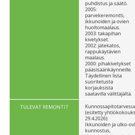
puhdistus ja säätö.
2005:
parvekeremontti,
ikkunoiden ja ovien
huoltomaalaus.
2003: takapihan
kivetykset.
2002: jätekatos,
rappukäytävien
maalaus.
2000: pihakivetykset
pääsisäänkäynneille.
Täydellinen lista
suoritetusta
korjauksista
saatavilla välittäjältä.
Kunnossapitotarvesu
TULEVAT REMONTIT
(esitetty yhtiökokouks
29.4.2026):
Ikkunoiden ja ulko-ov
kunnostus,