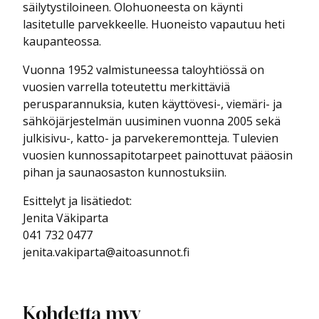
säilytystiloineen. Olohuoneesta on käynti
lasitetulle parvekkeelle. Huoneisto vapautuu heti
kaupanteossa.
Vuonna 1952 valmistuneessa taloyhtiössä on
vuosien varrella toteutettu merkittäviä
perusparannuksia, kuten käyttövesi-, viemäri- ja
sähköjärjestelmän uusiminen vuonna 2005 sekä
julkisivu-, katto- ja parvekeremontteja. Tulevien
vuosien kunnossapitotarpeet painottuvat pääosin
pihan ja saunaosaston kunnostuksiin.
Esittelyt ja lisätiedot:
Jenita Väkiparta
041 732 0477
jenita.vakiparta@aitoasunnot.fi
Kohdetta myy