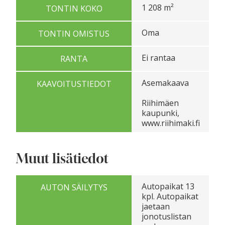
1 208 m²
TONTIN KOKO
Oma
TONTIN OMISTUS
Ei rantaa
RANTA
Asemakaava
KAAVOITUSTIEDOT
Riihimäen
kaupunki,
www.riihimaki.fi
Muut lisätiedot
Autopaikat 13
AUTON SÄILYTYS
kpl. Autopaikat
jaetaan
jonotuslistan