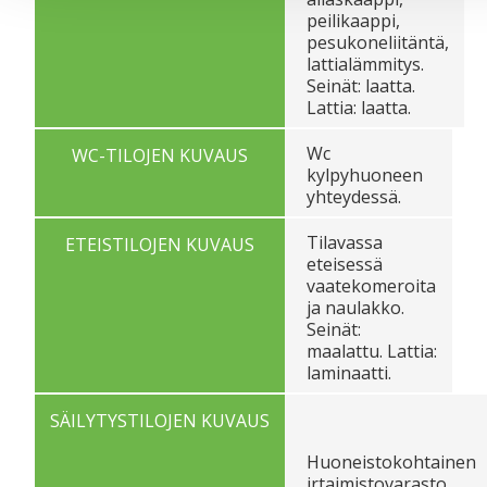
peilikaappi,
pesukoneliitäntä,
lattialämmitys.
Seinät: laatta.
Lattia: laatta.
Wc
WC-TILOJEN KUVAUS
kylpyhuoneen
yhteydessä.
Tilavassa
ETEISTILOJEN KUVAUS
eteisessä
vaatekomeroita
ja naulakko.
Seinät:
maalattu. Lattia:
laminaatti.
SÄILYTYSTILOJEN KUVAUS
Huoneistokohtainen
irtaimistovarasto