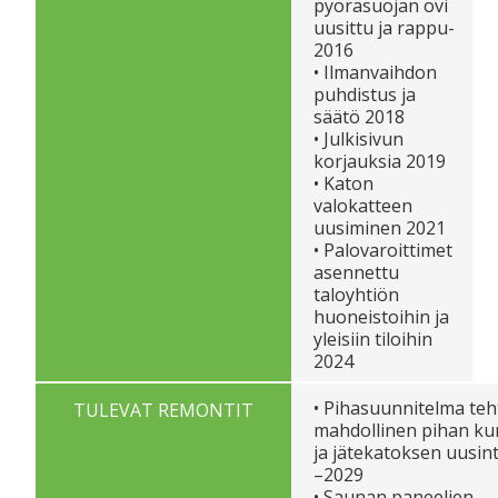
pyöräsuojan ovi
uusittu ja rappu-
2016
• Ilmanvaihdon
puhdistus ja
säätö 2018
• Julkisivun
korjauksia 2019
• Katon
valokatteen
uusiminen 2021
• Palovaroittimet
asennettu
taloyhtiön
huoneistoihin ja
yleisiin tiloihin
2024
• Pihasuunnitelma teh
TULEVAT REMONTIT
mahdollinen pihan k
ja jätekatoksen uusin
–2029
• Saunan paneelien