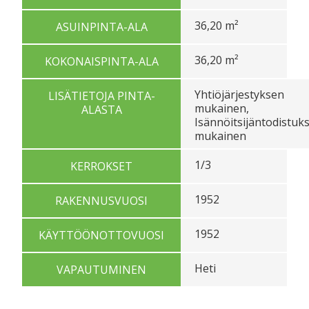
36,20 m²
ASUINPINTA-ALA
36,20 m²
KOKONAISPINTA-ALA
Yhtiöjärjestyksen
LISÄTIETOJA PINTA-
mukainen,
ALASTA
Isännöitsijäntodistuk
mukainen
1/3
KERROKSET
1952
RAKENNUSVUOSI
1952
KÄYTTÖÖNOTTOVUOSI
Heti
VAPAUTUMINEN