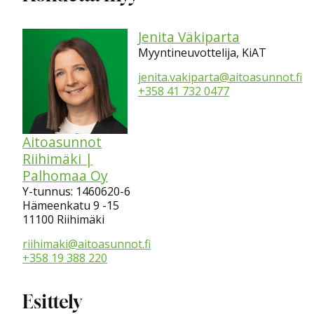
Jenita Väkiparta
Myyntineuvottelija, KiAT
jenita.vakiparta@aitoasunnot.fi
+358 41 732 0477
Aitoasunnot
Riihimäki |
Palhomaa Oy
Y-tunnus: 1460620-6
Hämeenkatu 9 -15
11100 Riihimäki
riihimaki@aitoasunnot.fi
+358 19 388 220
Esittely