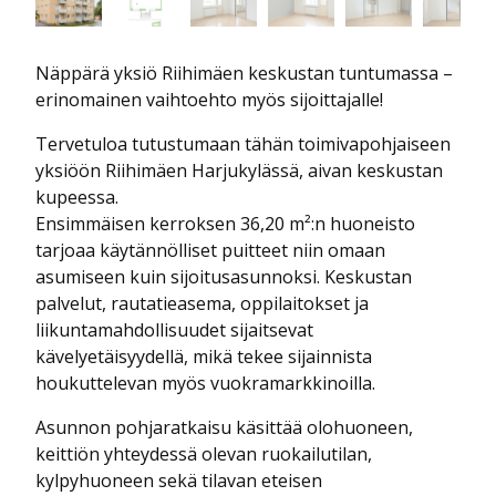
Näppärä yksiö Riihimäen keskustan tuntumassa –
erinomainen vaihtoehto myös sijoittajalle!
Tervetuloa tutustumaan tähän toimivapohjaiseen
yksiöön Riihimäen Harjukylässä, aivan keskustan
kupeessa.
Ensimmäisen kerroksen 36,20 m²:n huoneisto
tarjoaa käytännölliset puitteet niin omaan
asumiseen kuin sijoitusasunnoksi. Keskustan
palvelut, rautatieasema, oppilaitokset ja
liikuntamahdollisuudet sijaitsevat
kävelyetäisyydellä, mikä tekee sijainnista
houkuttelevan myös vuokramarkkinoilla.
Asunnon pohjaratkaisu käsittää olohuoneen,
keittiön yhteydessä olevan ruokailutilan,
kylpyhuoneen sekä tilavan eteisen