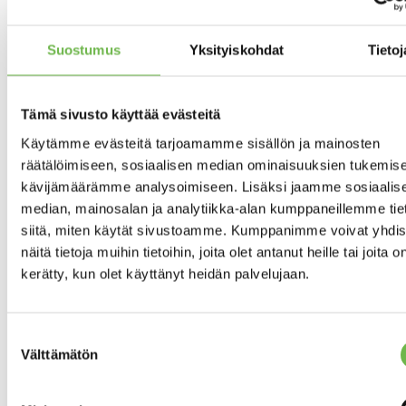
Kaukolämpö
LÄMMITYSJÄRJESTELMÄ
Lämmönjakotapa:
vesikiertoinen
Suostumus
Yksityiskohdat
Tietoj
patterilämmitys
Koneellinen
ILMANVAIHTO
Tämä sivusto käyttää evästeitä
poisto
Käytämme evästeitä tarjoamamme sisällön ja mainosten
Kaapeli-TV
ANTENNI
räätälöimiseen, sosiaalisen median ominaisuuksien tukemise
kävijämäärämme analysoimiseen. Lisäksi jaamme sosiaalis
median, mainosalan ja analytiikka-alan kumppaneillemme tie
Asunnon tilat ja materiaalit
siitä, miten käytät sivustoamme. Kumppanimme voivat yhdis
näitä tietoja muihin tietoihin, joita olet antanut heille tai joita o
kerätty, kun olet käyttänyt heidän palvelujaan.
Pääasiallinen
RAKENNUS- JA
rakennusmateriaali:
PINTAMATERIAALIT
Tiili
Suostumuksen
Keittiön
KEITTIÖN KUVAUS
Välttämätön
valinta
yhteydessä
ruokailutila.