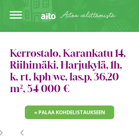
Siirry
sisältöön
Aitoa välittämistä
Kerrostalo, Karankatu 14,
Riihimäki, Harjukylä, 1h,
k, rt, kph/wc, las.p, 36,20
m², 54 000 €
« PALAA KOHDELISTAUKSEEN