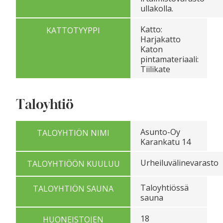
ullakolla.
Katto:
KATTOTYYPPI
Harjakatto
Katon
pintamateriaali:
Tiilikate
Taloyhtiö
Asunto-Oy
TALOYHTIÖN NIMI
Karankatu 14
Urheiluvälinevarasto
TALOYHTIÖÖN KUULUU
Taloyhtiössä
TALOYHTIÖN SAUNA
sauna
18
HUONEISTOJEN