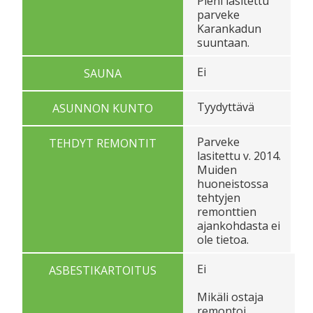
Pieni lasitettu
parveke
Karankadun
suuntaan.
Ei
SAUNA
Tyydyttävä
ASUNNON KUNTO
Parveke
TEHDYT REMONTIT
lasitettu v. 2014.
Muiden
huoneistossa
tehtyjen
remonttien
ajankohdasta ei
ole tietoa.
Ei
ASBESTIKARTOITUS
Mikäli ostaja
remontoi