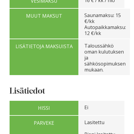
16 € / kk / hlö
VESIMAKSU
Saunamaksu: 15
MUUT MAKSUT
€/kk
Autopaikkamaksu:
12 €/kk
Taloussähkö
LISÄTIETOJA MAKSUISTA
oman kulutuksen
ja
sähkösopimuksen
mukaan.
Lisätiedot
Ei
HISSI
Lasitettu
PARVEKE