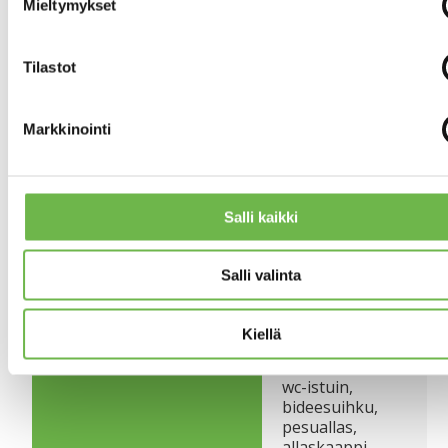
Jenkkikaappi,
Mieltymykset
sähköliesi,
liesikupu.
Työtaso:
Tilastot
laminaatti.
Seinät:
maalattu. Lattia:
Markkinointi
laminaatti.
Olohuoneesta
OLOHUONEEN KUVAUS
käynti
Salli kaikki
lasitetulle
parvekkeelle.
Seinät:
Salli valinta
maalattu. Lattia:
laminaatti.
Kiellä
Suihku,
KYLPYHUONEEN KUVAUS
suihkunurkkaus,
wc-istuin,
bideesuihku,
pesuallas,
allaskaappi,