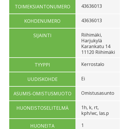
43636013
TOIMEKSIANTONUMERO
43636013
KOHDENUMERO
Riihimäki,
SIJAINTI
Harjukylä
Karankatu 14
11120 Riihimäki
Kerrostalo
TYYPPI
Ei
UUDISKOHDE
Omistusasunto
ASUMIS-OMISTUSMUOTO
1h, k, rt,
HUONEISTOSELITELMÄ
kph/wc, las.p
1
HUONEITA