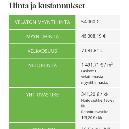
Hinta ja kustannukset
54 000 €
VELATON MYYNTIHINTA
46 308,19 €
MYYNTIHINTA
7 691,81 €
VELKAOSUUS
1 491,71 € / m²
NELIÖHINTA
Laskettu
velattomasta
myyntihinnasta.
341,20 € / kk
YHTIÖVASTIKE
Hoitovastike 196 € /
kk
Rahoitusvastike
145,20 € / kk