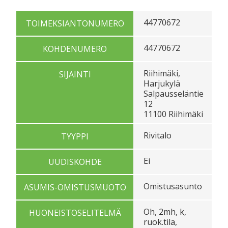
44770672
TOIMEKSIANTONUMERO
44770672
KOHDENUMERO
Riihimäki,
SIJAINTI
Harjukylä
Salpausseläntie
12
11100 Riihimäki
Rivitalo
TYYPPI
Ei
UUDISKOHDE
Omistusasunto
ASUMIS-OMISTUSMUOTO
Oh, 2mh, k,
HUONEISTOSELITELMÄ
ruok.tila,