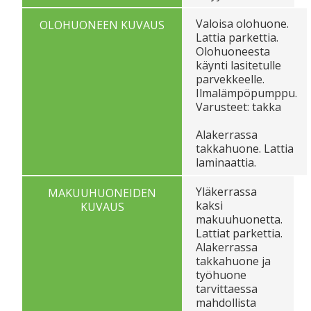
Valoisa olohuone.
OLOHUONEEN KUVAUS
Lattia parkettia.
Olohuoneesta
käynti lasitetulle
parvekkeelle.
Ilmalämpöpumppu.
Varusteet: takka
Alakerrassa
takkahuone. Lattia
laminaattia.
Yläkerrassa
MAKUUHUONEIDEN
kaksi
KUVAUS
makuuhuonetta.
Lattiat parkettia.
Alakerrassa
takkahuone ja
työhuone
tarvittaessa
mahdollista