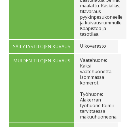
maalattu. Käsiallas,
tilavaraus
pyykinpesukoneelle
ja kuivausrummulle.
Kaapistoa ja
tasotilaa.
Ulkovarasto
SÄILYTYSTILOJEN KUVAUS
Vaatehuone:
MUIDEN TILOJEN KUVAUS
Kaksi
vaatehuonetta.
Isommassa
komerot.
Työhuone:
Alakerran
työhuone toimii
tarvittaessa
makuuhuoneena.