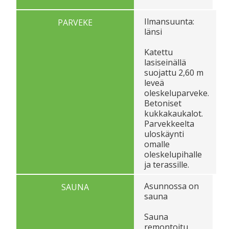
Ilmansuunta:
PARVEKE
länsi
Katettu
lasiseinällä
suojattu 2,60 m
leveä
oleskeluparveke.
Betoniset
kukkakaukalot.
Parvekkeelta
uloskäynti
omalle
oleskelupihalle
ja terassille.
Asunnossa on
SAUNA
sauna
Sauna
remontoitu