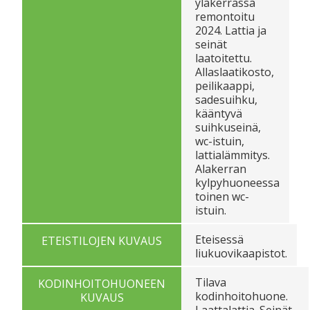
yläkerrassa
remontoitu
2024. Lattia ja
seinät
laatoitettu.
Allaslaatikosto,
peilikaappi,
sadesuihku,
kääntyvä
suihkuseinä,
wc-istuin,
lattialämmitys.
Alakerran
kylpyhuoneessa
toinen wc-
istuin.
Eteisessä
ETEISTILOJEN KUVAUS
liukuovikaapistot.
Tilava
KODINHOITOHUONEEN
kodinhoitohuone.
KUVAUS
Laattalattia. Seinät