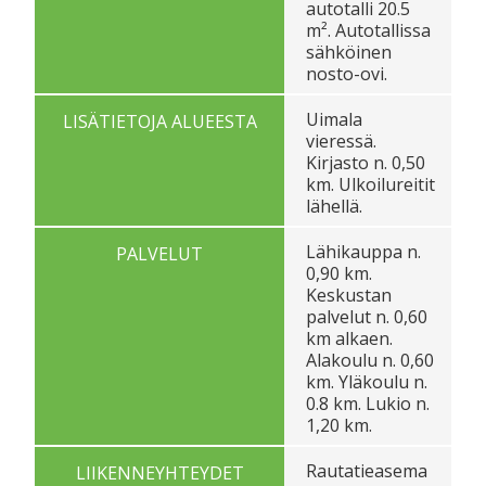
autotalli 20.5
m². Autotallissa
sähköinen
nosto-ovi.
Uimala
LISÄTIETOJA ALUEESTA
vieressä.
Kirjasto n. 0,50
km. Ulkoilureitit
lähellä.
Lähikauppa n.
PALVELUT
0,90 km.
Keskustan
palvelut n. 0,60
km alkaen.
Alakoulu n. 0,60
km. Yläkoulu n.
0.8 km. Lukio n.
1,20 km.
Rautatieasema
LIIKENNEYHTEYDET