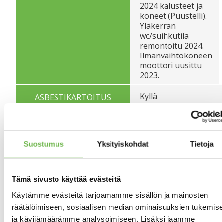
2024 kalusteet ja
koneet (Puustelli).
Yläkerran
wc/suihkutila
remontoitu 2024.
Ilmanvaihtokoneen
moottori uusittu
2023.
Kyllä
ASBESTIKARTOITUS
Asbestikartoitusrapor
16.9. 2024 Yläkerran
kph/wc.
Suostumus
Yksityiskohdat
Tietoja
Sähkölämmitys
LÄMMITYSJÄRJESTELMÄ
Lämmönjakotapa:
sähköpatterilämmitys
Tämä sivusto käyttää evästeitä
ilmalämpöpumppu
Käytämme evästeitä tarjoamamme sisällön ja mainosten
Lämmityksen tukena
räätälöimiseen, sosiaalisen median ominaisuuksien tukemis
alakerran takka ja
ja kävijämäärämme analysoimiseen. Lisäksi jaamme