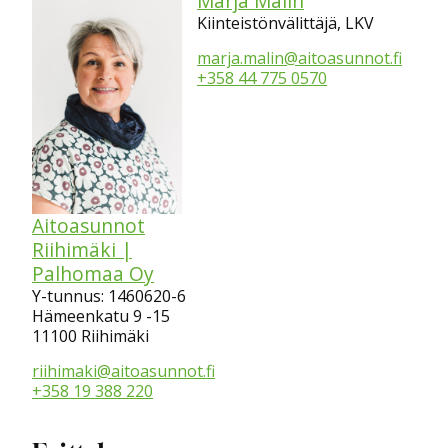
Marja Malin
Kiinteistönvälittäjä, LKV
marja.malin@aitoasunnot.fi
+358 44 775 0570
Aitoasunnot
Riihimäki |
Palhomaa Oy
Y-tunnus: 1460620-6
Hämeenkatu 9 -15
11100 Riihimäki
riihimaki@aitoasunnot.fi
+358 19 388 220