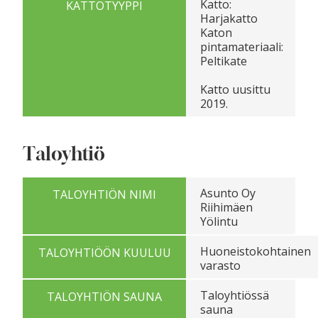
Katto:
KATTOTYYPPI
Harjakatto
Katon
pintamateriaali:
Peltikate
Katto uusittu
2019.
Taloyhtiö
Asunto Oy
TALOYHTIÖN NIMI
Riihimäen
Yölintu
Huoneistokohtainen
TALOYHTIÖÖN KUULUU
varasto
Taloyhtiössä
TALOYHTIÖN SAUNA
sauna