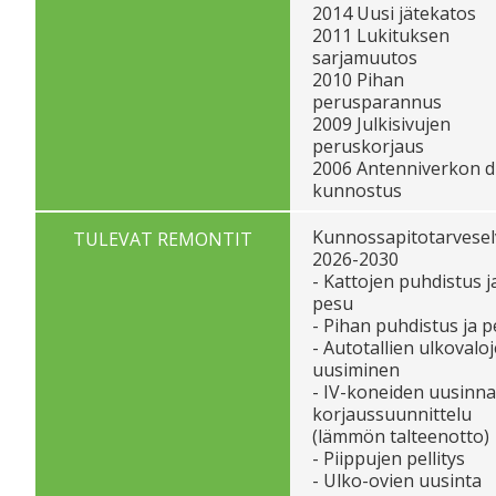
2014 Uusi jätekatos
2011 Lukituksen
sarjamuutos
2010 Pihan
perusparannus
2009 Julkisivujen
peruskorjaus
2006 Antenniverkon di
kunnostus
Kunnossapitotarvesel
TULEVAT REMONTIT
2026-2030
- Kattojen puhdistus j
pesu
- Pihan puhdistus ja 
- Autotallien ulkovalo
uusiminen
- IV-koneiden uusinn
korjaussuunnittelu
(lämmön talteenotto)
- Piippujen pellitys
- Ulko-ovien uusinta