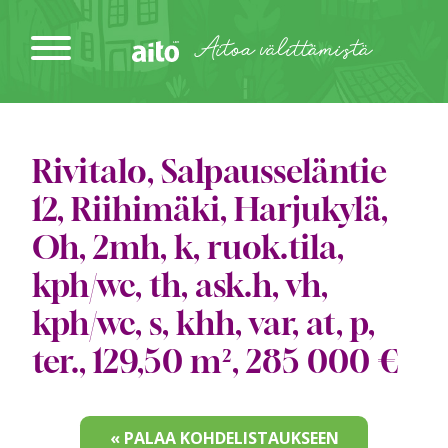
Siirry
sisältöön
Aitoa välittämistä
Rivitalo, Salpausseläntie
12, Riihimäki, Harjukylä,
Oh, 2mh, k, ruok.tila,
kph/wc, th, ask.h, vh,
kph/wc, s, khh, var, at, p,
ter., 129,50 m², 285 000 €
« PALAA KOHDELISTAUKSEEN