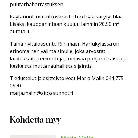
puutarhaharrastuksen.
Käytännöllinen ulkovarasto tuo lisää säilytystilaa.
Lisäksi kauppahintaan kuuluu lämmin 20,50 m²
autotalli.
Tämä rivitaloasunto Riihimäen Harjukylässä on
erinomainen valinta sinulle, joka arvostat
laadukkaita remontteja, toimivaa pohjaratkaisua ja
keskeistä mutta rauhallista sijaintia.
Tiedustelut ja esittelytoiveet Marja Malin 044 775
0570
marja.malin@aitoasunnot.fi
Kohdetta myy