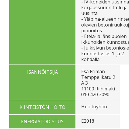
- IV-koneiden uusinn
korjaussuunnittelu ja
uusinta
- Yläpiha-alueen rinte
olevien betoniruukku
pinnoitus
- Etelä-ja länsipuolen
ikkunoiden kunnostu
- Julkisivun betoniosi
kunnostus as 1. ja 2
kohdalla
Esa Friman
ISÄNNÖITSIJÄ
Temppelikatu 2
A 3
11100 Riihimäki
010 420 3090
Huoltoyhtiö
KIINTEISTÖN HOITO
E2018
ENERGIATODISTUS