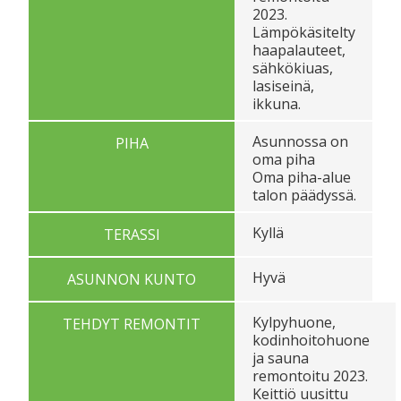
2023.
Lämpökäsitelty
haapalauteet,
sähkökiuas,
lasiseinä,
ikkuna.
Asunnossa on
PIHA
oma piha
Oma piha-alue
talon päädyssä.
Kyllä
TERASSI
Hyvä
ASUNNON KUNTO
Kylpyhuone,
TEHDYT REMONTIT
kodinhoitohuone
ja sauna
remontoitu 2023.
Keittiö uusittu