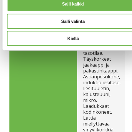
Salli kaikki
Puustellin keittiö
KEITTIÖN KUVAUS
uusittu 2024.
Salli valinta
Kaapistot,
keraamitasot.
Runsaasti
Kiellä
kaappi,
laatikosto ja
tasotilaa.
Täyskorkeat
jääkaappi ja
pakastinkaappi.
Astianpesukone,
induktioliesitaso,
liesituuletin,
kalusteuuni,
mikro.
Laadukkaat
kodinkoneet.
Lattia
miellyttävää
vinyylikorkkia.