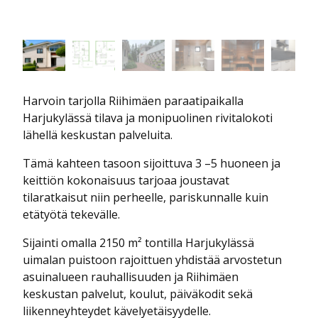
Harvoin tarjolla Riihimäen paraatipaikalla
Harjukylässä tilava ja monipuolinen rivitalokoti
lähellä keskustan palveluita.
Tämä kahteen tasoon sijoittuva 3 –5 huoneen ja
keittiön kokonaisuus tarjoaa joustavat
tilaratkaisut niin perheelle, pariskunnalle kuin
etätyötä tekevälle.
Sijainti omalla 2150 m² tontilla Harjukylässä
uimalan puistoon rajoittuen yhdistää arvostetun
asuinalueen rauhallisuuden ja Riihimäen
keskustan palvelut, koulut, päiväkodit sekä
liikenneyhteydet kävelyetäisyydelle.