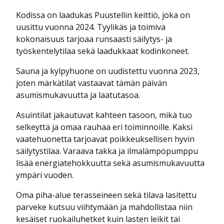
Kodissa on laadukas Puustellin keittiö, joka on
uusittu vuonna 2024. Tyylikäs ja toimiva
kokonaisuus tarjoaa runsaasti säilytys- ja
työskentelytilaa sekä laadukkaat kodinkoneet.
Sauna ja kylpyhuone on uudistettu vuonna 2023,
joten märkätilat vastaavat tämän päivän
asumismukavuutta ja laatutasoa.
Asuintilat jakautuvat kahteen tasoon, mikä tuo
selkeyttä ja omaa rauhaa eri toiminnoille. Kaksi
vaatehuonetta tarjoavat poikkeuksellisen hyvin
säilytystilaa. Varaava takka ja ilmalämpöpumppu
lisää energiatehokkuutta sekä asumismukavuutta
ympäri vuoden.
Oma piha-alue terasseineen sekä tilava lasitettu
parveke kutsuu viihtymään ja mahdollistaa niin
kesäiset ruokailuhetket kuin lasten leikit tai