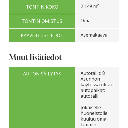
2 149 m²
TONTIN KOKO
Oma
TONTIN OMISTUS
Asemakaava
KAAVOITUSTIEDOT
Muut lisätiedot
Autotallit: 8
AUTON SÄILYTYS
Asunnon
käytössä olevat
autopaikat:
autotalli
Jokaiselle
huoneistolle
kuuluu oma
lämmin