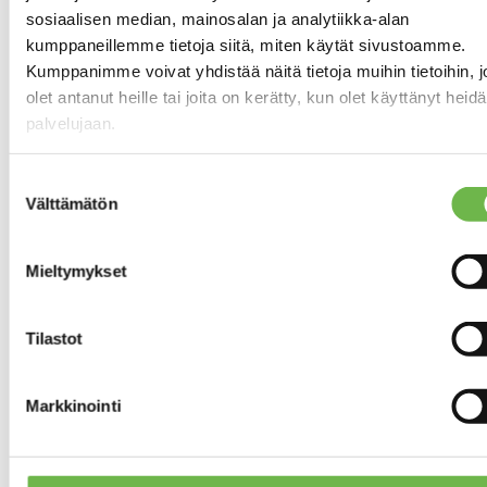
ilmalämpöpumppu
sosiaalisen median, mainosalan ja analytiikka-alan
olohuoneessa.
kumppaneillemme tietoja siitä, miten käytät sivustoamme.
Kumppanimme voivat yhdistää näitä tietoja muihin tietoihin, jo
Suora sähkö.
Ilmalämpöpumppu,
olet antanut heille tai joita on kerätty, kun olet käyttänyt heid
varaava takka.
palvelujaan.
Koneellinen
ILMANVAIHTO
poisto
Suostumuksen
Välttämätön
valinta
Kaapeli-TV
ANTENNI
Mieltymykset
Asunnon tilat ja materiaalit
Tilastot
Pääasiallinen
RAKENNUS- JA
rakennusmateriaali:
PINTAMATERIAALIT
Markkinointi
Betoni
Betoni/ ulkoverhous
kalkkihiekkalohkotiili