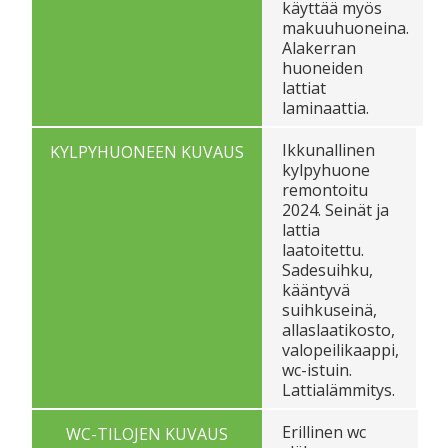
käyttää myös
makuuhuoneina.
Alakerran
huoneiden
lattiat
laminaattia.
Ikkunallinen
KYLPYHUONEEN KUVAUS
kylpyhuone
remontoitu
2024. Seinät ja
lattia
laatoitettu.
Sadesuihku,
kääntyvä
suihkuseinä,
allaslaatikosto,
valopeilikaappi,
wc-istuin.
Lattialämmitys.
Erillinen wc
WC-TILOJEN KUVAUS