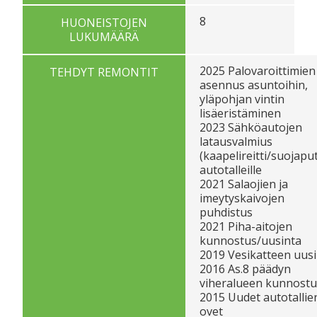
8
HUONEISTOJEN
LUKUMÄÄRÄ
2025 Palovaroittimien
TEHDYT REMONTIT
asennus asuntoihin,
yläpohjan vintin
lisäeristäminen
2023 Sähköautojen
latausvalmius
(kaapelireitti/suojapu
autotalleille
2021 Salaojien ja
imeytyskaivojen
puhdistus
2021 Piha-aitojen
kunnostus/uusinta
2019 Vesikatteen uus
2016 As.8 päädyn
viheralueen kunnostu
2015 Uudet autotallie
ovet