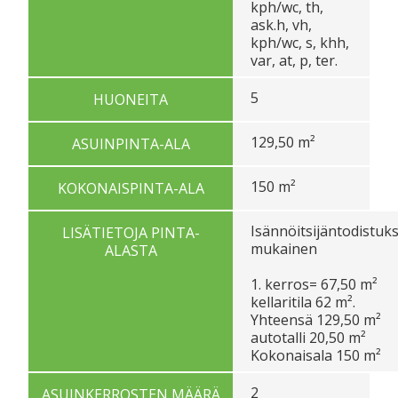
kph/wc, th,
ask.h, vh,
kph/wc, s, khh,
var, at, p, ter.
5
HUONEITA
129,50 m²
ASUINPINTA-ALA
150 m²
KOKONAISPINTA-ALA
Isännöitsijäntodistuk
LISÄTIETOJA PINTA-
mukainen
ALASTA
1. kerros= 67,50 m²
kellaritila 62 m².
Yhteensä 129,50 m²
autotalli 20,50 m²
Kokonaisala 150 m²
2
ASUINKERROSTEN MÄÄRÄ