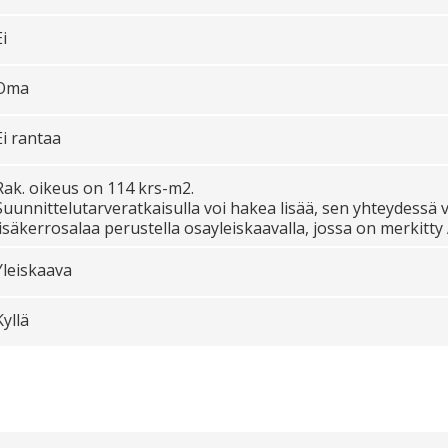
Ei
Oma
Ei rantaa
Rak. oikeus on 114 krs-m2.
Suunnittelutarveratkaisulla voi hakea lisää, sen yhteydessä
lisäkerrosalaa perustella osayleiskaavalla, jossa on merkitty
Yleiskaava
Kyllä