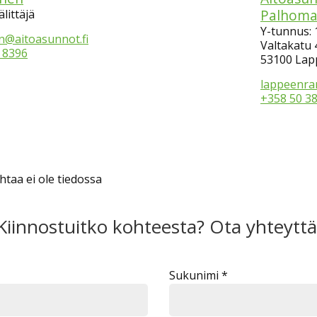
Palhoma
littäjä
Y-tunnus:
en@aitoasunnot.fi
Valtakatu 
 8396
53100 Lap
lappeenra
+358 50 3
taa ei ole tiedossa
Kiinnostuitko kohteesta? Ota yhteyttä
Sukunimi *