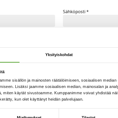
Sähköposti *
Yksityiskohdat
itä
mme sisällön ja mainosten räätälöimiseen, sosiaalisen median
iseen. Lisäksi jaamme sosiaalisen median, mainosalan ja analy
, miten käytät sivustoamme. Kumppanimme voivat yhdistää näitä t
n kerätty, kun olet käyttänyt heidän palvelujaan.
Mieltymykset
Tilastot