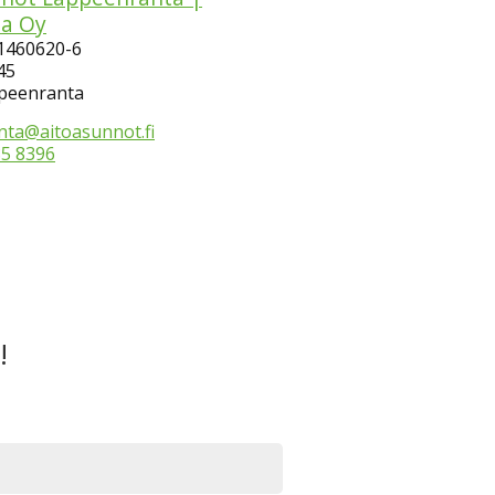
a Oy
 1460620-6
45
peenranta
nta@aitoasunnot.fi
85 8396
!