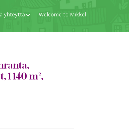
a yhteyttä
Welcome to Mikkeli
nranta,
, 1 140 m²,