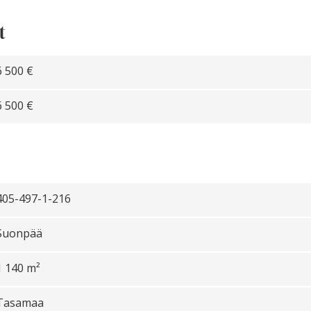
t
6 500 €
6 500 €
405-497-1-216
Suonpää
1 140 m²
Tasamaa