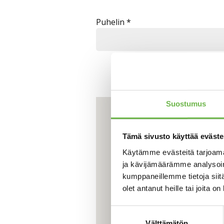
Puhelin *
Suostumus
Tämä sivusto käyttää eväste
Käytämme evästeitä tarjoama
ja kävijämäärämme analysoim
kumppaneillemme tietoja siitä
olet antanut heille tai joita o
Suostumuksen
Välttämätön
valinta