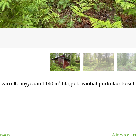
 varrelta myydään 1140 m² tila, jolla vanhat purkukuntoise
inen
Aitoasu