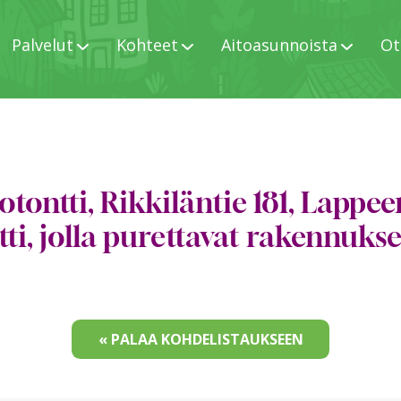
Palvelut
Kohteet
Aitoasunnoista
Ot
tontti, Rikkiläntie 181, Lappee
tti, jolla purettavat rakennukset
« PALAA KOHDELISTAUKSEEN