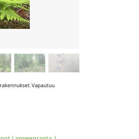
t rakennukset. Vapautuu
nnot Lappeenranta |