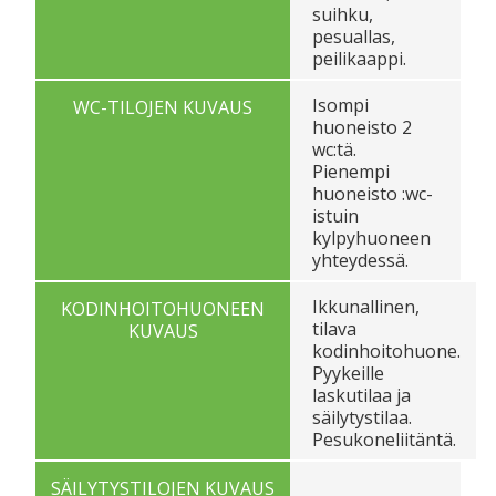
suihku,
pesuallas,
peilikaappi.
Isompi
WC-TILOJEN KUVAUS
huoneisto 2
wc:tä.
Pienempi
huoneisto :wc-
istuin
kylpyhuoneen
yhteydessä.
Ikkunallinen,
KODINHOITOHUONEEN
tilava
KUVAUS
kodinhoitohuone.
Pyykeille
laskutilaa ja
säilytystilaa.
Pesukoneliitäntä.
SÄILYTYSTILOJEN KUVAUS