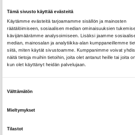
kodinhoitohuoneen
tilan päivitystä 2020,
Tämä sivusto käyttää evästeitä
piha-alueen
Käytämme evästeitä tarjoamamme sisällön ja mainosten
maisemointia 2020,
etupihan kivetuksen
räätälöimiseen, sosiaalisen median ominaisuuksien tukemise
tekeminen 2020, talo
kävijämäärämme analysoimiseen. Lisäksi jaamme sosiaalis
julkisivulautaverhoilu
median, mainosalan ja analytiikka-alan kumppaneillemme tie
ja räystäspeltien
siitä, miten käytät sivustoamme. Kumppanimme voivat yhdis
huoltokorjaus/maala
näitä tietoja muihin tietoihin, joita olet antanut heille tai joita o
2020, lämmönsiirtime
huolto 2020,
kun olet käyttänyt heidän palvelujaan.
patteritermostaattien
vaihto 2020, hormien
nuohous 2021.
Suostumuksen
Kattokaivojen sukitus
Välttämätön
valinta
2023. Isomman
huoneiston
viemäreiden sukitus
Mieltymykset
2023. Sokkelin maala
2023.
ulkoverhousmaalaus
Tilastot
2023. Terassin