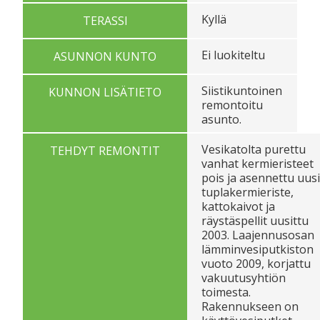
Kyllä
TERASSI
Ei luokiteltu
ASUNNON KUNTO
Siistikuntoinen
KUNNON LISÄTIETO
remontoitu
asunto.
Vesikatolta purettu
TEHDYT REMONTIT
vanhat kermieristeet
pois ja asennettu uusi
tuplakermieriste,
kattokaivot ja
räystäspellit uusittu
2003. Laajennusosan
lämminvesiputkiston
vuoto 2009, korjattu
vakuutusyhtiön
toimesta.
Rakennukseen on