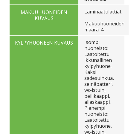
Laminaattilattiat.
MAKUUHUONEIDEN
KUVAUS
Makuuhuoneiden
määrä: 4
Isompi
KYLPYHUONEEN KUVAUS
huoneisto:
Laatoitettu
ikkunallinen
kylpyhuone.
Kaksi
sadesuihkua,
seinäpatteri,
wc-istuin,
peilikaappi,
allaskaappi.
Pienempi
huoneisto:
Laatoitettu
kylpyhuone,
wc-istuin,