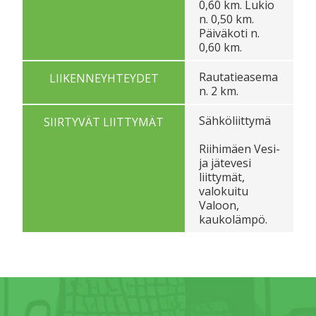
0,60 km. Lukio
n. 0,50 km.
Päiväkoti n.
0,60 km.
Rautatieasema
LIIKENNEYHTEYDET
n. 2 km.
Sähköliittymä
SIIRTYVÄT LIITTYMÄT
Riihimäen Vesi-
ja jätevesi
liittymät,
valokuitu
Valoon,
kaukolämpö.