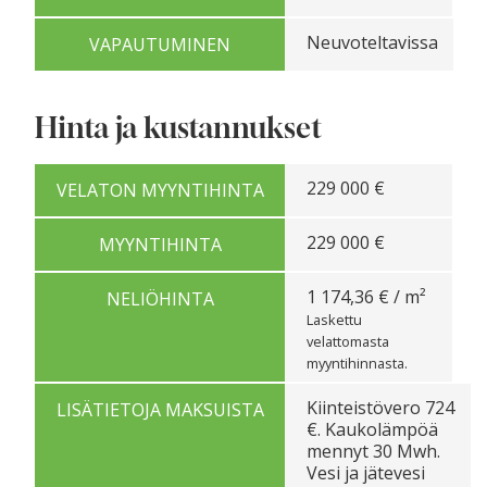
Neuvoteltavissa
VAPAUTUMINEN
Hinta ja kustannukset
229 000 €
VELATON MYYNTIHINTA
229 000 €
MYYNTIHINTA
1 174,36 € / m²
NELIÖHINTA
Laskettu
velattomasta
myyntihinnasta.
Kiinteistövero 724
LISÄTIETOJA MAKSUISTA
€. Kaukolämpöä
mennyt 30 Mwh.
Vesi ja jätevesi