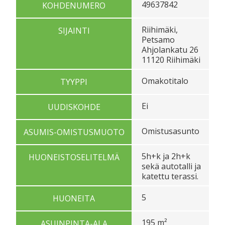
49637842
KOHDENUMERO
Riihimäki,
SIJAINTI
Petsamo
Ahjolankatu 26
11120 Riihimäki
Omakotitalo
TYYPPI
Ei
UUDISKOHDE
Omistusasunto
ASUMIS-OMISTUSMUOTO
5h+k ja 2h+k
HUONEISTOSELITELMÄ
sekä autotalli ja
katettu terassi.
5
HUONEITA
195 m²
ASUINPINTA-ALA