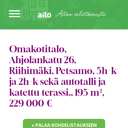
Siirry
sisältöön
Aitoa välittämistä
Omakotitalo,
Ahjolankatu 26,
Riihimäki, Petsamo, 5h+k
ja 2h+k sekä autotalli ja
katettu terassi., 195 m²,
229 000 €
« PALAA KOHDELISTAUKSEEN