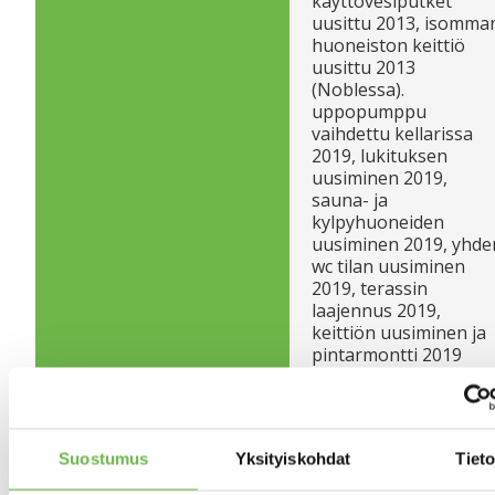
käyttövesiputket
uusittu 2013, isomma
huoneiston keittiö
uusittu 2013
(Noblessa).
uppopumppu
vaihdettu kellarissa
2019, lukituksen
uusiminen 2019,
sauna- ja
kylpyhuoneiden
uusiminen 2019, yhde
wc tilan uusiminen
2019, terassin
laajennus 2019,
keittiön uusiminen ja
pintarmontti 2019
pienempi huoneisto,
sähköjen ja
pistorasioiden
uusimista 2019,
Suostumus
Yksityiskohdat
Tieto
lattioiden uusiminen
isompi puoli 2020,