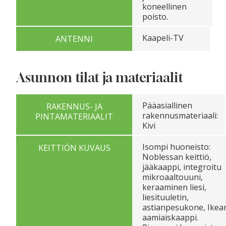
koneellinen
poisto.
Kaapeli-TV
ANTENNI
Asunnon tilat ja materiaalit
Pääasiallinen
RAKENNUS- JA
rakennusmateriaali:
PINTAMATERIAALIT
Kivi
Isompi huoneisto:
KEITTIÖN KUVAUS
Noblessan keittiö,
jääkaappi, integroitu
mikroaaltouuni,
keraaminen liesi,
liesituuletin,
astianpesukone, Ikea
aamiaiskaappi.