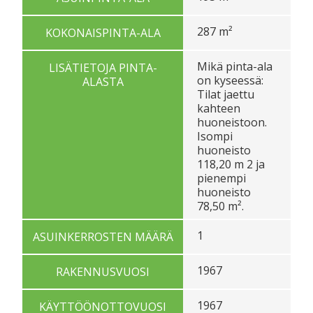
287 m²
KOKONAISPINTA-ALA
Mikä pinta-ala
LISÄTIETOJA PINTA-
on kyseessä:
ALASTA
Tilat jaettu
kahteen
huoneistoon.
Isompi
huoneisto
118,20 m 2 ja
pienempi
huoneisto
78,50 m².
1
ASUINKERROSTEN MÄÄRÄ
1967
RAKENNUSVUOSI
1967
KÄYTTÖÖNOTTOVUOSI