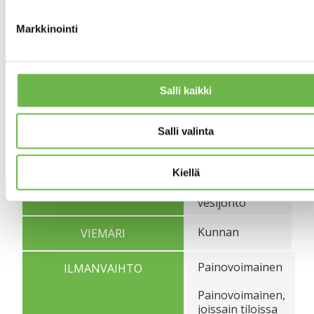
valokate 2023. Ulko-
ovet uusittu.
Markkinointi
E2018
ENERGIATODISTUS
Kaukolämpö
LÄMMITYSJÄRJESTELMÄ
Salli kaikki
Kaksi takkaa.
Salli valinta
Betonianturat/sokkel
RAKENNUKSEN
PERUSTUS
Kiellä
Kunnan
KÄYTTÖVESI
vesijohto
Kunnan
VIEMÄRI
Painovoimainen
ILMANVAIHTO
Painovoimainen,
joissain tiloissa