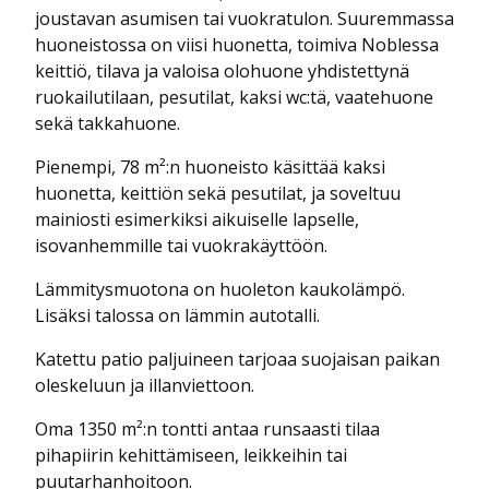
joustavan asumisen tai vuokratulon. Suuremmassa
huoneistossa on viisi huonetta, toimiva Noblessa
keittiö, tilava ja valoisa olohuone yhdistettynä
ruokailutilaan, pesutilat, kaksi wc:tä, vaatehuone
sekä takkahuone.
Pienempi, 78 m²:n huoneisto käsittää kaksi
huonetta, keittiön sekä pesutilat, ja soveltuu
mainiosti esimerkiksi aikuiselle lapselle,
isovanhemmille tai vuokrakäyttöön.
Lämmitysmuotona on huoleton kaukolämpö.
Lisäksi talossa on lämmin autotalli.
Katettu patio paljuineen tarjoaa suojaisan paikan
oleskeluun ja illanviettoon.
Oma 1350 m²:n tontti antaa runsaasti tilaa
pihapiirin kehittämiseen, leikkeihin tai
puutarhanhoitoon.