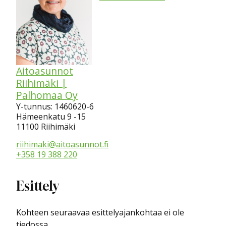
Aitoasunnot
Riihimäki |
Palhomaa Oy
Y-tunnus: 1460620-6
Hämeenkatu 9 -15
11100 Riihimäki
riihimaki@aitoasunnot.fi
+358 19 388 220
Esittely
Kohteen seuraavaa esittelyajankohtaa ei ole
tiedossa