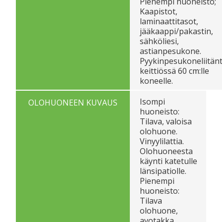
Pienempi huoneisto;
Kaapistot,
laminaattitasot,
jääkaappi/pakastin,
sähköliesi,
astianpesukone.
Pyykinpesukoneliitän
keittiössä 60 cm:lle
koneelle.
Isompi
OLOHUONEEN KUVAUS
huoneisto:
Tilava, valoisa
olohuone.
Vinyylilattia.
Olohuoneesta
käynti katetulle
länsipatiolle.
Pienempi
huoneisto:
Tilava
olohuone,
avotakka.