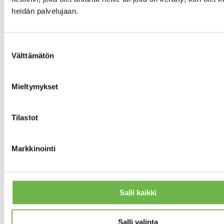
pinnoitus ja
korjaus 2016,
heidän palvelujaan.
Patterit 2020,
Valokuitu 2021,
Ilmalämpöpumppu
Suostumuksen
2021, Palju 2021,
Välttämätön
valinta
30 litran
lämminvesivaraaja
ja keittiö uusittu
Mieltymykset
2022, terassit
käsitelty 2022,
terassille
Tilastot
rakennettu
Grillikatos 2023.
Markkinointi
Sähkölämmitys, puul
LÄMMITYSJÄRJESTELMÄ
Sähkö/ilmalämpöpum
Kunnan
KÄYTTÖVESI
Salli kaikki
vesijohto
Salli valinta
Kunnan