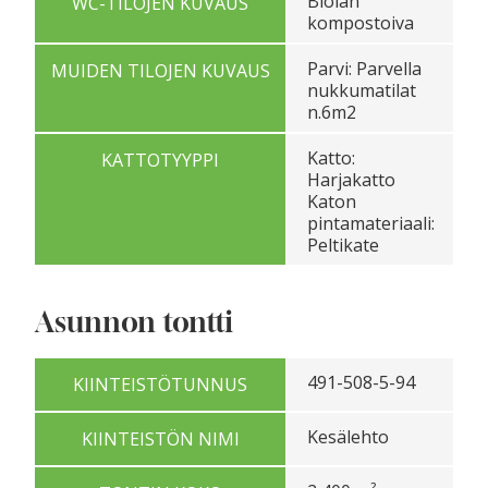
Biolan
WC-TILOJEN KUVAUS
kompostoiva
Parvi: Parvella
MUIDEN TILOJEN KUVAUS
nukkumatilat
n.6m2
Katto:
KATTOTYYPPI
Harjakatto
Katon
pintamateriaali:
Peltikate
Asunnon tontti
491-508-5-94
KIINTEISTÖTUNNUS
Kesälehto
KIINTEISTÖN NIMI