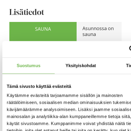
Lisätiedot
Asunnossa on
SAUNA
sauna
Puukiuas
Kyllä
TERASSI
Suostumus
Yksityiskohdat
Ti
Kamiina
TULISIJA
Tämä sivusto käyttää evästeitä
Hyvä
ASUNNON KUNTO
Käytämme evästeitä tarjoamamme sisällön ja mainosten
Sähköt 2007/2008,
TEHDYT REMONTIT
räätälöimiseen, sosiaalisen median ominaisuuksien tukemise
Kunnan Vesi- ja
kävijämäärämme analysoimiseen. Lisäksi jaamme sosiaalis
viemäröinti
mainosalan ja analytiikka-alan kumppaneillemme tietoja siitä
2007/08, Kamina
käytät sivustoamme. Kumppanimme voivat yhdistää näitä tie
2016, Piipun
tietoihin, joita olet antanut heille tai joita on kerätty, kun olet 