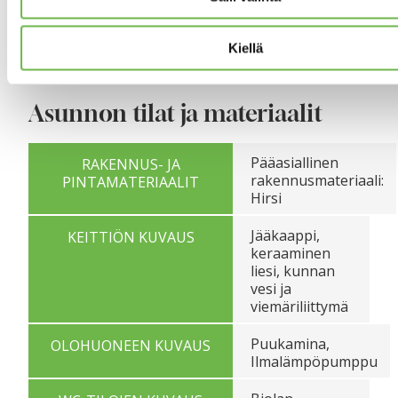
VIEMÄRI
Valokuitu
TIETOLIIKENNEPALVELUT
Kiellä
Asunnon tilat ja materiaalit
Pääasiallinen
RAKENNUS- JA
rakennusmateriaali:
PINTAMATERIAALIT
Hirsi
Jääkaappi,
KEITTIÖN KUVAUS
keraaminen
liesi, kunnan
vesi ja
viemäriliittymä
Puukamina,
OLOHUONEEN KUVAUS
Ilmalämpöpumppu