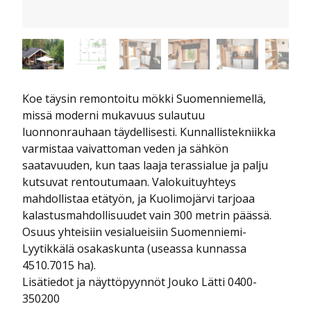
Koe täysin remontoitu mökki Suomenniemellä,
missä moderni mukavuus sulautuu
luonnonrauhaan täydellisesti. Kunnallistekniikka
varmistaa vaivattoman veden ja sähkön
saatavuuden, kun taas laaja terassialue ja palju
kutsuvat rentoutumaan. Valokuituyhteys
mahdollistaa etätyön, ja Kuolimojärvi tarjoaa
kalastusmahdollisuudet vain 300 metrin päässä.
Osuus yhteisiin vesialueisiin Suomenniemi-
Lyytikkälä osakaskunta (useassa kunnassa
4510.7015 ha).
Lisätiedot ja näyttöpyynnöt Jouko Lätti 0400-
350200