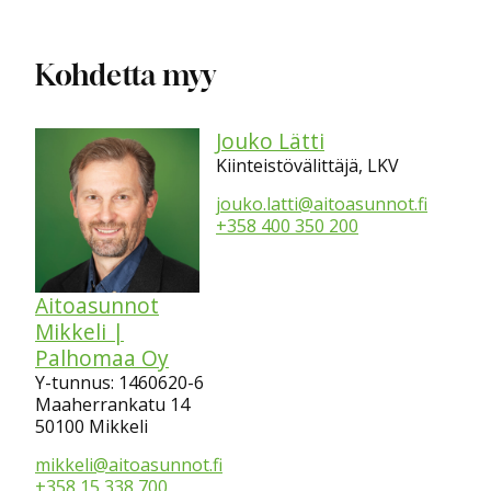
Kohdetta myy
Jouko Lätti
Kiinteistövälittäjä, LKV
jouko.latti@aitoasunnot.fi
+358 400 350 200
Aitoasunnot
Mikkeli |
Palhomaa Oy
Y-tunnus: 1460620-6
Maaherrankatu 14
50100 Mikkeli
mikkeli@aitoasunnot.fi
+358 15 338 700