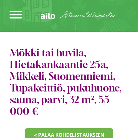
Siirry
sisältöön
Aitoa välittämistä
Mökki tai huvila,
Hietakankaantie 25a,
Mikkeli, Suomenniemi,
Tupakeittiö, pukuhuone,
sauna, parvi, 32 m², 55
000 €
« PALAA KOHDELISTAUKSEEN