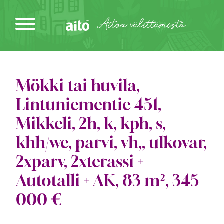
Siirry
sisältöön
Aitoa välittämistä
Mökki tai huvila,
Lintuniementie 451,
Mikkeli, 2h, k, kph, s,
khh/wc, parvi, vh,, ulkovar,
2xparv, 2xterassi +
Autotalli + AK, 83 m², 345
000 €