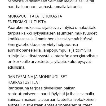
rannasta veneilemään Saimaan laajoille selille tai
nauttia luonnon rauhasta omalla laiturilla.
MUKAVUUTTA JA TEHOKASTA
ENERGIAKULUTUSTA
Päärakennuksessa sijaitseva viihtyisä omakotitalo
tarjoaa kaikki nykyaikaisen asumisen mukavuudet
kodikkaassa ja lämminhenkisessä ympäristössä.
Energiatehokkuus on viety huippuunsa
aurinkopaneeleilla, lämpöpumpulla ja toimivilla
tulisijoilla – tästä syystä kiinteistön energiatodistus
on korkealle arvostettu ja ylläpitokulut pysyvät
edullisina.
RANTASAUNA JA MONIPUOLISET
HARRASTUSTILAT
Rantasauna tarjoaa täydellisen paikan
rentoutumiseen – nauti löylyistä ja ihaile samalla
Saimaan maisemia suoraan lauteilta. Isokokoinen
autotalli puolestaan antaa erinomaiset puitteet