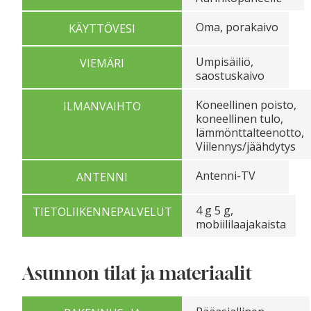
Oma, porakaivo
KÄYTTÖVESI
Umpisäiliö,
VIEMÄRI
saostuskaivo
Koneellinen poisto,
ILMANVAIHTO
koneellinen tulo,
lämmönttalteenotto,
Viilennys/jäähdytys
Antenni-TV
ANTENNI
4 g 5 g,
TIETOLIIKENNEPALVELUT
mobiililaajakaista
Asunnon tilat ja materiaalit