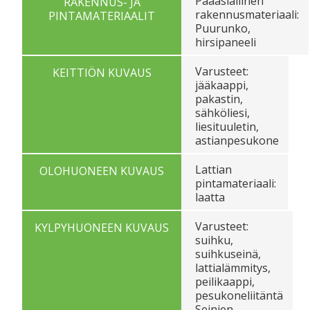
Pääasiallinen
RAKENNUS- JA
rakennusmateriaali:
PINTAMATERIAALIT
Puurunko,
hirsipaneeli
Varusteet:
KEITTIÖN KUVAUS
jääkaappi,
pakastin,
sähköliesi,
liesituuletin,
astianpesukone
Lattian
OLOHUONEEN KUVAUS
pintamateriaali:
laatta
Varusteet:
KYLPYHUONEEN KUVAUS
suihku,
suihkuseinä,
lattialämmitys,
peilikaappi,
pesukoneliitäntä
Seinien