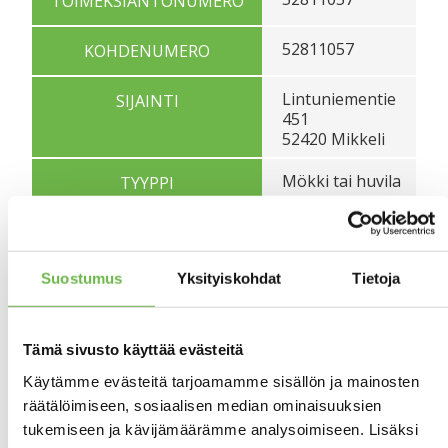
TOIMEKSIANTONUMERO
52811057
KOHDENUMERO
Lintuniementie
SIJAINTI
451
52420 Mikkeli
Mökki tai huvila
TYYPPI
Ei
UUDISKOHDE
Suostumus
Yksityiskohdat
Tietoja
Omistusasunto
ASUMIS-OMISTUSMUOTO
2h, k, kph, s,
HUONEISTOSELITELMÄ
khh/wc, parvi,
Tämä sivusto käyttää evästeitä
vh,, ulkovar,
Käytämme evästeitä tarjoamamme sisällön ja mainosten
2xparv,
räätälöimiseen, sosiaalisen median ominaisuuksien
2xterassi +
Autotalli + AK
tukemiseen ja kävijämäärämme analysoimiseen. Lisäksi