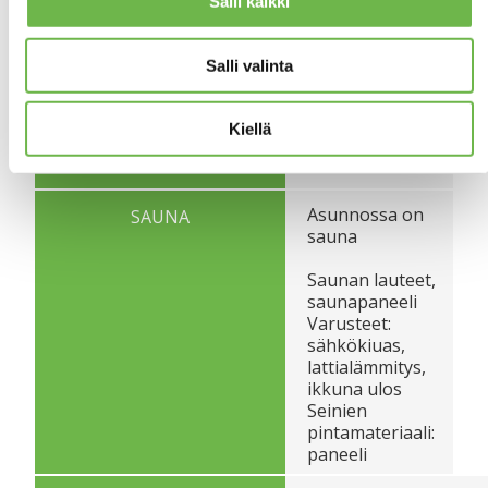
Salli kaikki
velattomasta
myyntihinnasta.
Salli valinta
Lisätiedot
Kiellä
Kyllä
PARVEKE
Asunnossa on
SAUNA
sauna
Saunan lauteet,
saunapaneeli
Varusteet:
sähkökiuas,
lattialämmitys,
ikkuna ulos
Seinien
pintamateriaali:
paneeli