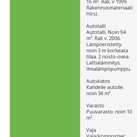
16 m². Rak. v 1999.
Rakennusmateriaali:
Hirsi.
Autotalli
Autotalli. Noin 94
m². Rak v. 2006.
Lämpöeristetty.
noin 3 m korkeata
tilaa. 2 nosto-ovea.
Lattialämmitys.
Ilmalämpöpumppu.
Autokatos
Kahdelle autolle.
noin 36 m².
Varasto
Puuvarasto. noin 10
m².
Vaja
Vaja/kompostiwc