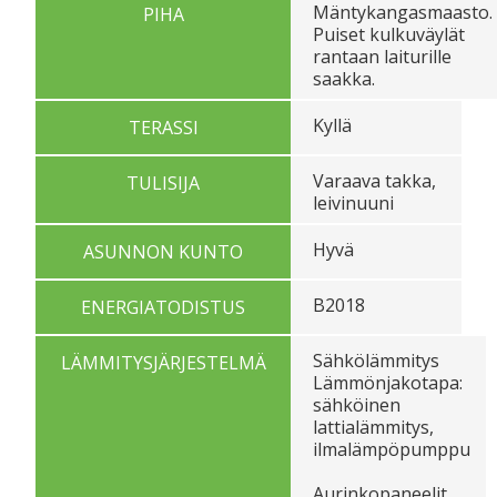
Mäntykangasmaasto.
PIHA
Puiset kulkuväylät
rantaan laiturille
saakka.
Kyllä
TERASSI
Varaava takka,
TULISIJA
leivinuuni
Hyvä
ASUNNON KUNTO
B2018
ENERGIATODISTUS
Sähkölämmitys
LÄMMITYSJÄRJESTELMÄ
Lämmönjakotapa:
sähköinen
lattialämmitys,
ilmalämpöpumppu
Aurinkopaneelit.