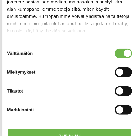
jaamme sosiaalisen median, mainosalan ja analytiikka-
2
HUONEITA
alan kumppaneillemme tietoja siitä, miten käytät
sivustoamme. Kumppanimme voivat yhdistää näitä tietoja
83 m²
ASUINPINTA-ALA
muihin tietoihin, joita olet antanut heille tai joita on kerätty,
kun olet käyttänyt heidän palvelujaan.
123 m²
KOKONAISPINTA-ALA
Suostumuksen
2001
RAKENNUSVUOSI
Välttämätön
valinta
Mieltymykset
Hinta ja kustannukset
Tilastot
345 000 €
VELATON MYYNTIHINTA
345 000 €
MYYNTIHINTA
Markkinointi
4 156,63 € / m²
NELIÖHINTA
Laskettu