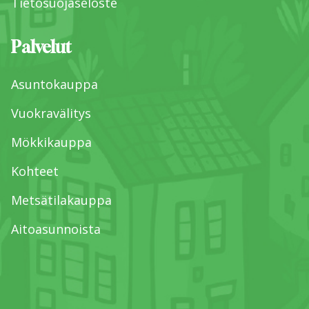
Tietosuojaseloste
Palvelut
Asuntokauppa
Vuokravälitys
Mökkikauppa
Kohteet
Metsätilakauppa
Aitoasunnoista