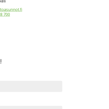
eli
toasunnot.fi
38 700
!