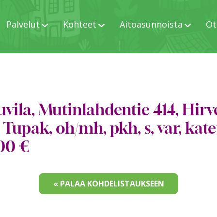
Palvelut
Kohteet
Aitoasunnoista
Ot
uvila, Mutinlahdentie 414, Hirv
 Tupak, oh/mh, pkh, s, var, katet
00 €
« PALAA KOHDELISTAUKSEEN