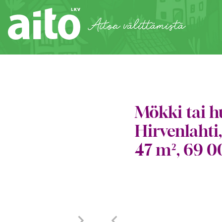
Siirry
sisältöön
Aitoa välittämistä
Mökki tai h
Hirvenlahti,
47 m², 69 0