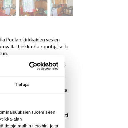
a Puulan kirkkaiden vesien
utuvalla, hiekka-/sorapohjaisella
uri.
. Sisältä löytyvät tupakeittiö
kä pukuhuone. Pihapiiriä
Tietoja
ito mökkitunnelma säilyy, mutta
a käden ulottuvilla.
li 500 saarta. Vesi on
 ominaisuuksien tukemiseen
jille järvi tunnetaan erityisesti
tiikka-alan
lasta ja muikku on
ietoja muihin tietoihin, joita