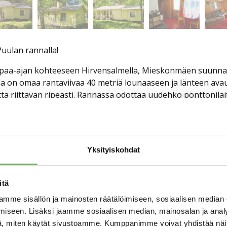
uulan rannalla!
paa-ajan kohteeseen Hirvensalmella, Mieskonmäen suunnall
illa on omaa rantaviivaa 40 metriä lounaaseen ja länteen ava
tta riittävän ripeästi. Rannassa odottaa uudehko ponttonilait
mmin laajennettu mökki käsittää noin 47 m²:n kokonaisuuden
tustilana toimiva laajennusosa, puulämmitteinen sauna, se
aksi varastotilaa, puuliiteri ja perinteinen puucee.
Yksityiskohdat
tterit ja puu, kesävesi nostetaan järvestä käsipumpulla. A
det pitävät huolen siitä, että yhteys maailmalle on tarvittaess
itä
inta-alaltaan yli 330 neliökilometriä ja sen vesialueella on y
mme sisällön ja mainosten räätälöimiseen, sosiaalisen median
ravinteista ja virkistyskäyttöluokitus on erinomainen. Kalasta
iseen. Lisäksi jaamme sosiaalisen median, mainosalan ja analy
uvun Suomen painavin järvilohi, 12,40 kiloa, nousi juuri Puu
, miten käytät sivustoamme. Kumppanimme voivat yhdistää näitä t