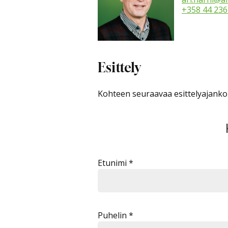
+358 44 236
Esittely
Kohteen seuraavaa esittelyajankoh
Etunimi *
Puhelin *