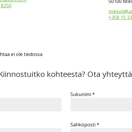
50100 Mikk
 8250
mikkeli@ai
+358 15 3
taa ei ole tiedossa
Kiinnostuitko kohteesta? Ota yhteyttä
Sukunimi *
Sähköposti *