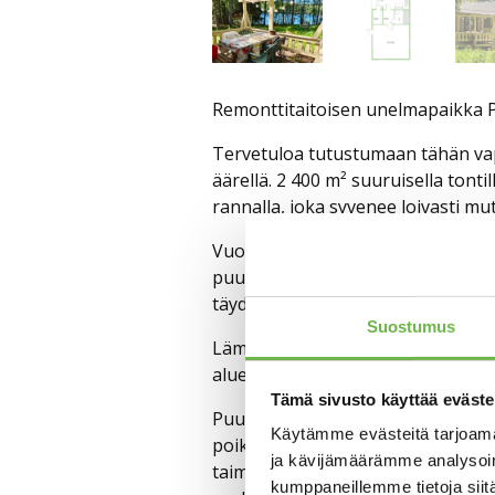
Remonttitaitoisen unelmapaikka P
Tervetuloa tutustumaan tähän va
äärellä. 2 400 m² suuruisella tont
rannalla, joka syvenee loivasti mu
Vuonna 1982 valmistunut ja myöhe
puuhellalla, olohuoneena ja majoi
täydentävät erillinen makuuaitta, k
Suostumus
Lämmityksestä huolehtivat sähköpa
alueella toimivat 4 G- ja 5 G-yhtey
Tämä sivusto käyttää eväste
Puula on Suomen 13. suurin järvi, p
Käytämme evästeitä tarjoama
poikkeuksellisen kirkasta ja niukka
ja kävijämäärämme analysoim
taimenesta ja järvilohesta. 2000-l
kumppaneillemme tietoja siitä