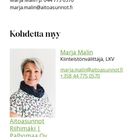
Marja Malin p. 044 775 0570
marja.malin@aitoasunnot.fi
Kohdetta myy
Marja Malin
Kiinteistönvälittäjä, LKV
marja.malin@aitoasunnot.fi
+358 44 775 0570
Aitoasunnot
Riihimäki |
Palhomaa Oy