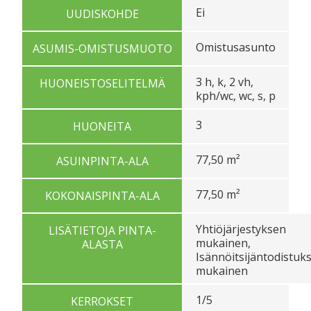
Ei
UUDISKOHDE
Omistusasunto
ASUMIS-OMISTUSMUOTO
3 h, k, 2 vh,
HUONEISTOSELITELMÄ
kph/wc, wc, s, p
3
HUONEITA
77,50 m²
ASUINPINTA-ALA
77,50 m²
KOKONAISPINTA-ALA
Yhtiöjärjestyksen
LISÄTIETOJA PINTA-
mukainen,
ALASTA
Isännöitsijäntodistuk
mukainen
1/5
KERROKSET