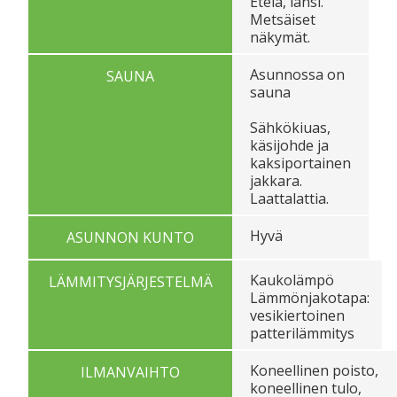
Etelä, länsi.
Metsäiset
näkymät.
Asunnossa on
SAUNA
sauna
Sähkökiuas,
käsijohde ja
kaksiportainen
jakkara.
Laattalattia.
Hyvä
ASUNNON KUNTO
Kaukolämpö
LÄMMITYSJÄRJESTELMÄ
Lämmönjakotapa:
vesikiertoinen
patterilämmitys
Koneellinen poisto,
ILMANVAIHTO
koneellinen tulo,