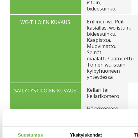
istuin,
bideesuihku.
Erillinen wc. Peili,
WC-TILOJEN KUVAUS
käsiallas, wc-istuin,
bideesuihku.
Kaapistoa.
Muovimatto.
Seinät
maalattu/laatoitettu.
Toinen wc-istuin
kylpyhuoneen
yhteydessä.
Kellari tai
SÄILYTYSTILOJEN KUVAUS
kellarikomero
Häkkikomero.
Vaatehuone:
MUIDEN TILOJEN KUVAUS
Kaksi
vaatehuonetta.
Suostumus
Yksityiskohdat
T