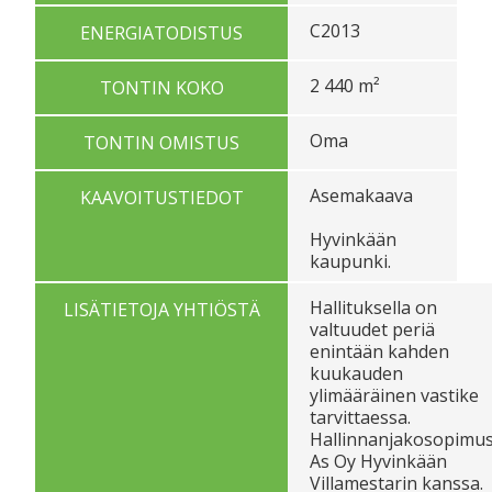
C2013
ENERGIATODISTUS
2 440 m²
TONTIN KOKO
Oma
TONTIN OMISTUS
Asemakaava
KAAVOITUSTIEDOT
Hyvinkään
kaupunki.
Hallituksella on
LISÄTIETOJA YHTIÖSTÄ
valtuudet periä
enintään kahden
kuukauden
ylimääräinen vastike
tarvittaessa.
Hallinnanjakosopimu
As Oy Hyvinkään
Villamestarin kanssa.