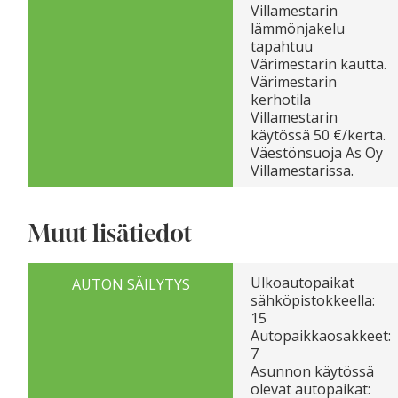
Villamestarin
lämmönjakelu
tapahtuu
Värimestarin kautta.
Värimestarin
kerhotila
Villamestarin
käytössä 50 €/kerta.
Väestönsuoja As Oy
Villamestarissa.
Muut lisätiedot
Ulkoautopaikat
AUTON SÄILYTYS
sähköpistokkeella:
15
Autopaikkaosakkeet:
7
Asunnon käytössä
olevat autopaikat: