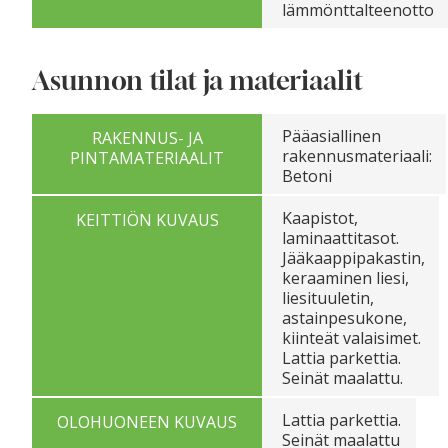
lämmönttalteenotto
Asunnon tilat ja materiaalit
Pääasiallinen
RAKENNUS- JA
rakennusmateriaali:
PINTAMATERIAALIT
Betoni
Kaapistot,
KEITTIÖN KUVAUS
laminaattitasot.
Jääkaappipakastin,
keraaminen liesi,
liesituuletin,
astainpesukone,
kiinteät valaisimet.
Lattia parkettia.
Seinät maalattu.
Lattia parkettia.
OLOHUONEEN KUVAUS
Seinät maalattu