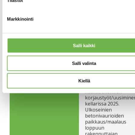
Tilastot
Väestönsuoja.
Taloyhtiössä
TALOYHTIÖN SAUNA
Markkinointi
sauna
18
HUONEISTOJEN
LUKUMÄÄRÄ
Salli kaikki
Pihassa
PIHA
liikuntavarustus
Salli valinta
ja pihakeinu.
Kellarikerroksen
TEHDYT REMONTIT
Kiellä
valurautaputkien
katkaisukohtien
korjaustyöt/uusimine
kellarissa 2025.
Ulkoseinien
betonivaurioiden
paikkaus/maalaus
loppuun
rakennuttajan