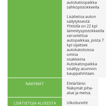
autokatospaikka
sähköpistokkeella
Lisätietoa auton
säilytyksestä:
Yhtiöllä on 22 kpl
lämmityspistokkeella
varustettua
autopaikkaa, joista 7
kpl sijaitsee
autokatoksissa
omina
osakkeina.
Autokatospaikka
sisältyy asunnon
kauppahintaan.
Etelä/länsi.
NÄKYMÄT
Näkymät piha-
alue ja metsä.
Ulkoilureitit
LISÄTIETOJA ALUEESTA