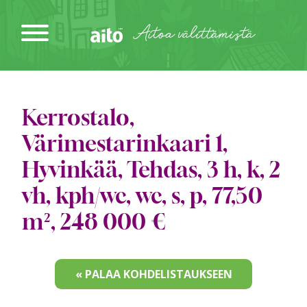
Siirry
sisältöön
Aitoa välittämistä
Kerrostalo,
Värimestarinkaari 1,
Hyvinkää, Tehdas, 3 h, k, 2
vh, kph/wc, wc, s, p, 77,50
m², 248 000 €
« PALAA KOHDELISTAUKSEEN