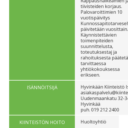
Rappaushalkeamien j
tiivisteiden korjaus.
Palovaroittimien 10
vuotispäivitys
Kunnossapitotarvesel
päivitetään vuosittain.
Käynnistettävien
toimenpiteiden
suunnittelusta,
toteutuksestaj ja
rahoituksesta päätet
tarvittaessa
yhtiökokouksessa
erikseen.
Hyvinkään Kiinteistö 
ISÄNNÖITSIJÄ
asiakaspalvelu@kiintei
Uudenmaankatu 32-34
Hyvinkää
puh. 019 212 2400
Huoltoyhtiö
KIINTEISTÖN HOITO