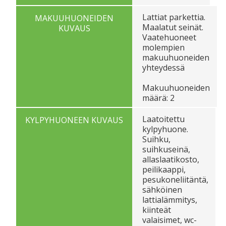
Lattiat parkettia.
MAKUUHUONEIDEN
Maalatut seinät.
KUVAUS
Vaatehuoneet
molempien
makuuhuoneiden
yhteydessä
Makuuhuoneiden
määrä: 2
Laatoitettu
KYLPYHUONEEN KUVAUS
kylpyhuone.
Suihku,
suihkuseinä,
allaslaatikosto,
peilikaappi,
pesukoneliitäntä,
sähköinen
lattialämmitys,
kiinteät
valaisimet, wc-