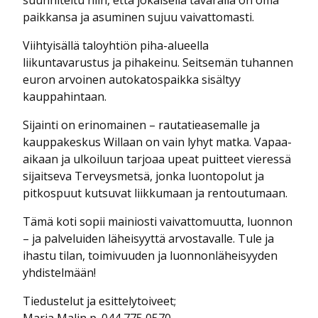
suunniteltu niin, että jokaisella tavaralla on oma
paikkansa ja asuminen sujuu vaivattomasti.
Viihtyisällä taloyhtiön piha-alueella
liikuntavarustus ja pihakeinu. Seitsemän tuhannen
euron arvoinen autokatospaikka sisältyy
kauppahintaan.
Sijainti on erinomainen – rautatieasemalle ja
kauppakeskus Willaan on vain lyhyt matka. Vapaa-
aikaan ja ulkoiluun tarjoaa upeat puitteet vieressä
sijaitseva Terveysmetsä, jonka luontopolut ja
pitkospuut kutsuvat liikkumaan ja rentoutumaan.
Tämä koti sopii mainiosti vaivattomuutta, luonnon
– ja palveluiden läheisyyttä arvostavalle. Tule ja
ihastu tilan, toimivuuden ja luonnonläheisyyden
yhdistelmään!
Tiedustelut ja esittelytoiveet;