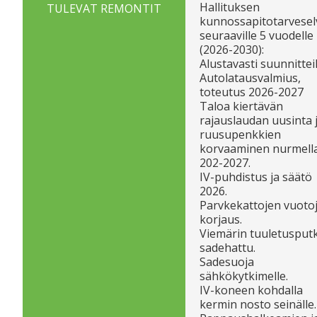
Hallituksen
TULEVAT REMONTIT
kunnossapitotarvesel
seuraaville 5 vuodelle
(2026-2030):
Alustavasti suunnitteil
Autolatausvalmius,
toteutus 2026-2027
Taloa kiertävän
rajauslaudan uusinta 
ruusupenkkien
korvaaminen nurmell
202-2027.
IV-puhdistus ja säätö
2026.
Parvkekattojen vuoto
korjaus.
Viemärin tuuletusput
sadehattu.
Sadesuoja
sähkökytkimelle.
IV-koneen kohdalla
kermin nosto seinälle.