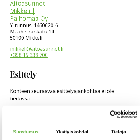
Aitoasunnot
Mikkeli |
Palhomaa Oy
Y-tunnus: 1460620-6
Maaherrankatu 14
50100 Mikkeli
mikkeli@aitoasunnot.fi
+358 15 338 700
Esittely
Kohteen seuraavaa esittelyajankohtaa ei ole
tiedossa
Kiinnostuitko kohteesta? Ota
yhteyttä!
Suostumus
Yksityiskohdat
Tietoja