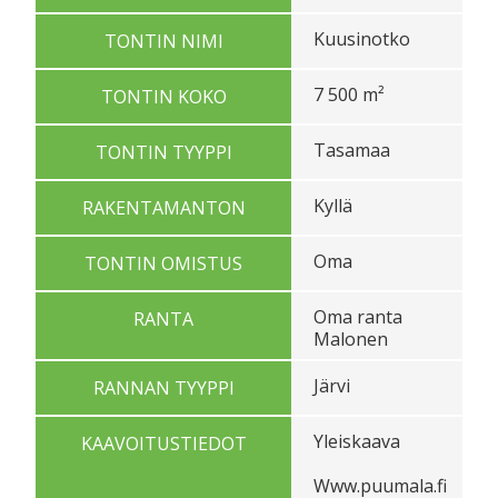
Kuusinotko
TONTIN NIMI
7 500 m²
TONTIN KOKO
Tasamaa
TONTIN TYYPPI
Kyllä
RAKENTAMANTON
Oma
TONTIN OMISTUS
Oma ranta
RANTA
Malonen
Järvi
RANNAN TYYPPI
Yleiskaava
KAAVOITUSTIEDOT
Www.puumala.fi