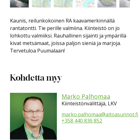
Kaunis, reilunkokoinen RA kaavamerkinnällä
rantatontti. Tie perille valmiina. Kiinteistö on jo
lohkottu valmiiksi. Rauhallinen sijainti ja ympärillä
kivat metsämaat, joissa paljon sieniä ja marjoja.
Tervetuloa Puumalaan!
Kohdetta myy
Marko Palhomaa
Kiinteistönvälittäjä, LKV
marko.palhomaa@aitoasunnot.fi
+358 440 836 852