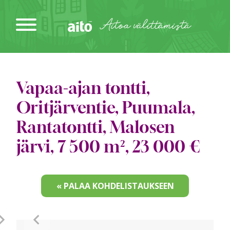
Siirry
sisältöön
Aitoa välittämistä
Vapaa-ajan tontti,
Oritjärventie, Puumala,
Rantatontti, Malosen
järvi, 7 500 m², 23 000 €
« PALAA KOHDELISTAUKSEEN