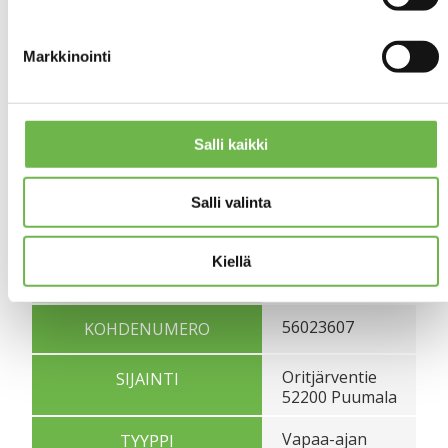
Markkinointi
Salli kaikki
Hae reitti
Salli valinta
Perustiedot
Kiellä
56023607
TOIMEKSIANTONUMERO
56023607
KOHDENUMERO
Oritjärventie
SIJAINTI
52200 Puumala
Vapaa-ajan
TYYPPI