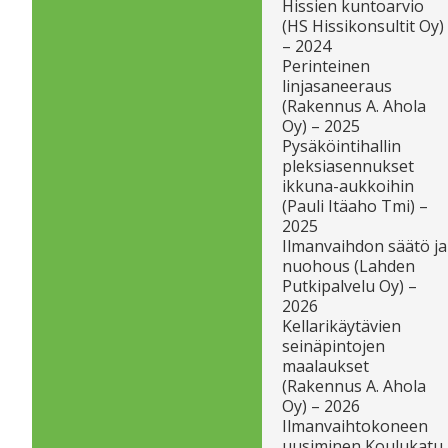
Hissien kuntoarvio
(HS Hissikonsultit Oy)
– 2024
Perinteinen
linjasaneeraus
(Rakennus A. Ahola
Oy) – 2025
Pysäköintihallin
pleksiasennukset
ikkuna-aukkoihin
(Pauli Itäaho Tmi) –
2025
Ilmanvaihdon säätö ja
nuohous (Lahden
Putkipalvelu Oy) –
2026
Kellarikäytävien
seinäpintojen
maalaukset
(Rakennus A. Ahola
Oy) – 2026
Ilmanvaihtokoneen
uusiminen Koulukatu