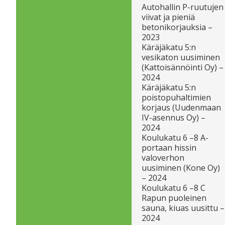
Autohallin P-ruutujen
viivat ja pieniä
betonikorjauksia –
2023
Käräjäkatu 5:n
vesikaton uusiminen
(Kattoisännöinti Oy) –
2024
Käräjäkatu 5:n
poistopuhaltimien
korjaus (Uudenmaan
IV-asennus Oy) –
2024
Koulukatu 6 –8 A-
portaan hissin
valoverhon
uusiminen (Kone Oy)
– 2024
Koulukatu 6 –8 C
Rapun puoleinen
sauna, kiuas uusittu –
2024