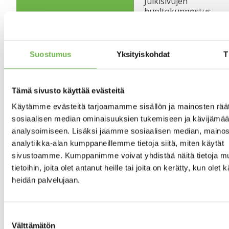
Julkisivujen
huoltokunnostus –
2000 –2001
Saunaosastojen
kunnostus – 2003
Porrashuoneiden ala-
Suostumus
Yksityiskohdat
T
aulojen seinien
maalaus – 2003
Bauer
Tämä sivusto käyttää evästeitä
vedenkäsittelylaite
(käyttövesiverkosto)
Käytämme evästeitä tarjoamamme sisällön ja mainosten räät
– 2004
sosiaalisen median ominaisuuksien tukemiseen ja kävijäm
Autohallin sähköasiat
analysoimiseen. Lisäksi jaamme sosiaalisen median, mainos
uusittu – 2004
Hissien maalaus –
analytiikka-alan kumppaneillemme tietoja siitä, miten käytät
2005
sivustoamme. Kumppanimme voivat yhdistää näitä tietoja mu
Osittainen salaojitus
tietoihin, joita olet antanut heille tai joita on kerätty, kun olet 
ja
heidän palvelujaan.
sadevesiviemäröinti
(sisäpiha) – 2005
Antenniverkoston
saneeraus – 2006
Suostumuksen
Ikkunat uusittu –
Välttämätön
valinta