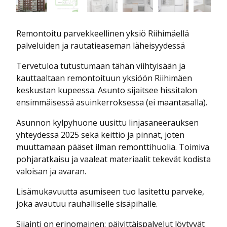
Remontoitu parvekkeellinen yksiö Riihimäellä
palveluiden ja rautatieaseman läheisyydessä
Tervetuloa tutustumaan tähän viihtyisään ja
kauttaaltaan remontoituun yksiöön Riihimäen
keskustan kupeessa. Asunto sijaitsee hissitalon
ensimmäisessä asuinkerroksessa (ei maantasalla).
Asunnon kylpyhuone uusittu linjasaneerauksen
yhteydessä 2025 sekä keittiö ja pinnat, joten
muuttamaan pääset ilman remonttihuolia. Toimiva
pohjaratkaisu ja vaaleat materiaalit tekevät kodista
valoisan ja avaran.
Lisämukavuutta asumiseen tuo lasitettu parveke,
joka avautuu rauhalliselle sisäpihalle.
Sijainti on erinomainen: päivittäispalvelut löytyvät