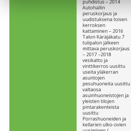
puhdistus – 2014
Autohallin
peruskorjaus ja
uudistuksena toisen
kerroksen
kattaminen – 2016
Talon Käräjäkatu 7
tulipalon jälkeen
mittava peruskorjaus
– 2017 –2018
vesikatto ja
vinttikerros uusittu
useita yläkerran
asuntojen
pesuhuoneita uusittu
valtaosa
asuinhuoneistojen ja
yleisten tilojen
pintarakenteista
uusittu
Porrashuoneiden ja
kellarien ulko-ovien
uusiminen /