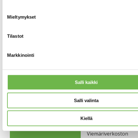
2008
Lämmitysjärjestelmän
saneeraus – 2009
Mieltymykset
Hissisaneeraus –
2010
Lämmitysverkoston
Tilastot
perussäätö – 2010
Tarpeettomaksi
jäänyt lämmityksen
Markkinointi
polttoainevarasto
pyöräsuojaksi – 2011
Pihan kunnostusta,
istutukset,
Salli kaikki
oleskelualueen
uudistus – 2012
Käräjäkatu 5 –7
Salli valinta
sisäänkäyntien
kivitykset – 2010
Porrashuoneiden
Kiellä
seinien maalaus –
2013
Viemäriverkoston