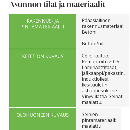
Asunnon tilat ja materiaalit
Pääasiallinen
RAKENNUS- JA
rakennusmateriaali:
PINTAMATERIAALIT
Betoni
Betoni/tiili
Cello-keittiö.
KEITTIÖN KUVAUS
Remontoitu 2025.
Laminaattitasot,
jääkaappi/pakastin,
induktioliesi,
liesituuletin,
astianpesukone.
Vinyylilattia. Seinät
maalattu.
Seinien
OLOHUONEEN KUVAUS
pintamateriaali:
maalattu