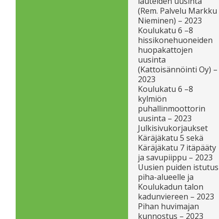
lauteiden uusinta
(Rem. Palvelu Markku
Nieminen) – 2023
Koulukatu 6 –8
hissikonehuoneiden
huopakattojen
uusinta
(Kattoisännöinti Oy) –
2023
Koulukatu 6 –8
kylmiön
puhallinmoottorin
uusinta – 2023
Julkisivukorjaukset
Käräjäkatu 5 sekä
Käräjäkatu 7 itäpääty
ja savupiippu – 2023
Uusien puiden istutus
piha-alueelle ja
Koulukadun talon
kadunviereen – 2023
Pihan huvimajan
kunnostus – 2023