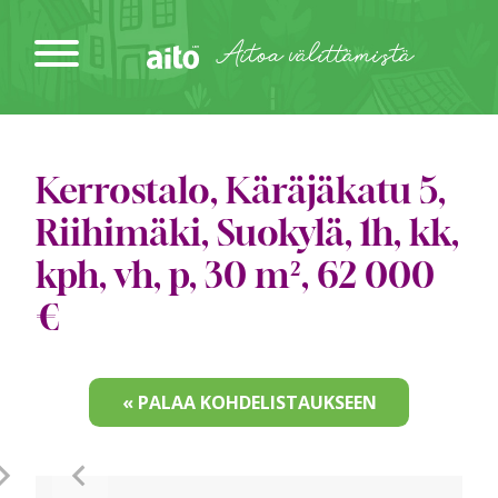
Siirry
sisältöön
Aitoa välittämistä
Kerrostalo, Käräjäkatu 5,
Riihimäki, Suokylä, 1h, kk,
kph, vh, p, 30 m², 62 000
€
« PALAA KOHDELISTAUKSEEN