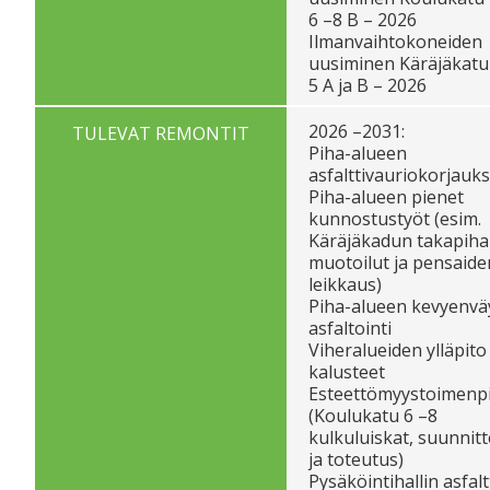
6 –8 B – 2026
Ilmanvaihtokoneiden
uusiminen Käräjäkatu
5 A ja B – 2026
2026 –2031:
TULEVAT REMONTIT
Piha-alueen
asfalttivauriokorjauks
Piha-alueen pienet
kunnostustyöt (esim.
Käräjäkadun takapih
muotoilut ja pensaide
leikkaus)
Piha-alueen kevyenvä
asfaltointi
Viheralueiden ylläpito 
kalusteet
Esteettömyystoimenpi
(Koulukatu 6 –8
kulkuluiskat, suunnitt
ja toteutus)
Pysäköintihallin asfaltt