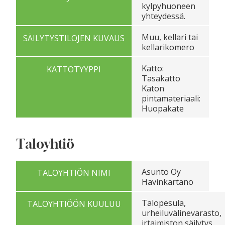
kylpyhuoneen
yhteydessä.
Muu, kellari tai
SÄILYTYSTILOJEN KUVAUS
kellarikomero
Katto:
KATTOTYYPPI
Tasakatto
Katon
pintamateriaali:
Huopakate
Taloyhtiö
Asunto Oy
TALOYHTIÖN NIMI
Havinkartano
Talopesula,
TALOYHTIÖÖN KUULUU
urheiluvälinevarasto,
irtaimiston säilytys