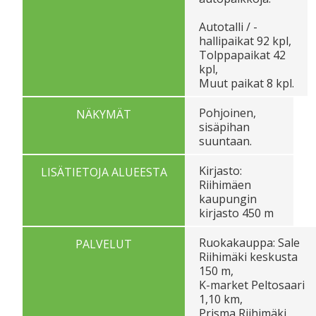
Autotalli / -
hallipaikat 92 kpl,
Tolppapaikat 42
kpl,
Muut paikat 8 kpl.
Pohjoinen,
NÄKYMÄT
sisäpihan
suuntaan.
Kirjasto:
LISÄTIETOJA ALUEESTA
Riihimäen
kaupungin
kirjasto 450 m
Ruokakauppa: Sale
PALVELUT
Riihimäki keskusta
150 m,
K-market Peltosaari
1,10 km,
Prisma Riihimäki