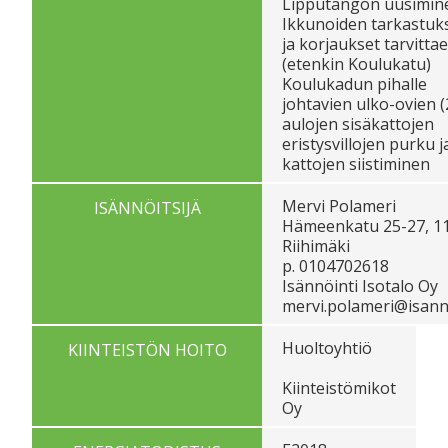
Lipputangon uusimin
Ikkunoiden tarkastuk
ja korjaukset tarvitta
(etenkin Koulukatu)
Koulukadun pihalle
johtavien ulko-ovien (
aulojen sisäkattojen
eristysvillojen purku j
kattojen siistiminen
Mervi Polameri
ISÄNNÖITSIJÄ
Hämeenkatu 25-27, 1
Riihimäki
p. 0104702618
Isännöinti Isotalo Oy
mervi.polameri@isannoi
Huoltoyhtiö
KIINTEISTÖN HOITO
Kiinteistömikot
Oy