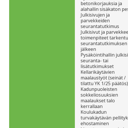
betonikorjauksia ja
alahallin sisäkaton pe
Julkisivujen ja
parvekkeiden
seurantatutkimus
Julkisivut ja parvekkee
toimenpiteet tarkent
seurantatutkimuksen
jälkeen
Pysäköintihallin julkis
seuranta- tai
lisätutkimukset
Kellarikäytävien
maalaustyöt (seinät /
tilattu YK 1/25 päätös)
Kadunpuoleisten
sokkeliosuuksien
maalaukset talo
kerrallaan
Koulukadun
turvakäytävän pellity
ehostaminen