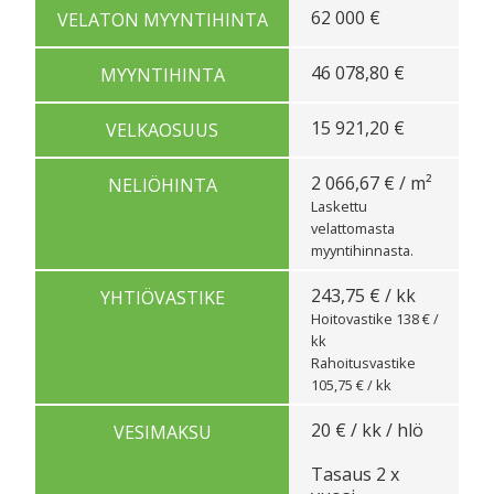
62 000 €
VELATON MYYNTIHINTA
46 078,80 €
MYYNTIHINTA
15 921,20 €
VELKAOSUUS
2 066,67 € / m²
NELIÖHINTA
Laskettu
velattomasta
myyntihinnasta.
243,75 € / kk
YHTIÖVASTIKE
Hoitovastike 138 € /
kk
Rahoitusvastike
105,75 € / kk
20 € / kk / hlö
VESIMAKSU
Tasaus 2 x