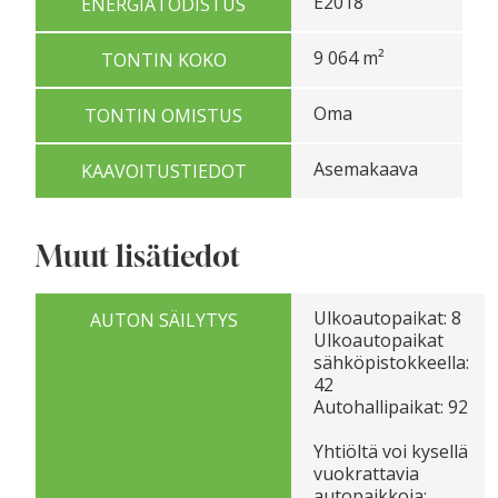
E2018
ENERGIATODISTUS
9 064 m²
TONTIN KOKO
Oma
TONTIN OMISTUS
Asemakaava
KAAVOITUSTIEDOT
Muut lisätiedot
Ulkoautopaikat: 8
AUTON SÄILYTYS
Ulkoautopaikat
sähköpistokkeella:
42
Autohallipaikat: 92
Yhtiöltä voi kysellä
vuokrattavia
autopaikkoja: