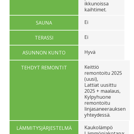
ikkunoissa
kaihtimet.
Ei
SAUNA
Ei
TERASSI
Hyvä
ASUNNON KUNTO
Keittiö
TEHDYT REMONTIT
remontoitu 2025
(uusi),
Lattiat uusittu
2025 + maalaus,
Kylpyhuone
remontoitu
linjasaneerauksen
yhteydessä.
Kaukolämpö
LÄMMITYSJÄRJESTELMÄ
Lämmönjakotapa: