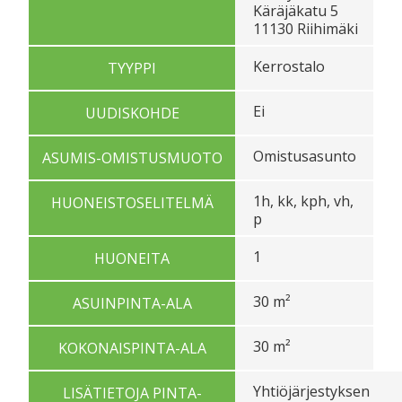
Käräjäkatu 5
11130 Riihimäki
Kerrostalo
TYYPPI
Ei
UUDISKOHDE
Omistusasunto
ASUMIS-OMISTUSMUOTO
1h, kk, kph, vh,
HUONEISTOSELITELMÄ
p
1
HUONEITA
30 m²
ASUINPINTA-ALA
30 m²
KOKONAISPINTA-ALA
Yhtiöjärjestyksen
LISÄTIETOJA PINTA-