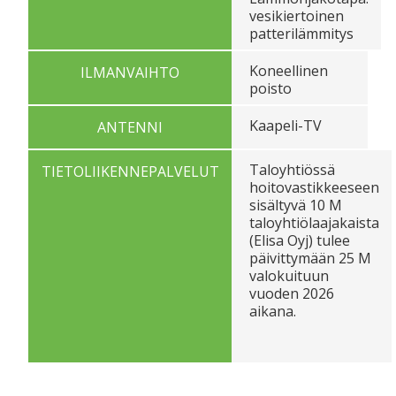
vesikiertoinen
patterilämmitys
Koneellinen
ILMANVAIHTO
poisto
Kaapeli-TV
ANTENNI
Taloyhtiössä
TIETOLIIKENNEPALVELUT
hoitovastikkeeseen
sisältyvä 10 M
taloyhtiölaajakaista
(Elisa Oyj) tulee
päivittymään 25 M
valokuituun
vuoden 2026
aikana.