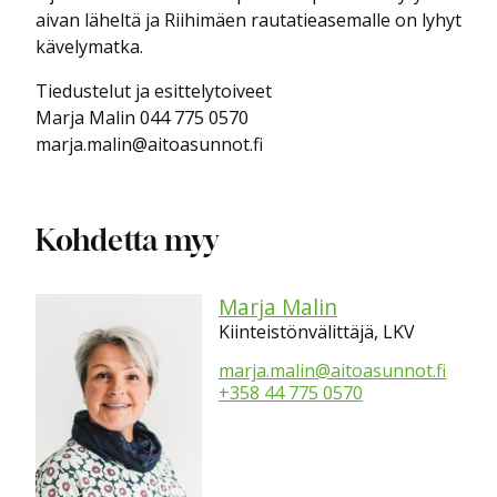
aivan läheltä ja Riihimäen rautatieasemalle on lyhyt
kävelymatka.
Tiedustelut ja esittelytoiveet
Marja Malin 044 775 0570
marja.malin@aitoasunnot.fi
Kohdetta myy
Marja Malin
Kiinteistönvälittäjä, LKV
marja.malin@aitoasunnot.fi
+358 44 775 0570