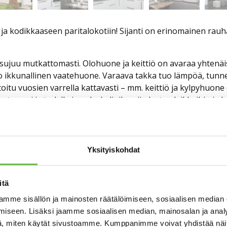
ja kodikkaaseen paritalokotiin! Sijanti on erinomainen rauha
 sujuu mutkattomasti. Olohuone ja keittiö on avaraa yhtenä
iso ikkunallinen vaatehuone. Varaava takka tuo lämpöä, tun
tu vuosien varrella kattavasti – mm. keittiö ja kylpyhuone 
 terassi ja todella iso oleskelipiha niin lasten leikkeihin ja
n myös autotalli/varasto ja kaksi autopaikkaa.
 pariskunnalle kuin rauhaa arvostavalle asujalle.
Yksityiskohdat
an esittelyajan!
itä
mme sisällön ja mainosten räätälöimiseen, sosiaalisen median
iseen. Lisäksi jaamme sosiaalisen median, mainosalan ja analy
, miten käytät sivustoamme. Kumppanimme voivat yhdistää näitä t