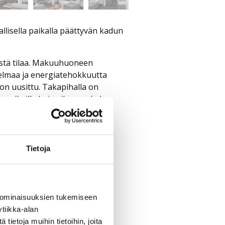
llisella paikalla päättyvän kadun
istä tilaa. Makuuhuoneen
nelmaa ja energiatehokkuutta
on uusittu. Takapihalla on
 lemmikeille kuin viherpeukalon
Tietoja
 ominaisuuksien tukemiseen
tiikka-alan
ietoja muihin tietoihin, joita