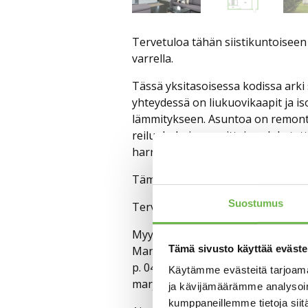
Tervetuloa tähän siistikuntoiseen 
varrella.
Tässä yksitasoisessa kodissa arki
yhteydessä on liukuovikaapit ja 
lämmitykseen. Asuntoa on remontoi
reilunkokoinen osittain valokatettu
harrastuksiin. Asunnon käytössä o
Tämä koti sopii erinomaisesti niin
Suostumus
Tervetuloa esittelyyn! Sovithan om
Myyntiä hoitaa:
Tämä sivusto käyttää eväste
Marjaana Falck
p. 045 2617160
Käytämme evästeitä tarjoama
marjaana.falck@aitoasunnot.fi
ja kävijämäärämme analysoim
kumppaneillemme tietoja siitä