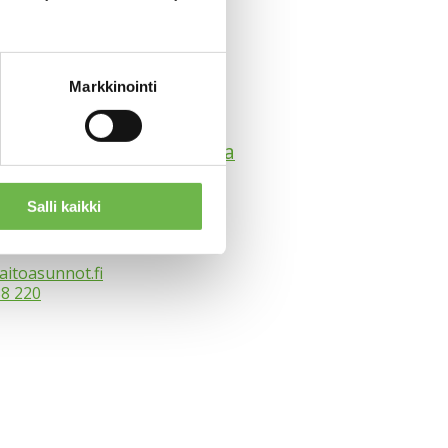
Markkinointi
not Riihimäki | Palhomaa
 1460620-6
Salli kaikki
u 9 -15
imäki
aitoasunnot.fi
88 220