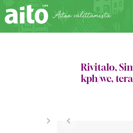
Siirry
sisältöön
Aitoa välittämistä
Rivitalo, Si
kph/wc, tera