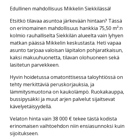
Edullinen mahdollisuus Mikkelin Siekkilässä!
Etsitkö tilavaa asuntoa järkevään hintaan? Tässä
on erinomainen mahdollisuus hankkia 75,50 m²:n
kolmio rauhalliselta Siekkilän alueelta vain lyhyen
matkan päässä Mikkelin keskustasta. Heti vapaa
asunto tarjoaa valoisan läpitalon pohjaratkaisun,
kaksi makuuhuonetta, tilavan olohuoneen sekä
lasitetun parvekkeen.
Hyvin hoidetussa omatonttisessa taloyhtiössä on
tehty merkittäviä peruskorjauksia, ja
lämmitysmuotona on kaukolämpö. Ruokakauppa,
bussipysäkki ja muut arjen palvelut sijaitsevat
kävelyetäisyydellä.
Velaton hinta vain 38 000 € tekee tästä kodista
erinomaisen vaihtoehdon niin ensiasunnoksi kuin
sijoitukseen.