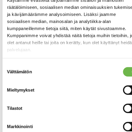
Käytämme evästeitä tarjoamamme sisällön ja mainosten
Pääasiallinen
RAKENNUS- JA
räätälöimiseen, sosiaalisen median ominaisuuksien tukemis
rakennusmateriaali:
PINTAMATERIAALIT
ja kävijämäärämme analysoimiseen. Lisäksi jaamme
Betoni
sosiaalisen median, mainosalan ja analytiikka-alan
kumppaneillemme tietoja siitä, miten käytät sivustoamme.
Betonielementti
Kumppanimme voivat yhdistää näitä tietoja muihin tietoihin, jo
Varusteet:
KEITTIÖN KUVAUS
olet antanut heille tai joita on kerätty, kun olet käyttänyt heid
jääkaappipakastin,
palvelujaan.
jääkaappi,
astianpesukone,
keraaminen liesi,
Suostumuksen
liesituuletin
Välttämätön
valinta
Seinien
pintamateriaali:
maalattu, tapetti
Mieltymykset
Lattian
pintamateriaali:
muovi
Tilastot
Seinien
OLOHUONEEN KUVAUS
pintamateriaali:
Markkinointi
maalattu,