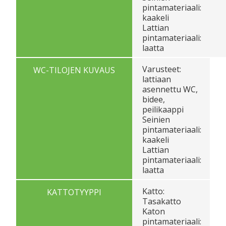
pintamateriaali:
kaakeli
Lattian
pintamateriaali:
laatta
Varusteet:
WC-TILOJEN KUVAUS
lattiaan
asennettu WC,
bidee,
peilikaappi
Seinien
pintamateriaali:
kaakeli
Lattian
pintamateriaali:
laatta
Katto:
KATTOTYYPPI
Tasakatto
Katon
pintamateriaali: