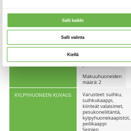
tapetti
Lattian
pintamateriaali:
Salli kaikki
parketti
Seinien
MAKUUHUONEIDEN
Salli valinta
pintamateriaali:
KUVAUS
tapetti, maalattu
Lattian
Kiellä
pintamateriaali:
parketti
Makuuhuoneiden
määrä: 2
Varusteet: suihku,
KYLPYHUONEEN KUVAUS
suihkukaappi,
kiinteät valaisimet,
pesukoneliitäntä,
kylpyhuonekaapistot,
peilikaappi
Seinien