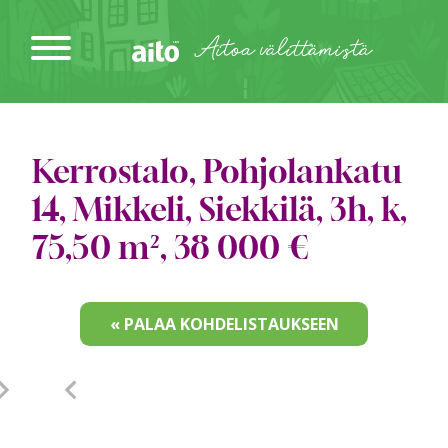
Siirry
sisältöön
Aitoa välittämistä
Kerrostalo, Pohjolankatu
14, Mikkeli, Siekkilä, 3h, k,
75,50 m², 38 000 €
« PALAA KOHDELISTAUKSEEN