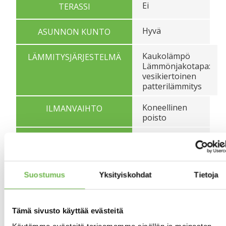
Ei
TERASSI
Hyvä
ASUNNON KUNTO
Kaukolämpö
LÄMMITYSJÄRJESTELMÄ
Lämmönjakotapa:
vesikiertoinen
patterilämmitys
Koneellinen
ILMANVAIHTO
poisto
Kaapeli-TV
ANTENNI
Laajakaistayhteys
TIETOLIIKENNEPALVELUT
50 M/50M
Suostumus
Yksityiskohdat
Tietoja
Asunnon tilat ja materiaalit
Tämä sivusto käyttää evästeitä