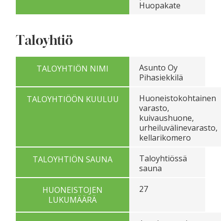
Huopakate
Taloyhtiö
Asunto Oy
TALOYHTIÖN NIMI
Pihasiekkilä
Huoneistokohtainen
TALOYHTIÖÖN KUULUU
varasto,
kuivaushuone,
urheiluvälinevarasto,
kellarikomero
Taloyhtiössä
TALOYHTIÖN SAUNA
sauna
27
HUONEISTOJEN
LUKUMÄÄRÄ