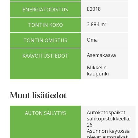
E2018
ENERGIATODISTUS
3 884 m²
TONTIN KOKO
Oma
TONTIN OMISTUS
Asemakaava
KAAVOITUSTIEDOT
Mikkelin
kaupunki
Muut lisätiedot
Autokatospaikat
AUTON SÄILYTYS
sähköpistokkeella:
26
Asunnon käytössä
olevat autopaikat: