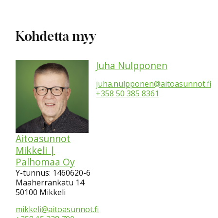
Kohdetta myy
Juha Nulpponen
juha.nulpponen@aitoasunnot.fi
+358 50 385 8361
Aitoasunnot
Mikkeli |
Palhomaa Oy
Y-tunnus: 1460620-6
Maaherrankatu 14
50100 Mikkeli
mikkeli@aitoasunnot.fi