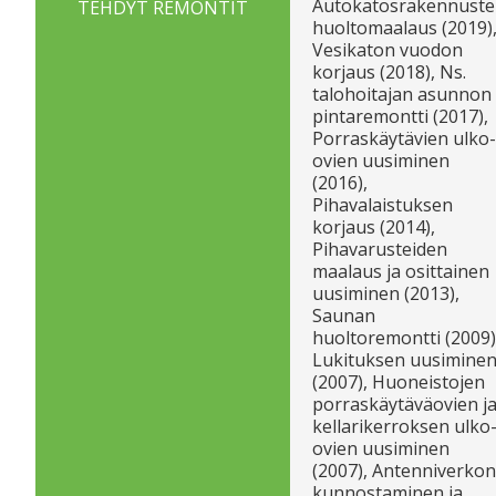
Autokatosrakennust
TEHDYT REMONTIT
huoltomaalaus (2019)
Vesikaton vuodon
korjaus (2018), Ns.
talohoitajan asunnon
pintaremontti (2017),
Porraskäytävien ulko-
ovien uusiminen
(2016),
Pihavalaistuksen
korjaus (2014),
Pihavarusteiden
maalaus ja osittainen
uusiminen (2013),
Saunan
huoltoremontti (2009)
Lukituksen uusimine
(2007), Huoneistojen
porraskäytäväovien j
kellarikerroksen ulko
ovien uusiminen
(2007), Antenniverkon
kunnostaminen ja