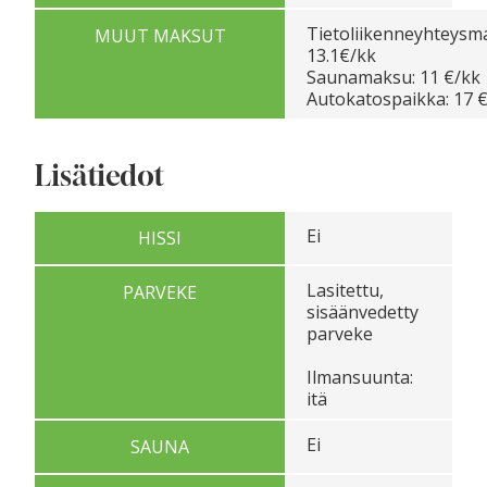
Tietoliikenneyhteysm
MUUT MAKSUT
13.1€/kk
Saunamaksu: 11 €/kk
Autokatospaikka: 17 
Lisätiedot
Ei
HISSI
Lasitettu,
PARVEKE
sisäänvedetty
parveke
Ilmansuunta:
itä
Ei
SAUNA