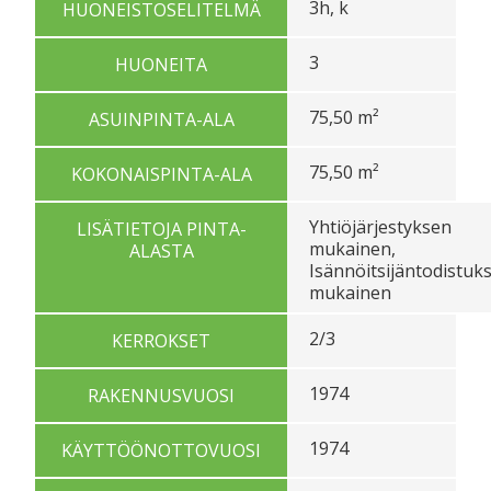
3h, k
HUONEISTOSELITELMÄ
3
HUONEITA
75,50 m²
ASUINPINTA-ALA
75,50 m²
KOKONAISPINTA-ALA
Yhtiöjärjestyksen
LISÄTIETOJA PINTA-
mukainen,
ALASTA
Isännöitsijäntodistuk
mukainen
2/3
KERROKSET
1974
RAKENNUSVUOSI
1974
KÄYTTÖÖNOTTOVUOSI