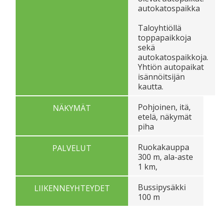
autokatospaikka
Taloyhtiöllä
toppapaikkoja
sekä
autokatospaikkoja.
Yhtiön autopaikat
isännöitsijän
kautta.
Pohjoinen, itä,
NÄKYMÄT
etelä, näkymät
piha
Ruokakauppa
PALVELUT
300 m, ala-aste
1 km,
Bussipysäkki
LIIKENNEYHTEYDET
100 m