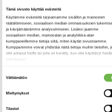
Kaukolämpö
LÄMMITYSJÄRJESTELMÄ
Lämmönjakotapa:
Tämä sivusto käyttää evästeitä
vesikiertoinen
Käytämme evästeitä tarjoamamme sisällön ja mainosten
patterilämmitys
räätälöimiseen, sosiaalisen median ominaisuuksien tukemis
Koneellinen
ILMANVAIHTO
ja kävijämäärämme analysoimiseen. Lisäksi jaamme
tulo,
sosiaalisen median, mainosalan ja analytiikka-alan
koneellinen
kumppaneillemme tietoja siitä, miten käytät sivustoamme.
poisto
Kumppanimme voivat yhdistää näitä tietoja muihin tietoihin, jo
olet antanut heille tai joita on kerätty, kun olet käyttänyt heid
Kaapeli-TV
ANTENNI
palvelujaan.
Valokuituverkko
TIETOLIIKENNEPALVELUT
Suostumuksen
Välttämätön
valinta
Asunnon tilat ja materiaalit
Mieltymykset
Pääasiallinen
RAKENNUS- JA
rakennusmateriaali:
PINTAMATERIAALIT
Tilastot
Betoni