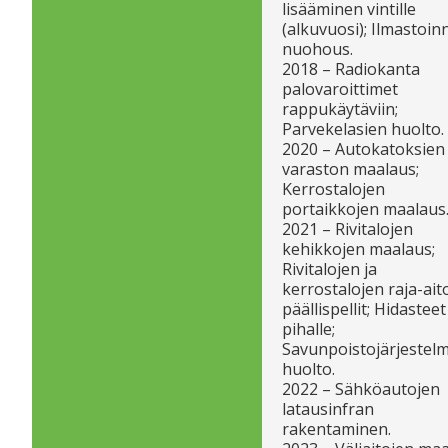
lisääminen vintille
(alkuvuosi); Ilmastoin
nuohous.
2018 – Radiokanta
palovaroittimet
rappukäytäviin;
Parvekelasien huolto.
2020 – Autokatoksien 
varaston maalaus;
Kerrostalojen
portaikkojen maalaus
2021 – Rivitalojen
kehikkojen maalaus;
Rivitalojen ja
kerrostalojen raja-ait
päällispellit; Hidasteet
pihalle;
Savunpoistojärjestel
huolto.
2022 – Sähköautojen
latausinfran
rakentaminen.