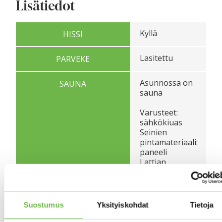
Lisätiedot
Kyllä
HISSI
Lasitettu
PARVEKE
Asunnossa on
SAUNA
sauna
Varusteet:
sähkökiuas
Seinien
pintamateriaali:
paneeli
Lattian
pintamateriaali:
laatta
Ei luokiteltu
ASUNNON KUNTO
Suostumus
Yksityiskohdat
Tietoja