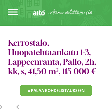
Siirry
sisältöön
Aitoa välittämistä
Kerrostalo,
Huopatehtaankatu 1-3,
Lappeenranta, Pallo, 2h,
kk, s, 41,50 m², 115 000 €
« PALAA KOHDELISTAUKSEEN