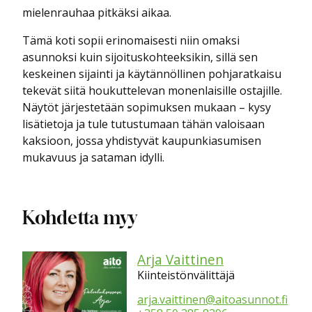
mielenrauhaa pitkäksi aikaa.
Tämä koti sopii erinomaisesti niin omaksi
asunnoksi kuin sijoituskohteeksikin, sillä sen
keskeinen sijainti ja käytännöllinen pohjaratkaisu
tekevät siitä houkuttelevan monenlaisille ostajille.
Näytöt järjestetään sopimuksen mukaan – kysy
lisätietoja ja tule tutustumaan tähän valoisaan
kaksioon, jossa yhdistyvät kaupunkiasumisen
mukavuus ja sataman idylli.
Kohdetta myy
Arja Vaittinen
Kiinteistönvälittäjä
arja.vaittinen@aitoasunnot.fi