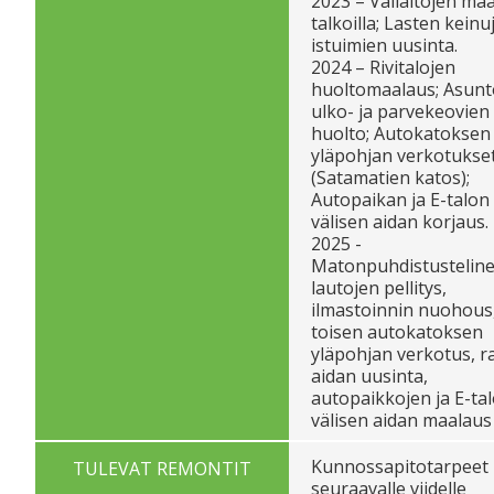
2023 – Väliaitojen ma
talkoilla; Lasten keinu
istuimien uusinta.
2024 – Rivitalojen
huoltomaalaus; Asunt
ulko- ja parvekeovien
huolto; Autokatoksen
yläpohjan verkotukse
(Satamatien katos);
Autopaikan ja E-talon
välisen aidan korjaus.
2025 -
Matonpuhdistusteline
lautojen pellitys,
ilmastoinnin nuohous
toisen autokatoksen
yläpohjan verkotus, ra
aidan uusinta,
autopaikkojen ja E-ta
välisen aidan maalaus
Kunnossapitotarpeet
TULEVAT REMONTIT
seuraavalle viidelle