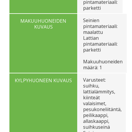
pintamateriaali:
parketti
Seinien
MAKUUHUONEIDEN
pintamateriaali:
KUVAUS
maalattu
Lattian
pintamateriaali:
parketti
Makuuhuoneiden
määrä: 1
Varusteet:
KYLPYHUONEEN KUVAUS
suihku,
lattialämmitys,
kiinteät
valaisimet,
pesukoneliitäntä,
peilikaappi,
allaskaappi,
suihkuseinä