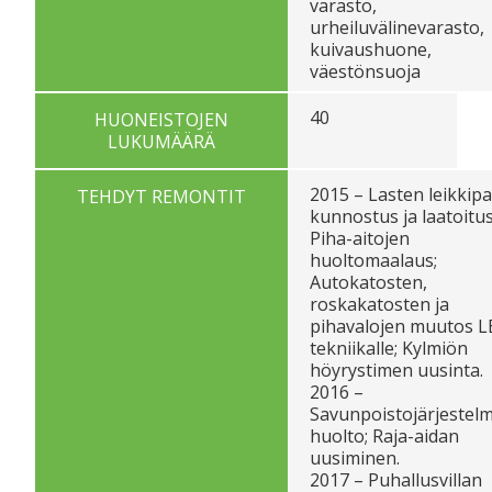
varasto,
urheiluvälinevarasto,
kuivaushuone,
väestönsuoja
40
HUONEISTOJEN
LUKUMÄÄRÄ
2015 – Lasten leikkip
TEHDYT REMONTIT
kunnostus ja laatoitus
Piha-aitojen
huoltomaalaus;
Autokatosten,
roskakatosten ja
pihavalojen muutos L
tekniikalle; Kylmiön
höyrystimen uusinta.
2016 –
Savunpoistojärjestel
huolto; Raja-aidan
uusiminen.
2017 – Puhallusvillan