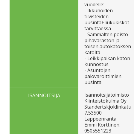
vuodelle:
- Ikkunoiden
tiivisteiden
uusinta+liukukiskot
tarvittaessa
- Sammalten poisto
pihavaraston ja
toisen autokatoksen
katolta
- Leikkipaikan katon
kunnostus
- Asuntojen
palovaroittimien
uusinta
Isännöitsijätoimisto
ISÄNNÖITSIJÄ
Kiinteistökulma Oy
Standertskjöldinkatu
7,53500
Lappeenranta
Emmi Korttinen,
0505551223