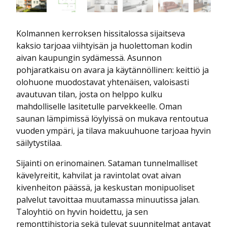
Kolmannen kerroksen hissitalossa sijaitseva
kaksio tarjoaa viihtyisän ja huolettoman kodin
aivan kaupungin sydämessä. Asunnon
pohjaratkaisu on avara ja käytännöllinen: keittiö ja
olohuone muodostavat yhtenäisen, valoisasti
avautuvan tilan, josta on helppo kulku
mahdolliselle lasitetulle parvekkeelle. Oman
saunan lämpimissä löylyissä on mukava rentoutua
vuoden ympäri, ja tilava makuuhuone tarjoaa hyvin
säilytystilaa.
Sijainti on erinomainen. Sataman tunnelmalliset
kävelyreitit, kahvilat ja ravintolat ovat aivan
kivenheiton päässä, ja keskustan monipuoliset
palvelut tavoittaa muutamassa minuutissa jalan.
Taloyhtiö on hyvin hoidettu, ja sen
remonttihistoria sekä tulevat suunnitelmat antavat