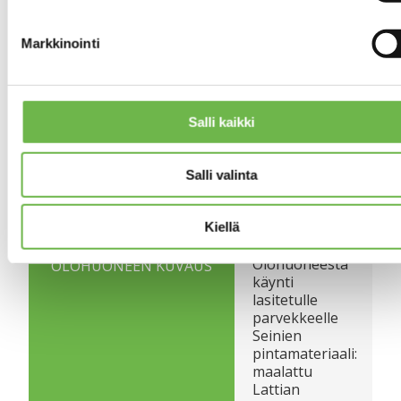
Keittokomero
KEITTIÖN KUVAUS
Markkinointi
Varusteet:
jääkaappipakastin,
keraaminen liesi,
liesituuletin,
astianpesukone
Salli kaikki
Seinien
pintamateriaali:
maalattu
Salli valinta
Lattian
pintamateriaali:
parketti
Kiellä
Olohuoneesta
OLOHUONEEN KUVAUS
käynti
lasitetulle
parvekkeelle
Seinien
pintamateriaali:
maalattu
Lattian