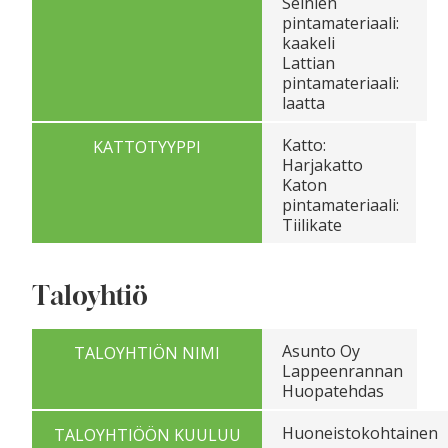
Seinien
pintamateriaali:
kaakeli
Lattian
pintamateriaali:
laatta
Katto:
KATTOTYYPPI
Harjakatto
Katon
pintamateriaali:
Tiilikate
Taloyhtiö
Asunto Oy
TALOYHTIÖN NIMI
Lappeenrannan
Huopatehdas
Huoneistokohtainen
TALOYHTIÖÖN KUULUU