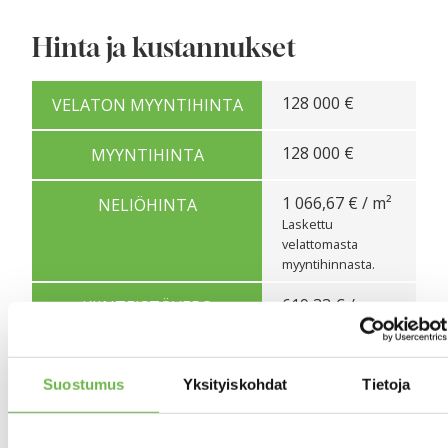
Hinta ja kustannukset
128 000 €
VELATON MYYNTIHINTA
128 000 €
MYYNTIHINTA
1 066,67 € / m²
NELIÖHINTA
Laskettu
velattomasta
myyntihinnasta.
619,33 € / v
KIINTEISTÖVERO
Taloussähkö
LISÄTIETOJA MAKSUISTA
oman
Suostumus
Yksityiskohdat
Tietoja
kulutuksen
mukaan.
Öljynkulutus