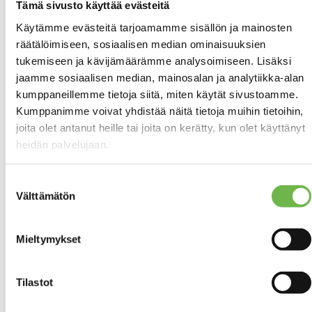
ollut arviolta n.
Tämä sivusto käyttää evästeitä
2500 ltr/vuosi
Käytämme evästeitä tarjoamamme sisällön ja mainosten
riippuen
räätälöimiseen, sosiaalisen median ominaisuuksien
talvesta ja siitä,
paljonko puuta
tukemiseen ja kävijämäärämme analysoimiseen. Lisäksi
käytetään
jaamme sosiaalisen median, mainosalan ja analytiikka-alan
lämmityksessä.
kumppaneillemme tietoja siitä, miten käytät sivustoamme.
Kumppanimme voivat yhdistää näitä tietoja muihin tietoihin,
joita olet antanut heille tai joita on kerätty, kun olet käyttänyt
Lisätiedot
heidän palvelujaan.
Ei
PARVEKE
Suostumuksen
Välttämätön
valinta
Asunnossa on
SAUNA
sauna
Mieltymykset
Kellarikerroksessa.
Ikkuna, lauteet,
sähkökiuas,
Tilastot
laattalattia.