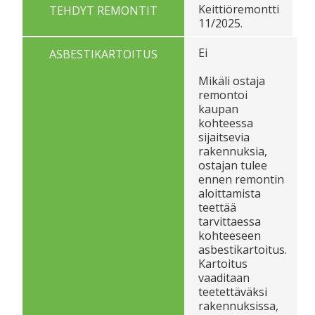
Keittiöremontti
TEHDYT REMONTIT
11/2025.
Ei
ASBESTIKARTOITUS
Mikäli ostaja
remontoi
kaupan
kohteessa
sijaitsevia
rakennuksia,
ostajan tulee
ennen remontin
aloittamista
teettää
tarvittaessa
kohteeseen
asbestikartoitus.
Kartoitus
vaaditaan
teetettäväksi
rakennuksissa,