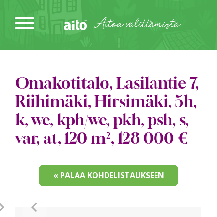
Siirry
sisältöön
Aitoa välittämistä
Omakotitalo, Lasilantie 7,
Riihimäki, Hirsimäki, 5h,
k, wc, kph/wc, pkh, psh, s,
var, at, 120 m², 128 000 €
« PALAA KOHDELISTAUKSEEN