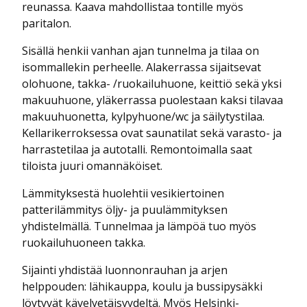
reunassa. Kaava mahdollistaa tontille myös
paritalon.
Sisällä henkii vanhan ajan tunnelma ja tilaa on
isommallekin perheelle. Alakerrassa sijaitsevat
olohuone, takka- /ruokailuhuone, keittiö sekä yksi
makuuhuone, yläkerrassa puolestaan kaksi tilavaa
makuuhuonetta, kylpyhuone/wc ja säilytystilaa.
Kellarikerroksessa ovat saunatilat sekä varasto- ja
harrastetilaa ja autotalli. Remontoimalla saat
tiloista juuri omannäköiset.
Lämmityksestä huolehtii vesikiertoinen
patterilämmitys öljy- ja puulämmityksen
yhdistelmällä. Tunnelmaa ja lämpöä tuo myös
ruokailuhuoneen takka.
Sijainti yhdistää luonnonrauhan ja arjen
helppouden: lähikauppa, koulu ja bussipysäkki
löytyvät kävelyetäisyydeltä. Myös Helsinki-