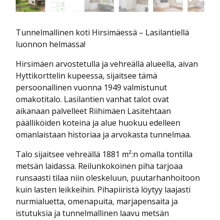
Tunnelmallinen koti Hirsimäessä – Lasilantiellä
luonnon helmassa!
Hirsimäen arvostetulla ja vehreällä alueella, aivan
Hyttikorttelin kupeessa, sijaitsee tämä
persoonallinen vuonna 1949 valmistunut
omakotitalo. Lasilantien vanhat talot ovat
aikanaan palvelleet Riihimäen Lasitehtaan
päälliköiden koteina ja alue huokuu edelleen
omanlaistaan historiaa ja arvokasta tunnelmaa.
Talo sijaitsee vehreällä 1881 m²:n omalla tontilla
metsän laidassa. Reilunkokoinen piha tarjoaa
runsaasti tilaa niin oleskeluun, puutarhanhoitoon
kuin lasten leikkeihin. Pihapiiristä löytyy laajasti
nurmialuetta, omenapuita, marjapensaita ja
istutuksia ja tunnelmallinen laavu metsän