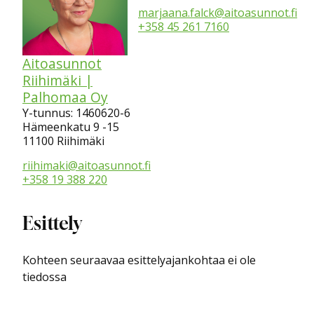
marjaana.falck@aitoasunnot.fi
+358 45 261 7160
Aitoasunnot
Riihimäki |
Palhomaa Oy
Y-tunnus: 1460620-6
Hämeenkatu 9 -15
11100 Riihimäki
riihimaki@aitoasunnot.fi
+358 19 388 220
Esittely
Kohteen seuraavaa esittelyajankohtaa ei ole
tiedossa