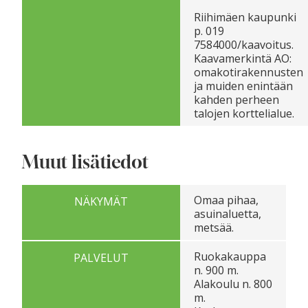
Riihimäen kaupunki
p. 019
7584000/kaavoitus.
Kaavamerkintä AO:
omakotirakennusten
ja muiden enintään
kahden perheen
talojen korttelialue.
Muut lisätiedot
Omaa pihaa,
NÄKYMÄT
asuinaluetta,
metsää.
Ruokakauppa
PALVELUT
n. 900 m.
Alakoulu n. 800
m.