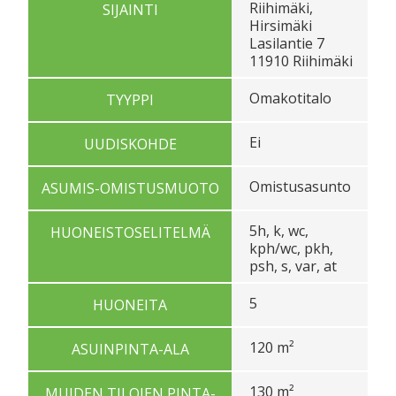
Riihimäki,
SIJAINTI
Hirsimäki
Lasilantie 7
11910 Riihimäki
Omakotitalo
TYYPPI
Ei
UUDISKOHDE
Omistusasunto
ASUMIS-OMISTUSMUOTO
5h, k, wc,
HUONEISTOSELITELMÄ
kph/wc, pkh,
psh, s, var, at
5
HUONEITA
120 m²
ASUINPINTA-ALA
130 m²
MUIDEN TILOJEN PINTA-