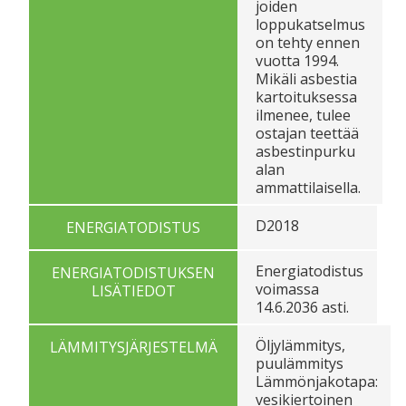
joiden
loppukatselmus
on tehty ennen
vuotta 1994.
Mikäli asbestia
kartoituksessa
ilmenee, tulee
ostajan teettää
asbestinpurku
alan
ammattilaisella.
D2018
ENERGIATODISTUS
Energiatodistus
ENERGIATODISTUKSEN
voimassa
LISÄTIEDOT
14.6.2036 asti.
Öljylämmitys,
LÄMMITYSJÄRJESTELMÄ
puulämmitys
Lämmönjakotapa:
vesikiertoinen