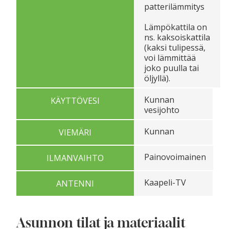
patterilämmitys
Lämpökattila on
ns. kaksoiskattila
(kaksi tulipessä,
voi lämmittää
joko puulla tai
öljyllä).
Kunnan
KÄYTTÖVESI
vesijohto
Kunnan
VIEMÄRI
Painovoimainen
ILMANVAIHTO
Kaapeli-TV
ANTENNI
Asunnon tilat ja materiaalit