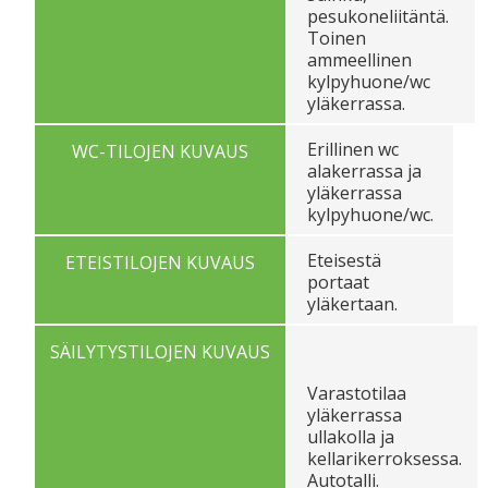
pesukoneliitäntä.
Toinen
ammeellinen
kylpyhuone/wc
yläkerrassa.
Erillinen wc
WC-TILOJEN KUVAUS
alakerrassa ja
yläkerrassa
kylpyhuone/wc.
Eteisestä
ETEISTILOJEN KUVAUS
portaat
yläkertaan.
SÄILYTYSTILOJEN KUVAUS
Varastotilaa
yläkerrassa
ullakolla ja
kellarikerroksessa.
Autotalli.