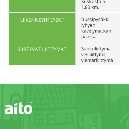
Keskusta n.
1,80 km.
Bussipysäkki
LIIKENNEYHTEYDET
lyhyen
kävelymatkan
päässä.
Sähköliittymä,
SIIRTYVÄT LIITTYMÄT
vesiliittymä,
viemäriliittymä