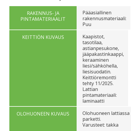
Pääasiallinen
RAKENNUS- JA
rakennusmateriaali:
PINTAMATERIAALIT
Puu
Kaapistot,
KEITTIÖN KUVAUS
tasotilaa,
astianpesukone,
jääpakastinkaappi,
keraaminen
liesi/sähköhella,
liesisuodatin.
Keittiöremontti
tehty 11/2025.
Lattian
pintamateriaali:
laminaatti
Olohuoneen lattiassa
OLOHUONEEN KUVAUS
parketti.
Varusteet: takka