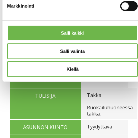
Puistoalueeseen
PIHA
Markkinointi
rajoittuva
reilunkokoinen
oma tontti,
nurmikkoa,
Salli kaikki
omenapuita,
istutuksia,
marjapensaita,
Salli valinta
pensasaitaa,
metsän laidalla
laavu ym.
Kiellä
Ei
TERASSI
Takka
TULISIJA
Ruokailuhuoneessa
takka.
Tyydyttävä
ASUNNON KUNTO