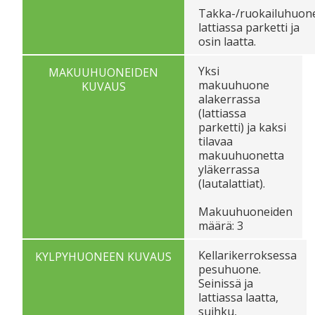
Takka-/ruokailuhuone
lattiassa parketti ja
osin laatta.
Yksi
MAKUUHUONEIDEN
makuuhuone
KUVAUS
alakerrassa
(lattiassa
parketti) ja kaksi
tilavaa
makuuhuonetta
yläkerrassa
(lautalattiat).
Makuuhuoneiden
määrä: 3
Kellarikerroksessa
KYLPYHUONEEN KUVAUS
pesuhuone.
Seinissä ja
lattiassa laatta,
suihku,