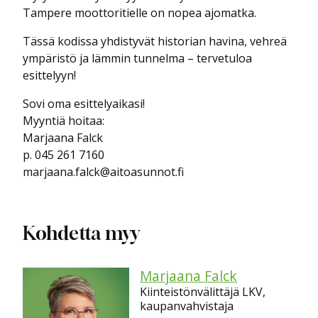
Tampere moottoritielle on nopea ajomatka.
Tässä kodissa yhdistyvät historian havina, vehreä
ympäristö ja lämmin tunnelma – tervetuloa
esittelyyn!
Sovi oma esittelyaikasi!
Myyntiä hoitaa:
Marjaana Falck
p. 045 261 7160
marjaana.falck@aitoasunnot.fi
Kohdetta myy
Marjaana Falck
Kiinteistönvälittäjä LKV,
kaupanvahvistaja