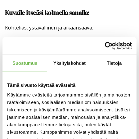
o
f
Kuvaile itseäsi kolmella sanalla:
2
Kohtelias, ystävällinen ja aikaansaava.
Miksi olet kiinteistön välittäjä?
Minulla on pitkä kokemus pientalojen myynnistä ja
rakentamisesta. Tämä kokemus on ollut hyvä pohja
Suostumus
Yksityiskohdat
Tietoja
kiinteistönvälittäjän työssä.
Kauanko olet työskennellyt alalla?
Tämä sivusto käyttää evästeitä
Käytämme evästeitä tarjoamamme sisällön ja mainosten
Aloitin kiinteistöalalla talokauppiaana 1998 ja
räätälöimiseen, sosiaalisen median ominaisuuksien
kiinteistönvälityspuolelle siirryin 2022.
tukemiseen ja kävijämäärämme analysoimiseen. Lisäksi
jaamme sosiaalisen median, mainosalan ja analytiikka-
Mikä tekee sinusta hyvän työssäsi?
alan kumppaneillemme tietoja siitä, miten käytät
sivustoamme. Kumppanimme voivat yhdistää näitä
Tulen hyvin toimeen erilaisten ihmisten kanssa. Lisäksi