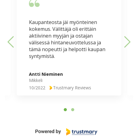
Kaupanteosta jäi myönteinen
kokemus. Välittäjä oli erittäin
aktiivinen myyjän ja ostajan
välisessä hintaneuvottelussa ja
tämä nopeutti ja helpotti kaupan
syntymistä.
Antti Nieminen
Mikkeli
10/2022
Trustmary
Reviews
P
a
g
e
1