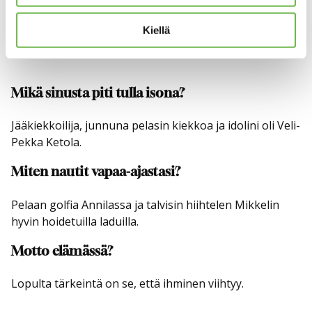
Elämäsi hienoin hetki?
Kiellä
Omien lasten syntymät ovat ehdottomasti hienoimmat
hetket elämässä.
Mikä sinusta piti tulla isona?
Jääkiekkoilija, junnuna pelasin kiekkoa ja idolini oli Veli-
Pekka Ketola.
Miten nautit vapaa-ajastasi?
Pelaan golfia Annilassa ja talvisin hiihtelen Mikkelin
hyvin hoidetuilla laduilla.
Motto elämässä?
Lopulta tärkeintä on se, että ihminen viihtyy.